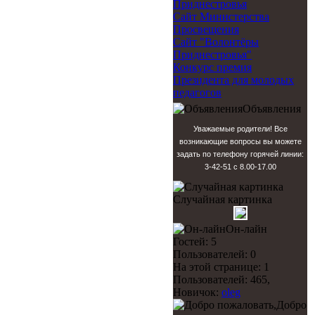
Приднестровья
Сайт Министерства
Просвещения
Сайт "Волонтёры
Приднестровья"
Конкурс премия
Президента для молодых
педагогов
Объявления
Уважаемые родители! Все
возникающие вопросы вы можете
задать по телефону горячей линии:
3-42-51 с 8.00-17.00
Случайная картинка
Он-лайн
Гостей: 5
Пользователей: 0
На этой странице: 1
Пользователей: 465,
Новичок:
oleg
Добро