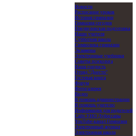
Новости
Расписание уроков
История гимназии
Гимназия сегодня
Предвузовская подготовка
Наши учителя
Субботняя школа
Символика гимназии
Экзамены
Электронные учебники
Советы психолога
Наша гордость
Отряд "Днестр"
Гостевая книга
Форум
Фотогалерея
Видео
В помощь администрации
В помощь учителю
Информация для родителей
Cайт УНО Дубоссары
YouTube-канал Гимназии
Электронный журнал
Электронная школа