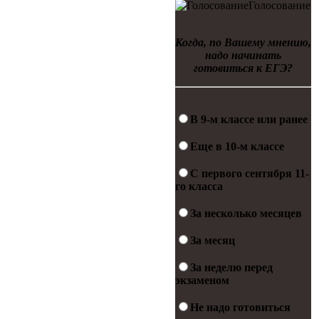
Голосование
Когда, по Вашему мнению,
надо начинать
готовиться к ЕГЭ?
В 9-м классе или ранее
Еще в 10-м классе
С первого сентября 11-
го класса
За несколько месяцев
За месяц
За неделю перед
экзаменом
Не надо готовиться