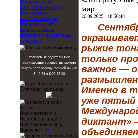
Приднестровья
мир
Сайт Министерства
Просвещения
26.09.2025 - 18:50:48
Сайт "Волонтёры
Приднестровья"
Сентябр
Конкурс премия
Президента для молодых
окрашивает
педагогов
рыжие тона
Объявления
только про
Уважаемые родители! Все
возникающие вопросы вы можете
важное — 
задать по телефону горячей линии:
3-42-51 с 8.00-17.00
размышлен
Именно в т
Случайная картинка
уже пятый 
Он-лайн
Гостей: 3
Междунаро
Пользователей: 0
На этой странице: 1
диктант» 
Пользователей: 465,
объединяе
Новичок:
oleg
Добро