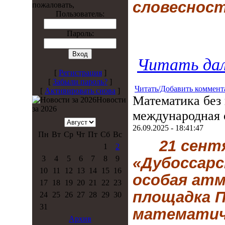
словесност
пожаловать,
Пользователь:
Пароль:
Читать дал
[
Регистрация
]
[
Забыли пароль?
]
Читать/Добавить коммент
[
Активировать снова
]
Математика без
Новости
за 2026
международная 
26.09.2025 - 18:41:47
Пн
Вт
Ср
Чт
Пт
Сб
Вс
21 сент
1
2
3
4
5
6
7
8
9
«Дубоссарс
10
11
12
13
14
15
16
особая атм
17
18
19
20
21
22
23
площадка 
24
25
26
27
28
29
30
31
математич
Архив