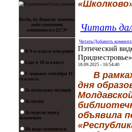
«Школково»
Голосование
Когда, по Вашему мнению,
Читать дал
надо начинать
готовиться к ЕГЭ?
Читать/Добавить коммент
Пэтический вид
В 9-м классе или ранее
Приднестровье»
Еще в 10-м классе
18.09.2025 - 16:54:40
В рамка
С первого сентября 11-
го класса
дня образо
За несколько месяцев
Молдавской
За месяц
библиотечн
За неделю перед
объявила п
экзаменом
«Республик
Не надо готовиться