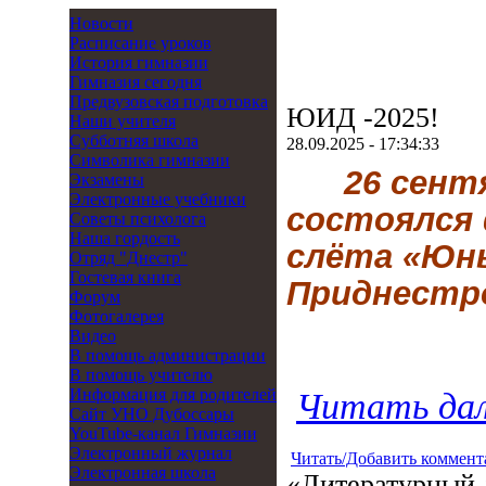
Новости
Расписание уроков
История гимназии
Гимназия сегодня
Предвузовская подготовка
ЮИД -2025!
Наши учителя
Субботняя школа
28.09.2025 - 17:34:33
Символика гимназии
26 сент
Экзамены
Электронные учебники
состоялся 
Советы психолога
Наша гордость
слёта «Юн
Отряд "Днестр"
Гостевая книга
Приднестро
Форум
Фотогалерея
Видео
В помощь администрации
В помощь учителю
Информация для родителей
Читать дал
Cайт УНО Дубоссары
YouTube-канал Гимназии
Электронный журнал
Читать/Добавить коммент
Электронная школа
«Литературный д