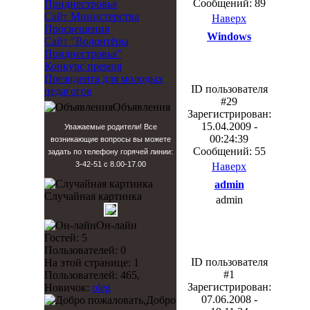
Сообщений: 89
Приднестровья
Сайт Министерства
Наверх
Просвещения
Windows
Сайт "Волонтёры
Приднестровья"
Конкурс премия
Президента для молодых
ID пользователя
педагогов
#29
Объявления
Зарегистрирован:
15.04.2009 -
Уважаемые родители! Все
00:24:39
возникающие вопросы вы можете
Сообщений: 55
задать по телефону горячей линии:
3-42-51 с 8.00-17.00
Наверх
admin
Случайная картинка
admin
Он-лайн
Гостей: 5
Пользователей: 0
ID пользователя
На этой странице: 1
#1
Пользователей: 465,
Зарегистрирован:
Новичок:
oleg
07.06.2008 -
Добро