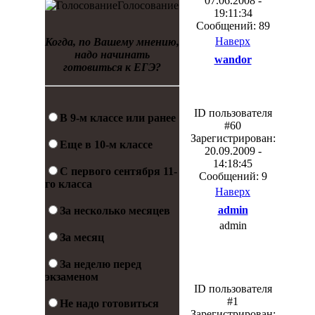
07.06.2008 -
Голосование
19:11:34
Сообщений: 89
Наверх
Когда, по Вашему мнению,
надо начинать
wandor
готовиться к ЕГЭ?
ID пользователя
В 9-м классе или ранее
#60
Зарегистрирован:
Еще в 10-м классе
20.09.2009 -
14:18:45
С первого сентября 11-
Сообщений: 9
го класса
Наверх
admin
За несколько месяцев
admin
За месяц
За неделю перед
экзаменом
ID пользователя
#1
Не надо готовиться
Зарегистрирован: