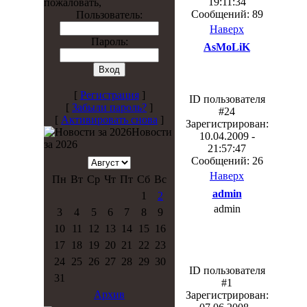
19:11:34
пожаловать,
Сообщений: 89
Пользователь:
Наверх
Пароль:
AsMoLiK
[
Регистрация
]
ID пользователя
[
Забыли пароль?
]
#24
[
Активировать снова
]
Зарегистрирован:
Новости
10.04.2009 -
за 2026
21:57:47
Сообщений: 26
Наверх
Пн
Вт
Ср
Чт
Пт
Сб
Вс
admin
1
2
admin
3
4
5
6
7
8
9
10
11
12
13
14
15
16
17
18
19
20
21
22
23
24
25
26
27
28
29
30
ID пользователя
31
#1
Архив
Зарегистрирован: