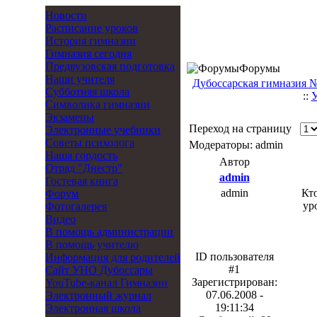
Новости
Расписание уроков
История гимназии
Гимназия сегодня
Предвузовская подготовка
Форумы
Наши учителя
Дубоссарская гимназия 
Субботняя школа
::
Символика гимназии
Экзамены
Переход на страницу
Электронные учебники
Советы психолога
Модераторы: admin
Наша гордость
Автор
Отряд "Днестр"
admin
Гостевая книга
admin
Кто
Форум
ур
Фотогалерея
Видео
В помощь администрации
В помощь учителю
ID пользователя
Информация для родителей
#1
Cайт УНО Дубоссары
Зарегистрирован:
YouTube-канал Гимназии
07.06.2008 -
Электронный журнал
19:11:34
Электронная школа