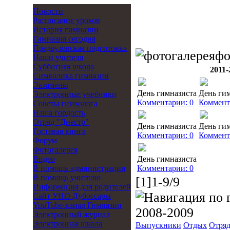
Новости
Расписание уроков
История гимназии
Гимназия сегодня
Предвузовская подготовка
фо
Наши учителя
Субботняя школа
2011-
Символика гимназии
Экзамены
День гимназиста
День ги
Электронные учебники
Комментарии: 0
Коммент
Советы психолога
Наша гордость
Отряд "Днестр"
День гимназиста
День ги
Гостевая книга
Комментарии: 0
Коммент
Форум
Фотогалерея
Видео
День гимназиста
В помощь администрации
Комментарии: 0
В помощь учителю
[1]1-9/9
Информация для родителей
Cайт УНО Дубоссары
YouTube-канал Гимназии
2008-2009
Электронный журнал
Электронная школа
Выпускники
Отдых
Отряд