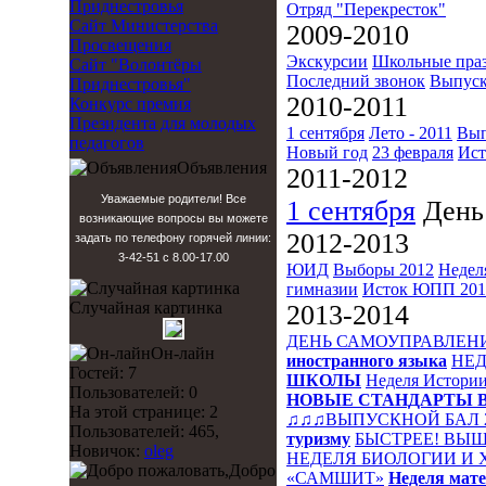
Приднестровья
Отряд "Перекресток"
Сайт Министерства
2009-2010
Просвещения
Экскурсии
Школьные пра
Сайт "Волонтёры
Последний звонок
Выпуск
Приднестровья"
2010-2011
Конкурс премия
Президента для молодых
1 сентября
Лето - 2011
Вып
педагогов
Новый год
23 февраля
Ист
Объявления
2011-2012
Уважаемые родители! Все
1 сентября
День
возникающие вопросы вы можете
2012-2013
задать по телефону горячей линии:
3-42-51 с 8.00-17.00
ЮИД
Выборы 2012
Недел
гимназии
Исток
ЮПП 201
Случайная картинка
2013-2014
ДЕНЬ САМОУПРАВЛЕН
Он-лайн
иностранного языка
НЕД
Гостей: 7
ШКОЛЫ
Неделя Истори
Пользователей: 0
НОВЫЕ СТАНДАРТЫ 
На этой странице: 2
♫♫♫ВЫПУСКНОЙ БАЛ 
Пользователей: 465,
туризму
БЫСТРЕЕ! ВЫШ
Новичок:
oleg
НЕДЕЛЯ БИОЛОГИИ И
Добро
«САМШИТ»
Неделя мат