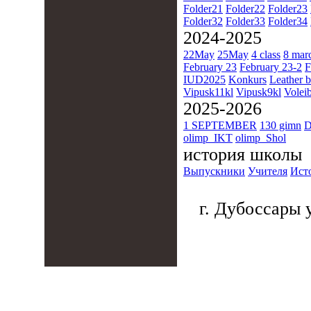
Folder21
Folder22
Folder23
Folder32
Folder33
Folder34
2024-2025
22May
25May
4 class
8 mar
February 23
February 23-2
F
IUD2025
Konkurs
Leather b
Vipusk11kl
Vipusk9kl
Voleib
2025-2026
1 SEPTEMBER
130 gimn
D
olimp_IKT
olimp_Shol
история школы
Выпускники
Учителя
Ист
г. Дубоссары у