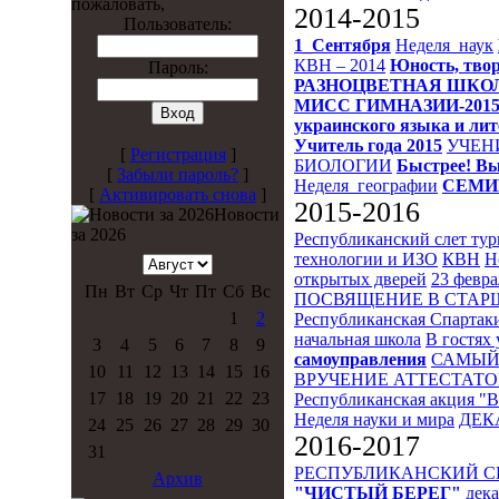
пожаловать,
2014-2015
Пользователь:
1_Сентября
Неделя_наук
КВН – 2014
Юность, твор
Пароль:
РАЗНОЦВЕТНАЯ ШКО
МИСС ГИМНАЗИИ-201
украинского языка и ли
Учитель года 2015
УЧЕН
[
Регистрация
]
БИОЛОГИИ
Быстрее! Вы
[
Забыли пароль?
]
Неделя_географии
СЕМИ
[
Активировать снова
]
2015-2016
Новости
за 2026
Республиканский слет ту
технологии и ИЗО
КВН
Н
открытых дверей
23 февра
Пн
Вт
Ср
Чт
Пт
Сб
Вс
ПОСВЯЩЕНИЕ В СТА
1
2
Республиканская Спартак
начальная школа
В гостях 
3
4
5
6
7
8
9
самоуправления
САМЫЙ
10
11
12
13
14
15
16
ВРУЧЕНИЕ АТТЕСТАТО
17
18
19
20
21
22
23
Республиканская акция "
Неделя науки и мира
ДЕК
24
25
26
27
28
29
30
2016-2017
31
РЕСПУБЛИКАНСКИЙ 
Архив
"ЧИСТЫЙ БЕРЕГ"
дека