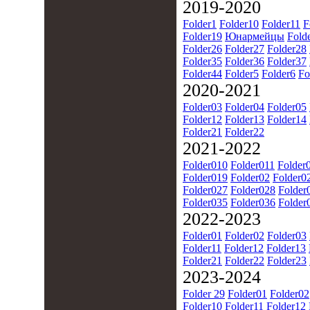
2019-2020
Folder1
Folder10
Folder11
F
Folder19
Юнармейцы
Fold
Folder26
Folder27
Folder28
Folder35
Folder36
Folder37
Folder44
Folder5
Folder6
Fo
2020-2021
Folder03
Folder04
Folder05
Folder12
Folder13
Folder14
Folder21
Folder22
2021-2022
Folder010
Folder011
Folder
Folder019
Folder02
Folder0
Folder027
Folder028
Folder
Folder035
Folder036
Folder
2022-2023
Folder01
Folder02
Folder03
Folder11
Folder12
Folder13
Folder21
Folder22
Folder23
2023-2024
Folder 29
Folder01
Folder02
Folder10
Folder11
Folder12