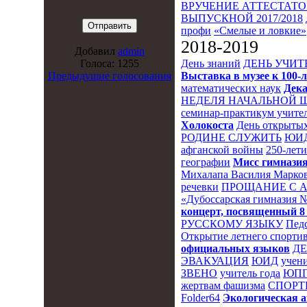
ВРУЧЕНИЕ АТТЕСТАТОВ
ВЫПУСКНОЙ 2017/2018
профи
«Смелые и ловкие»
2018-2019
Добавил
admin
День знаний
ДЕНЬ УЧИТ
Голоса: 1255
Выставка в музее к 10
Предыдущие голосования
математических наук
Дека
НЕДЕЛЯ НАЧАЛЬНОЙ 
семинар-практикум учител
Холокоста
День открытых
РОДИНЕ СЛУЖИТЬ
ЮИ
афганской войны
250-лет
географии
Мисс гимназия
Михалапа Василия Марков
речевки
ПРОЩАНИЕ С 
«Дубоссарская гимназия 
концерт, посвященный 8
РУССКОМУ ЯЗЫКУ
Пед
Открытие летнего спортив
официальных языков
Д
ЭВАКУАЦИЯ
ЮИД
учени
ЗВЕНО
учитель года
ЮПП
жертвам фашизма
СПОРТ
Folder64
Экологическая 