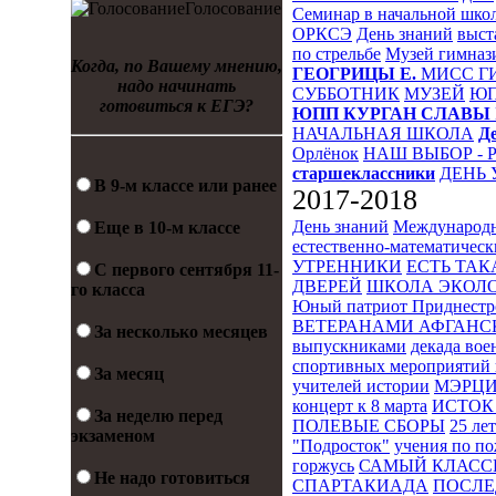
Голосование
Семинар в начальной шко
ОРКСЭ
День знаний
выст
по стрельбе
Музей гимназ
Когда, по Вашему мнению,
ГЕОГРИЦЫ Е.
МИСС Г
надо начинать
СУББОТНИК
МУЗЕЙ
Ю
готовиться к ЕГЭ?
ЮПП
КУРГАН СЛАВЫ
НАЧАЛЬНАЯ ШКОЛА
Д
Орлёнок
НАШ ВЫБОР - 
старшеклассники
ДЕНЬ 
В 9-м классе или ранее
2017-2018
День знаний
Международн
Еще в 10-м классе
естественно-математическ
УТРЕННИКИ
ЕСТЬ ТАК
С первого сентября 11-
ДВЕРЕЙ
ШКОЛА ЭКОЛО
го класса
Юный патриот Приднестр
ВЕТЕРАНАМИ АФГАНС
За несколько месяцев
выпускниками
декада во
спортивных мероприятий 
За месяц
учителей истории
МЭРЦ
концерт к 8 марта
ИСТОК 
За неделю перед
ПОЛЕВЫЕ СБОРЫ
25 ле
экзаменом
"Подросток"
учения по п
горжусь
САМЫЙ КЛАСС
Не надо готовиться
СПАРТАКИАДА
ПОСЛЕ