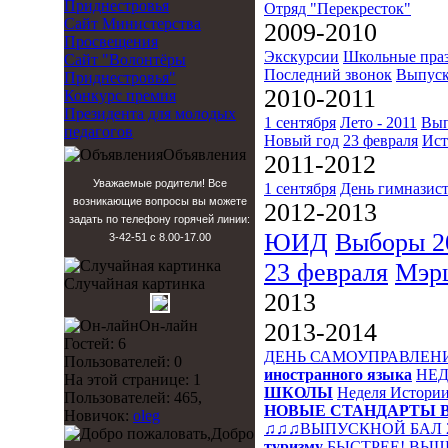
Приднестровья
Отряд "Перекресток"
Сайт Министерства
2009-2010
Просвещения
Экскурсии
Школьные пра
Сайт "Волонтёры
Последний звонок
Выпуск
Приднестровья"
2010-2011
Конкурс премия
Президента для молодых
1 сентября
Лето - 2011
Вып
педагогов
Новый год
23 февраля
Ист
Объявления
2011-2012
Уважаемые родители! Все
1 сентября
День гимназис
возникающие вопросы вы можете
2012-2013
задать по телефону горячей линии:
ЮИД
Выборы 2
3-42-51 с 8.00-17.00
23 февраля
Мэр
Случайная картинка
2013
Он-лайн
2013-2014
Гостей: 6
ДЕНЬ САМОУПРАВЛЕН
Пользователей: 0
иностранного языка
НЕД
На этой странице: 1
ШКОЛЫ
Неделя Истори
Пользователей: 465,
НОВЫЕ СТАНДАРТЫ 
Новичок:
oleg
♫♫♫ВЫПУСКНОЙ БАЛ 
Добро
туризму
БЫСТРЕЕ! ВЫШ