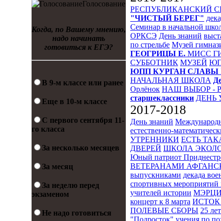
Голосование
РЕСПУБЛИКАНСКИЙ 
"ЧИСТЫЙ БЕРЕГ"
дека
Семинар в начальной шко
Когда, по Вашему мнению,
ОРКСЭ
День знаний
выст
надо начинать
по стрельбе
Музей гимназ
готовиться к ЕГЭ?
ГЕОГРИЦЫ Е.
МИСС Г
СУББОТНИК
МУЗЕЙ
Ю
ЮПП
КУРГАН СЛАВЫ
НАЧАЛЬНАЯ ШКОЛА
Д
В 9-м классе или ранее
Орлёнок
НАШ ВЫБОР - 
старшеклассники
ДЕНЬ 
Еще в 10-м классе
2017-2018
С первого сентября 11-
День знаний
Международн
го класса
естественно-математическ
УТРЕННИКИ
ЕСТЬ ТАК
За несколько месяцев
ДВЕРЕЙ
ШКОЛА ЭКОЛО
Юный патриот Приднестр
ВЕТЕРАНАМИ АФГАНС
За месяц
выпускниками
декада во
спортивных мероприятий 
За неделю перед
учителей истории
МЭРЦ
экзаменом
концерт к 8 марта
ИСТОК 
ПОЛЕВЫЕ СБОРЫ
25 ле
Не надо готовиться
"Подросток"
учения по п