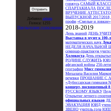
горжусь
САМЫЙ КЛАСС
СПАРТАКИАДА
ПОСЛЕ
ВРУЧЕНИЕ АТТЕСТАТОВ
ВЫПУСКНОЙ 2017/2018
Добавил
admin
профи
«Смелые и ловкие»
Голоса: 1255
2018-2019
Предыдущие голосования
День знаний
ДЕНЬ УЧИТ
Выставка в музее к 10
математических наук
Дека
НЕДЕЛЯ НАЧАЛЬНОЙ 
семинар-практикум учител
Холокоста
День открытых
РОДИНЕ СЛУЖИТЬ
ЮИ
афганской войны
250-лет
географии
Мисс гимназия
Михалапа Василия Марков
речевки
ПРОЩАНИЕ С 
«Дубоссарская гимназия 
концерт, посвященный 8
РУССКОМУ ЯЗЫКУ
Пед
Открытие летнего спортив
официальных языков
Д
ЭВАКУАЦИЯ
ЮИД
учени
ЗВЕНО
учитель года
ЮПП