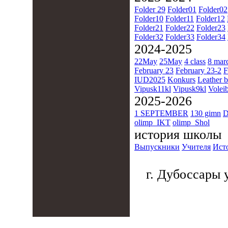
Folder 29
Folder01
Folder02
Folder10
Folder11
Folder12
Folder21
Folder22
Folder23
Folder32
Folder33
Folder34
2024-2025
22May
25May
4 class
8 mar
February 23
February 23-2
F
IUD2025
Konkurs
Leather b
Vipusk11kl
Vipusk9kl
Voleib
2025-2026
1 SEPTEMBER
130 gimn
D
olimp_IKT
olimp_Shol
история школы
Выпускники
Учителя
Ист
г. Дубоссары у