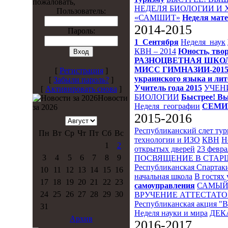
пожаловать,
НЕДЕЛЯ БИОЛОГИИ И
Пользователь:
«САМШИТ»
Неделя мат
2014-2015
Пароль:
1_Сентября
Неделя_наук
КВН – 2014
Юность, твор
РАЗНОЦВЕТНАЯ ШКО
МИСС ГИМНАЗИИ-201
[
Регистрация
]
украинского языка и ли
[
Забыли пароль?
]
Учитель года 2015
УЧЕН
[
Активировать снова
]
БИОЛОГИИ
Быстрее! Вы
Новости
Неделя_географии
СЕМИ
за 2026
2015-2016
Республиканский слет ту
Пн
Вт
Ср
Чт
Пт
Сб
Вс
технологии и ИЗО
КВН
Н
1
2
открытых дверей
23 февра
3
4
5
6
7
8
9
ПОСВЯЩЕНИЕ В СТА
Республиканская Спартак
10
11
12
13
14
15
16
начальная школа
В гостях 
17
18
19
20
21
22
23
самоуправления
САМЫЙ
24
25
26
27
28
29
30
ВРУЧЕНИЕ АТТЕСТАТО
Республиканская акция "
31
Неделя науки и мира
ДЕК
Архив
2016-2017