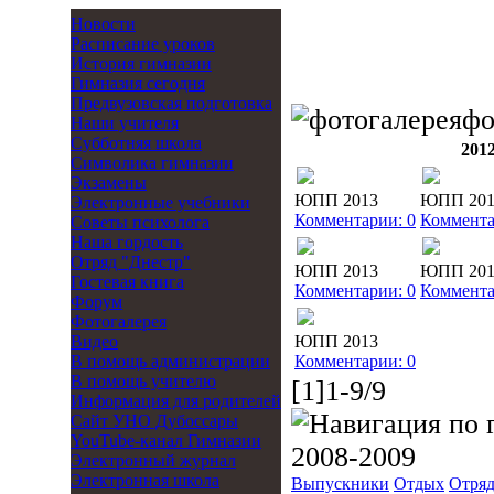
Новости
Расписание уроков
История гимназии
Гимназия сегодня
Предвузовская подготовка
фо
Наши учителя
Субботняя школа
201
Символика гимназии
Экзамены
ЮПП 2013
ЮПП 201
Электронные учебники
Комментарии: 0
Коммента
Советы психолога
Наша гордость
Отряд "Днестр"
ЮПП 2013
ЮПП 201
Гостевая книга
Комментарии: 0
Коммента
Форум
Фотогалерея
Видео
ЮПП 2013
В помощь администрации
Комментарии: 0
В помощь учителю
[1]1-9/9
Информация для родителей
Cайт УНО Дубоссары
YouTube-канал Гимназии
2008-2009
Электронный журнал
Электронная школа
Выпускники
Отдых
Отряд