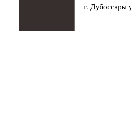
г. Дубоссары у