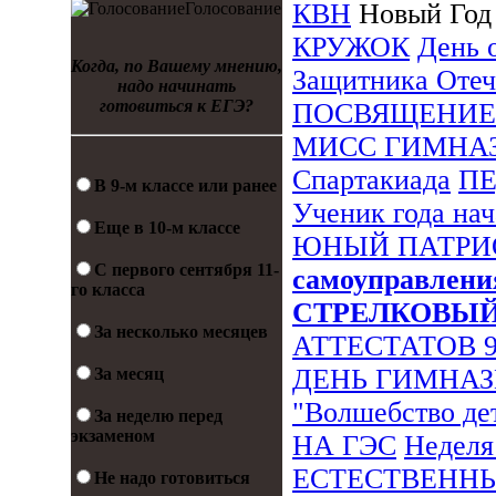
КВН
Новый Го
Голосование
КРУЖОК
День 
Когда, по Вашему мнению,
Защитника Отеч
надо начинать
готовиться к ЕГЭ?
ПОСВЯЩЕНИЕ
МИСС ГИМНА
Спартакиада
П
В 9-м классе или ранее
Ученик года на
Еще в 10-м классе
ЮНЫЙ ПАТРИ
С первого сентября 11-
самоуправлени
го класса
СТРЕЛКОВЫ
За несколько месяцев
АТТЕСТАТОВ 
ДЕНЬ ГИМНА
За месяц
"Волшебство де
За неделю перед
экзаменом
НА ГЭС
Неделя
ЕСТЕСТВЕНН
Не надо готовиться