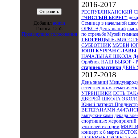
2016-2017
РЕСПУБЛИКАНСКИЙ 
"ЧИСТЫЙ БЕРЕГ"
дека
Семинар в начальной шко
Добавил
admin
ОРКСЭ
День знаний
выст
Голоса: 1255
по стрельбе
Музей гимназ
Предыдущие голосования
ГЕОГРИЦЫ Е.
МИСС Г
СУББОТНИК
МУЗЕЙ
Ю
ЮПП
КУРГАН СЛАВЫ
НАЧАЛЬНАЯ ШКОЛА
Д
Орлёнок
НАШ ВЫБОР - 
старшеклассники
ДЕНЬ 
2017-2018
День знаний
Международн
естественно-математическ
УТРЕННИКИ
ЕСТЬ ТАК
ДВЕРЕЙ
ШКОЛА ЭКОЛО
Юный патриот Приднестр
ВЕТЕРАНАМИ АФГАНС
выпускниками
декада во
спортивных мероприятий 
учителей истории
МЭРЦ
концерт к 8 марта
ИСТОК 
ПОЛЕВЫЕ СБОРЫ
25 ле