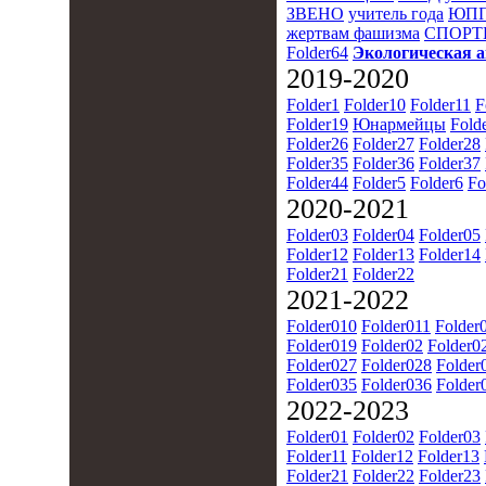
ЗВЕНО
учитель года
ЮПП
жертвам фашизма
СПОРТ
Folder64
Экологическая 
2019-2020
Folder1
Folder10
Folder11
F
Folder19
Юнармейцы
Fold
Folder26
Folder27
Folder28
Folder35
Folder36
Folder37
Folder44
Folder5
Folder6
Fo
2020-2021
Folder03
Folder04
Folder05
Folder12
Folder13
Folder14
Folder21
Folder22
2021-2022
Folder010
Folder011
Folder
Folder019
Folder02
Folder0
Folder027
Folder028
Folder
Folder035
Folder036
Folder
2022-2023
Folder01
Folder02
Folder03
Folder11
Folder12
Folder13
Folder21
Folder22
Folder23