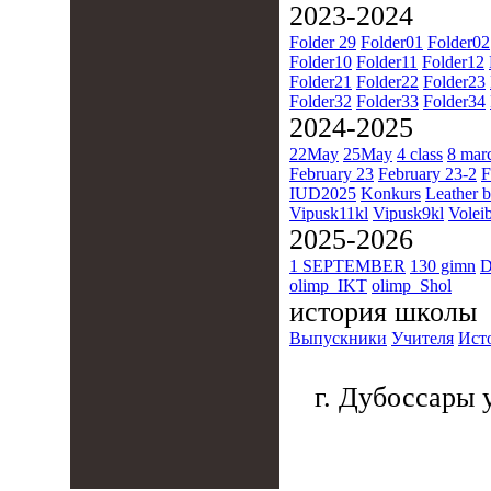
2023-2024
Folder 29
Folder01
Folder02
Folder10
Folder11
Folder12
Folder21
Folder22
Folder23
Folder32
Folder33
Folder34
2024-2025
22May
25May
4 class
8 mar
February 23
February 23-2
F
IUD2025
Konkurs
Leather b
Vipusk11kl
Vipusk9kl
Voleib
2025-2026
1 SEPTEMBER
130 gimn
D
olimp_IKT
olimp_Shol
история школы
Выпускники
Учителя
Ист
г. Дубоссары у