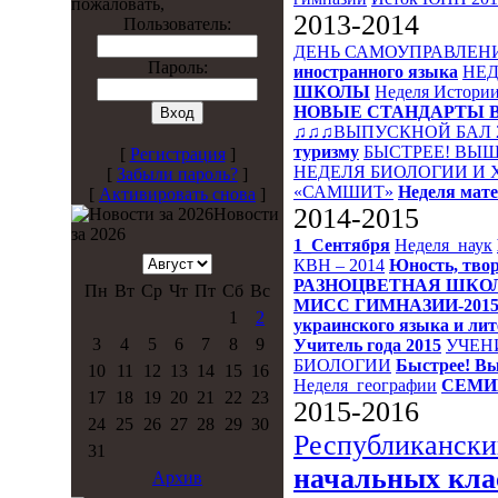
пожаловать,
2013-2014
Пользователь:
ДЕНЬ САМОУПРАВЛЕН
Пароль:
иностранного языка
НЕД
ШКОЛЫ
Неделя Истори
НОВЫЕ СТАНДАРТЫ 
♫♫♫ВЫПУСКНОЙ БАЛ 
туризму
БЫСТРЕЕ! ВЫШ
[
Регистрация
]
НЕДЕЛЯ БИОЛОГИИ И
[
Забыли пароль?
]
«САМШИТ»
Неделя мат
[
Активировать снова
]
2014-2015
Новости
за 2026
1_Сентября
Неделя_наук
КВН – 2014
Юность, твор
РАЗНОЦВЕТНАЯ ШКО
Пн
Вт
Ср
Чт
Пт
Сб
Вс
МИСС ГИМНАЗИИ-201
1
2
украинского языка и ли
3
4
5
6
7
8
9
Учитель года 2015
УЧЕН
БИОЛОГИИ
Быстрее! Вы
10
11
12
13
14
15
16
Неделя_географии
СЕМИ
17
18
19
20
21
22
23
2015-2016
24
25
26
27
28
29
30
Республикански
31
начальных кла
Архив