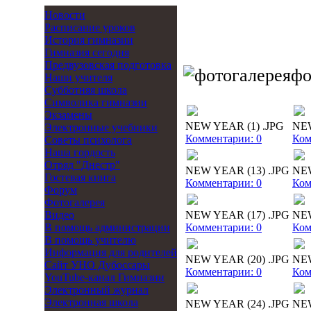
Новости
Расписание уроков
История гимназии
Гимназия сегодня
Предвузовская подготовка
фо
Наши учителя
Субботняя школа
Символика гимназии
Экзамены
NEW YEAR (1) .JPG
NEW
Электронные учебники
Комментарии: 0
Ком
Советы психолога
Наша гордость
Отряд "Днестр"
NEW YEAR (13) .JPG
NEW
Гостевая книга
Комментарии: 0
Ком
Форум
Фотогалерея
Видео
NEW YEAR (17) .JPG
NEW
В помощь администрации
Комментарии: 0
Ком
В помощь учителю
Информация для родителей
NEW YEAR (20) .JPG
NEW
Cайт УНО Дубоссары
Комментарии: 0
Ком
YouTube-канал Гимназии
Электронный журнал
Электронная школа
NEW YEAR (24) .JPG
NEW