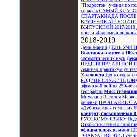
"Подросток"
учения по п
горжусь
САМЫЙ КЛАСС
СПАРТАКИАДА
ПОСЛЕ
ВРУЧЕНИЕ АТТЕСТАТОВ
ВЫПУСКНОЙ 2017/2018
профи
«Смелые и ловкие»
2018-2019
День знаний
ДЕНЬ УЧИТ
Выставка в музее к 10
математических наук
Дека
НЕДЕЛЯ НАЧАЛЬНОЙ 
семинар-практикум учител
Холокоста
День открытых
РОДИНЕ СЛУЖИТЬ
ЮИ
афганской войны
250-лет
географии
Мисс гимназия
Михалапа Василия Марков
речевки
ПРОЩАНИЕ С 
«Дубоссарская гимназия 
концерт, посвященный 8
РУССКОМУ ЯЗЫКУ
Пед
Открытие летнего спортив
официальных языков
Д
ЭВАКУАЦИЯ
ЮИД
учени