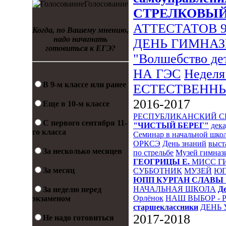
Голосование
СТРЕЛКОВЫ
АТТЕСТАТОВ 
Когда, по Вашему мнению,
надо начинать
ДЕНЬ ГИМНА
готовиться к ЕГЭ?
"Волшебство де
НА ГЭС
Неделя
В 9-м классе или ранее
ЕСТЕСТВЕНН
2016-2017
Еще в 10-м классе
РЕСПУБЛИКАНСКИЙ 
С первого сентября 11-
"ЧИСТЫЙ БЕРЕГ"
дека
го класса
Семинар в начальной шко
ОРКСЭ
День знаний
выст
За несколько месяцев
по стрельбе
Музей гимназ
ГЕОГРИЦЫ Е.
МИСС Г
За месяц
СУББОТНИК
МУЗЕЙ
Ю
ЮПП
КУРГАН СЛАВЫ
НАЧАЛЬНАЯ ШКОЛА
Д
За неделю перед
Орлёнок
НАШ ВЫБОР - 
экзаменом
старшеклассники
ДЕНЬ 
2017-2018
Не надо готовиться