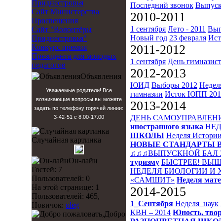
Приднестровья
Последний звонок
Выпуск
Сайт Министерства
2010-2011
Просвещения
1 сентября
Лето - 2011
Вып
Сайт "Волонтёры
Новый год
23 февраля
Ист
Приднестровья"
2011-2012
Конкурс премия
Президента для молодых
1 сентября
День гимназис
педагогов
2012-2013
Объявления
ЮИД
Выборы 2012
Недел
Уважаемые родители! Все
гимназии
Исток
ЮПП 201
возникающие вопросы вы можете
2013-2014
задать по телефону горячей линии:
ДЕНЬ САМОУПРАВЛЕН
3-42-51 с 8.00-17.00
иностранного языка
НЕД
ШКОЛЫ
Неделя Истори
Случайная картинка
НОВЫЕ СТАНДАРТЫ 
♫♫♫ВЫПУСКНОЙ БАЛ 
Он-лайн
туризму
БЫСТРЕЕ! ВЫШ
Гостей: 7
НЕДЕЛЯ БИОЛОГИИ И
Пользователей: 0
«САМШИТ»
Неделя мат
На этой странице: 1
2014-2015
Пользователей: 465,
1_Сентября
Неделя_наук
Новичок:
oleg
КВН – 2014
Юность, твор
Добро