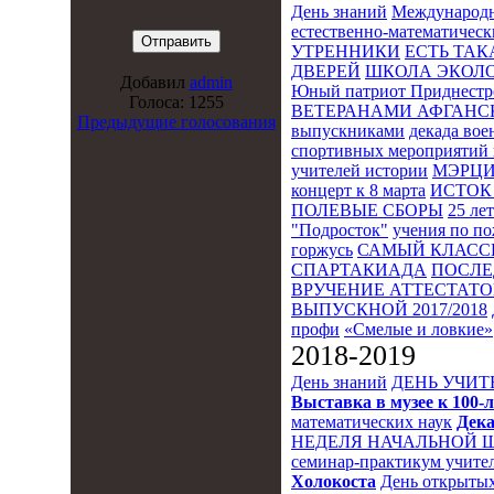
День знаний
Международн
естественно-математическ
УТРЕННИКИ
ЕСТЬ ТАК
ДВЕРЕЙ
ШКОЛА ЭКОЛО
Добавил
admin
Юный патриот Приднестр
Голоса: 1255
ВЕТЕРАНАМИ АФГАНС
Предыдущие голосования
выпускниками
декада во
спортивных мероприятий 
учителей истории
МЭРЦ
концерт к 8 марта
ИСТОК 
ПОЛЕВЫЕ СБОРЫ
25 ле
"Подросток"
учения по п
горжусь
САМЫЙ КЛАСС
СПАРТАКИАДА
ПОСЛЕ
ВРУЧЕНИЕ АТТЕСТАТОВ
ВЫПУСКНОЙ 2017/2018
профи
«Смелые и ловкие»
2018-2019
День знаний
ДЕНЬ УЧИТ
Выставка в музее к 10
математических наук
Дека
НЕДЕЛЯ НАЧАЛЬНОЙ 
семинар-практикум учител
Холокоста
День открытых