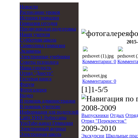
Новости
Расписание уроков
История гимназии
Гимназия сегодня
Предвузовская подготовка
фо
Наши учителя
Субботняя школа
2015
Символика гимназии
Экзамены
pedsovet (1).jpg
pedsovet (
Электронные учебники
Комментарии: 0
Коммента
Советы психолога
Наша гордость
Отряд "Днестр"
pedsovet.jpg
Гостевая книга
Комментарии: 0
Форум
[1]1-5/5
Фотогалерея
Видео
В помощь администрации
2008-2009
В помощь учителю
Информация для родителей
Выпускники
Отдых
Отряд
Cайт УНО Дубоссары
Отряд "Перекресток"
YouTube-канал Гимназии
2009-2010
Электронный журнал
Электронная школа
Экскурсии
Школьные пра