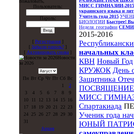
РАЗНОЦВЕТНАЯ ШКО
пожаловать,
МИСС ГИМНАЗИИ-201
Пользователь:
украинского языка и ли
Учитель года 2015
УЧЕН
Пароль:
БИОЛОГИИ
Быстрее! Вы
Неделя_географии
СЕМИ
2015-2016
Республикански
[
Регистрация
]
[
Забыли пароль?
]
начальных кла
[
Активировать снова
]
Новости
КВН
Новый Год
за 2026
КРУЖОК
День 
Защитника Отеч
Пн
Вт
Ср
Чт
Пт
Сб
Вс
1
2
ПОСВЯЩЕНИЕ
3
4
5
6
7
8
9
МИСС ГИМНА
10
11
12
13
14
15
16
Спартакиада
ПЕ
17
18
19
20
21
22
23
Ученик года на
24
25
26
27
28
29
30
31
ЮНЫЙ ПАТРИ
Архив
самоуправлени