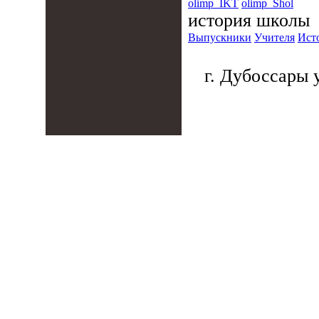
olimp_IKT
olimp_Shol
история школы
Выпускники
Учителя
Ист
г. Дубоссары у