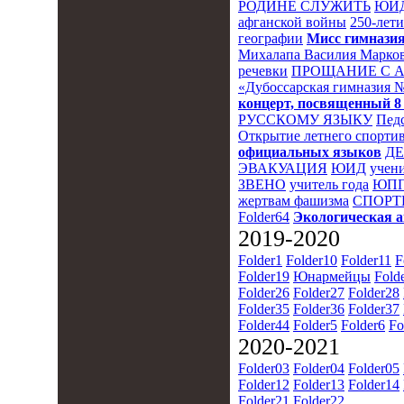
РОДИНЕ СЛУЖИТЬ
ЮИ
афганской войны
250-лет
географии
Мисс гимназия
Михалапа Василия Марков
речевки
ПРОЩАНИЕ С 
«Дубоссарская гимназия 
концерт, посвященный 8
РУССКОМУ ЯЗЫКУ
Пед
Открытие летнего спортив
официальных языков
Д
ЭВАКУАЦИЯ
ЮИД
учени
ЗВЕНО
учитель года
ЮПП
жертвам фашизма
СПОРТ
Folder64
Экологическая 
2019-2020
Folder1
Folder10
Folder11
F
Folder19
Юнармейцы
Fold
Folder26
Folder27
Folder28
Folder35
Folder36
Folder37
Folder44
Folder5
Folder6
Fo
2020-2021
Folder03
Folder04
Folder05
Folder12
Folder13
Folder14
Folder21
Folder22