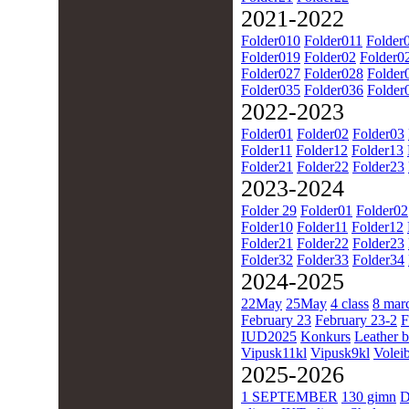
2021-2022
Folder010
Folder011
Folder
Folder019
Folder02
Folder0
Folder027
Folder028
Folder
Folder035
Folder036
Folder
2022-2023
Folder01
Folder02
Folder03
Folder11
Folder12
Folder13
Folder21
Folder22
Folder23
2023-2024
Folder 29
Folder01
Folder02
Folder10
Folder11
Folder12
Folder21
Folder22
Folder23
Folder32
Folder33
Folder34
2024-2025
22May
25May
4 class
8 mar
February 23
February 23-2
F
IUD2025
Konkurs
Leather b
Vipusk11kl
Vipusk9kl
Voleib
2025-2026
1 SEPTEMBER
130 gimn
D