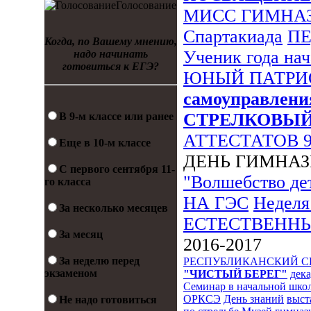
Голосование
МИСС ГИМНА
Спартакиада
П
Когда, по Вашему мнению,
Ученик года на
надо начинать
готовиться к ЕГЭ?
ЮНЫЙ ПАТРИ
самоуправлени
СТРЕЛКОВЫ
В 9-м классе или ранее
АТТЕСТАТОВ 
Еще в 10-м классе
ДЕНЬ ГИМНА
С первого сентября 11-
"Волшебство де
го класса
НА ГЭС
Неделя
За несколько месяцев
ЕСТЕСТВЕНН
За месяц
2016-2017
За неделю перед
РЕСПУБЛИКАНСКИЙ 
экзаменом
"ЧИСТЫЙ БЕРЕГ"
дека
Семинар в начальной шко
ОРКСЭ
День знаний
выст
Не надо готовиться