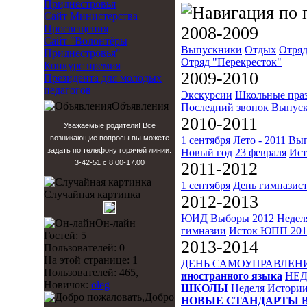
Приднестровья
Сайт Министерства
Просвещения
2008-2009
Сайт "Волонтёры
Выпускники
Отдых
Отряд
Приднестровья"
Отряд "Перекресток"
Конкурс премия
2009-2010
Президента для молодых
педагогов
Экскурсии
Школьные пра
Объявления
Последний звонок
Выпуск
2010-2011
Уважаемые родители! Все
возникающие вопросы вы можете
1 сентября
Лето - 2011
Вып
задать по телефону горячей линии:
Новый год
23 февраля
Ист
3-42-51 с 8.00-17.00
2011-2012
1 сентября
День гимназис
Случайная картинка
2012-2013
ЮИД
Выборы 2012
Недел
Он-лайн
гимназии
Исток
ЮПП 201
Гостей: 5
2013-2014
Пользователей: 0
На этой странице: 1
ДЕНЬ САМОУПРАВЛЕН
Пользователей: 465,
иностранного языка
НЕД
Новичок:
oleg
ШКОЛЫ
Неделя Истори
Добро
НОВЫЕ СТАНДАРТЫ 