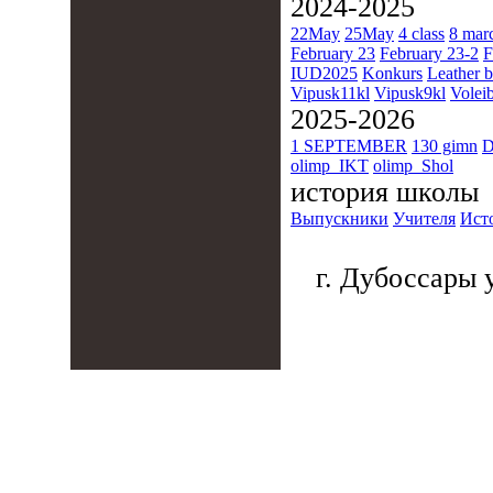
2024-2025
22May
25May
4 class
8 mar
February 23
February 23-2
F
IUD2025
Konkurs
Leather b
Vipusk11kl
Vipusk9kl
Voleib
2025-2026
1 SEPTEMBER
130 gimn
D
olimp_IKT
olimp_Shol
история школы
Выпускники
Учителя
Ист
г. Дубоссары у