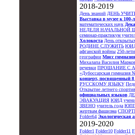
2018-2019
День знаний
ДЕНЬ УЧИТ
Выставка в музее к 10
математических наук
Дека
НЕДЕЛЯ НАЧАЛЬНОЙ 
семинар-практикум учител
Холокоста
День открытых
РОДИНЕ СЛУЖИТЬ
ЮИ
афганской войны
250-лет
географии
Мисс гимназия
Михалапа Василия Марков
речевки
ПРОЩАНИЕ С 
«Дубоссарская гимназия 
концерт, посвященный 8
РУССКОМУ ЯЗЫКУ
Пед
Открытие летнего спортив
официальных языков
Д
ЭВАКУАЦИЯ
ЮИД
учени
ЗВЕНО
учитель года
ЮПП
жертвам фашизма
СПОРТ
Folder64
Экологическая 
2019-2020
Folder1
Folder10
Folder11
F