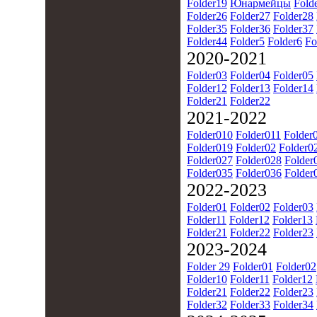
Folder19
Юнармейцы
Fold
Folder26
Folder27
Folder28
Folder35
Folder36
Folder37
Folder44
Folder5
Folder6
Fo
2020-2021
Folder03
Folder04
Folder05
Folder12
Folder13
Folder14
Folder21
Folder22
2021-2022
Folder010
Folder011
Folder
Folder019
Folder02
Folder0
Folder027
Folder028
Folder
Folder035
Folder036
Folder
2022-2023
Folder01
Folder02
Folder03
Folder11
Folder12
Folder13
Folder21
Folder22
Folder23
2023-2024
Folder 29
Folder01
Folder02
Folder10
Folder11
Folder12
Folder21
Folder22
Folder23
Folder32
Folder33
Folder34