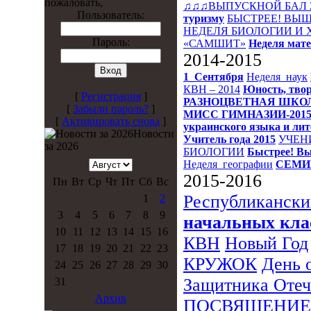
пожаловать,
♫♫♫ВЫПУСКНОЙ БАЛ 
Пользователь:
туризму
БЫСТРЕЕ! ВЫШ
НЕДЕЛЯ БИОЛОГИИ И
Пароль:
«САМШИТ»
Неделя мат
2014-2015
1_Сентября
Неделя_наук
КВН – 2014
Юность, твор
[
Регистрация
]
РАЗНОЦВЕТНАЯ ШКО
[
Забыли пароль?
]
МИСС ГИМНАЗИИ-201
[
Активировать снова
]
украинского языка и ли
Новости
Учитель года 2015
УЧЕН
за 2026
БИОЛОГИИ
Быстрее! Вы
Неделя_географии
СЕМИ
2015-2016
Пн
Вт
Ср
Чт
Пт
Сб
Вс
Республикански
1
2
3
4
5
6
7
8
9
начальных кла
10
11
12
13
14
15
16
КВН
Новый Год
17
18
19
20
21
22
23
КРУЖОК
День 
24
25
26
27
28
29
30
Защитника Отеч
31
Архив
ПОСВЯЩЕНИЕ