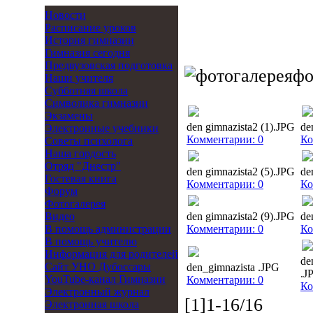
Новости
Расписание уроков
История гимназии
Гимназия сегодня
Предвузовская подготовка
фо
Наши учителя
Субботняя школа
Символика гимназии
Экзамены
den gimnazista2 (1).JPG
de
Электронные учебники
Комментарии: 0
Ко
Советы психолога
Наша гордость
Отряд "Днестр"
den gimnazista2 (5).JPG
de
Гостевая книга
Комментарии: 0
Ко
Форум
Фотогалерея
Видео
den gimnazista2 (9).JPG
de
В помощь администрации
Комментарии: 0
Ко
В помощь учителю
Информация для родителей
de
Cайт УНО Дубоссары
den_gimnazista .JPG
.J
YouTube-канал Гимназии
Комментарии: 0
Ко
Электронный журнал
[1]1-16/16
Электронная школа