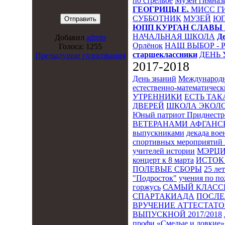
по стрельбе
Музей гимназ
ГЕОГРИЦЫ Е.
МИСС Г
СУББОТНИК
МУЗЕЙ
Ю
ЮПП
КУРГАН СЛАВЫ
НАЧАЛЬНАЯ ШКОЛА
Д
Добавил
admin
Орлёнок
НАШ ВЫБОР - 
Голоса: 1255
старшеклассники
ДЕНЬ 
Предыдущие голосования
2017-2018
День знаний
Международн
естественно-математическ
УТРЕННИКИ
ЕСТЬ ТАК
ДВЕРЕЙ
ШКОЛА ЭКОЛО
Юный патриот Приднестр
ВЕТЕРАНАМИ АФГАНС
выпускниками
декада во
спортивных мероприятий 
учителей истории
МЭРЦ
концерт к 8 марта
ИСТОК 
ПОЛЕВЫЕ СБОРЫ
25 ле
"Подросток"
учения по п
горжусь
САМЫЙ КЛАСС
СПАРТАКИАДА
ПОСЛЕ
ВРУЧЕНИЕ АТТЕСТАТОВ
ВЫПУСКНОЙ 2017/2018
профи
«Смелые и ловкие»