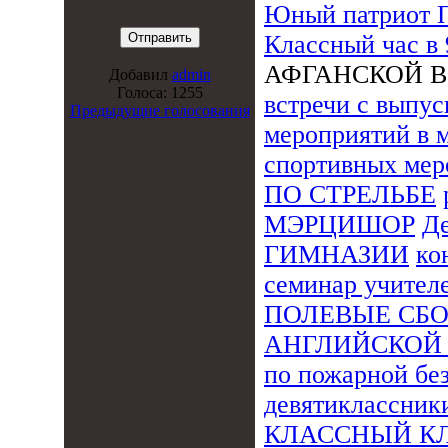
Юный патриот 
Классный час в
АФГАНСКОЙ 
Добавил
admin
Голоса: 1255
встречи с выпу
Предыдущие голосования
мероприятий в 
спортивных мер
ПО СТРЕЛЬБЕ
МЭРЦИШОР
Де
ГИМНАЗИИ
ко
семинар учител
ПОЛЕВЫЕ СБ
АНГЛИЙСКОЙ
по пожарной бе
девятиклассник
КЛАССНЫЙ К