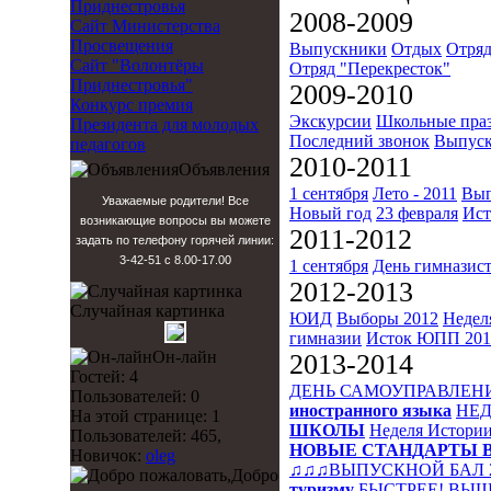
Приднестровья
2008-2009
Сайт Министерства
Просвещения
Выпускники
Отдых
Отряд
Сайт "Волонтёры
Отряд "Перекресток"
Приднестровья"
2009-2010
Конкурс премия
Экскурсии
Школьные пра
Президента для молодых
Последний звонок
Выпуск
педагогов
2010-2011
Объявления
1 сентября
Лето - 2011
Вып
Уважаемые родители! Все
Новый год
23 февраля
Ист
возникающие вопросы вы можете
2011-2012
задать по телефону горячей линии:
3-42-51 с 8.00-17.00
1 сентября
День гимназис
2012-2013
Случайная картинка
ЮИД
Выборы 2012
Недел
гимназии
Исток
ЮПП 201
Он-лайн
2013-2014
Гостей: 4
ДЕНЬ САМОУПРАВЛЕН
Пользователей: 0
иностранного языка
НЕД
На этой странице: 1
ШКОЛЫ
Неделя Истори
Пользователей: 465,
НОВЫЕ СТАНДАРТЫ 
Новичок:
oleg
♫♫♫ВЫПУСКНОЙ БАЛ 
Добро
туризму
БЫСТРЕЕ! ВЫШ