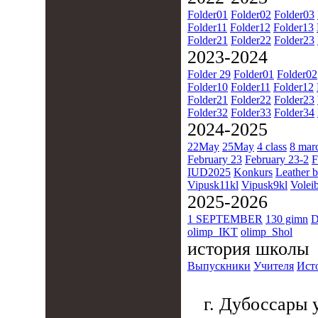
Folder01
Folder02
Folder03
Folder11
Folder12
Folder13
Folder21
Folder22
Folder23
2023-2024
Folder 29
Folder01
Folder02
Folder10
Folder11
Folder12
Folder21
Folder22
Folder23
Folder32
Folder33
Folder34
2024-2025
22May
25May
4 class
8 mar
February 23
February 23-2
F
IUD2025
Konkurs
Leather b
Vipusk11kl
Vipusk9kl
Voleib
2025-2026
1 SEPTEMBER
130 gimn
D
olimp_IKT
olimp_Shol
история школы
Выпускники
Учителя
Ист
г. Дубоссары у