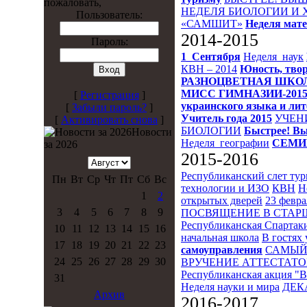
пожаловать,
НЕДЕЛЯ БИОЛОГИИ И
Пользователь:
«САМШИТ»
Неделя мат
2014-2015
Пароль:
1_Сентября
Неделя_наук
КВН – 2014
Юность, твор
РАЗНОЦВЕТНАЯ ШКО
МИСС ГИМНАЗИИ-201
[
Регистрация
]
украинского языка и ли
[
Забыли пароль?
]
Учитель года 2015
УЧЕН
[
Активировать снова
]
БИОЛОГИИ
Быстрее! Вы
Новости
Неделя_географии
СЕМИ
за 2026
2015-2016
Республиканский слет ту
Пн
Вт
Ср
Чт
Пт
Сб
Вс
технологии и ИЗО
КВН
Н
1
2
открытых дверей
23 февра
3
4
5
6
7
8
9
ПОСВЯЩЕНИЕ В СТА
Республиканская Спартак
10
11
12
13
14
15
16
начальная школа
В гостях 
17
18
19
20
21
22
23
самоуправления
САМЫЙ
24
25
26
27
28
29
30
ВРУЧЕНИЕ АТТЕСТАТО
Республиканская акция "
31
Неделя науки и мира
ДЕК
Архив
2016-2017