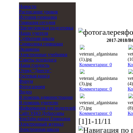
Новости
Расписание уроков
История гимназии
Гимназия сегодня
Предвузовская подготовка
фо
Наши учителя
Субботняя школа
2017-201
Символика гимназии
Экзамены
veterani_afganistana
ve
Электронные учебники
(1).jpg
(1
Советы психолога
Комментарии: 0
Ко
Наша гордость
Отряд "Днестр"
Гостевая книга
veterani_afganistana
ve
Форум
(3).jpg
(4)
Фотогалерея
Комментарии: 0
Ко
Видео
В помощь администрации
В помощь учителю
veterani_afganistana
ve
Информация для родителей
(7).jpg
(8)
Cайт УНО Дубоссары
Комментарии: 0
Ко
YouTube-канал Гимназии
[1]1-11/11
Электронный журнал
Электронная школа