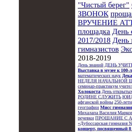
"Чистый берег"
ЗВОНОК
проща
ВРУЧЕНИЕ АТ
площадка
День 
2017/2018
День 
гимназистов
Эк
2018-2019
День знаний
ДЕНЬ УЧИТ
Выставка в музее к 10
математических наук
Дека
НЕДЕЛЯ НАЧАЛЬНОЙ 
семинар-практикум учител
Холокоста
День открытых
РОДИНЕ СЛУЖИТЬ
ЮИ
афганской войны
250-лет
географии
Мисс гимназия
Михалапа Василия Марков
речевки
ПРОЩАНИЕ С 
«Дубоссарская гимназия 
концерт, посвященный 8