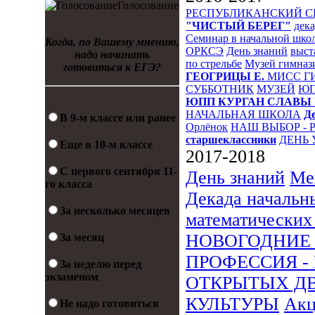
Голосование
РЕСПУБЛИКАНСКИЙ 
"ЧИСТЫЙ БЕРЕГ"
дека
Семинар в начальной шко
Когда, по Вашему мнению,
ОРКСЭ
День знаний
выст
надо начинать
по стрельбе
Музей гимназ
готовиться к ЕГЭ?
ГЕОГРИЦЫ Е.
МИСС Г
СУББОТНИК
МУЗЕЙ
Ю
ЮПП
КУРГАН СЛАВЫ
НАЧАЛЬНАЯ ШКОЛА
Д
В 9-м классе или ранее
Орлёнок
НАШ ВЫБОР - 
старшеклассники
ДЕНЬ 
Еще в 10-м классе
2017-2018
С первого сентября 11-
День знаний
Ме
го класса
Декада начальн
За несколько месяцев
математических
НОВОГОДНИЕ
За месяц
ПРОФЕССИЯ -
За неделю перед
экзаменом
ОТКРЫТЫХ Д
КУЛЬТУРЫ
Ак
Не надо готовиться