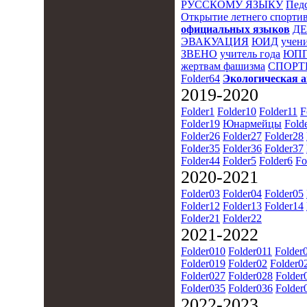
РУССКОМУ ЯЗЫКУ
Пед
Открытие летнего спортив
официальных языков
Д
ЭВАКУАЦИЯ
ЮИД
учени
ЗВЕНО
учитель года
ЮПП
жертвам фашизма
СПОРТ
Folder64
Экологическая 
2019-2020
Folder1
Folder10
Folder11
F
Folder19
Юнармейцы
Fold
Folder26
Folder27
Folder28
Folder35
Folder36
Folder37
Folder44
Folder5
Folder6
Fo
2020-2021
Folder03
Folder04
Folder05
Folder12
Folder13
Folder14
Folder21
Folder22
2021-2022
Folder010
Folder011
Folder
Folder019
Folder02
Folder0
Folder027
Folder028
Folder
Folder035
Folder036
Folder
2022-2023