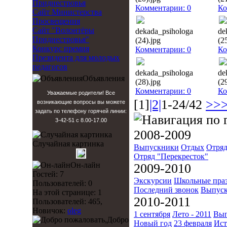
Приднестровья
Комментарии: 0
Ко
Сайт Министерства
Просвещения
Сайт "Волонтёры
dekada_psihologa
de
Приднестровья"
(24).jpg
(2
Конкурс премия
Комментарии: 0
Ко
Президента для молодых
педагогов
dekada_psihologa
de
Объявления
(28).jpg
(2
Комментарии: 0
Ко
Уважаемые родители! Все
[1]
|2|
1-24/42
>>
возникающие вопросы вы можете
задать по телефону горячей линии:
3-42-51 с 8.00-17.00
2008-2009
Случайная картинка
Выпускники
Отдых
Отряд
Отряд "Перекресток"
Он-лайн
2009-2010
Гостей: 7
Экскурсии
Школьные пра
Пользователей: 0
Последний звонок
Выпуск
На этой странице: 1
2010-2011
Пользователей: 465,
Новичок:
oleg
1 сентября
Лето - 2011
Вып
Добро
Новый год
23 февраля
Ист