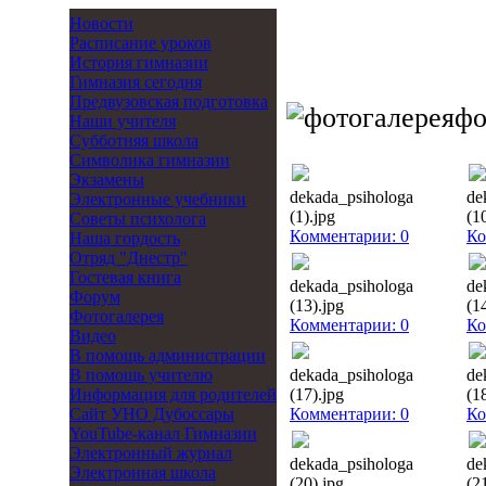
Новости
Расписание уроков
История гимназии
Гимназия сегодня
Предвузовская подготовка
фо
Наши учителя
Субботняя школа
Символика гимназии
Экзамены
dekada_psihologa
de
Электронные учебники
(1).jpg
(1
Советы психолога
Комментарии: 0
Ко
Наша гордость
Отряд "Днестр"
Гостевая книга
dekada_psihologa
de
Форум
(13).jpg
(1
Фотогалерея
Комментарии: 0
Ко
Видео
В помощь администрации
В помощь учителю
dekada_psihologa
de
Информация для родителей
(17).jpg
(1
Cайт УНО Дубоссары
Комментарии: 0
Ко
YouTube-канал Гимназии
Электронный журнал
dekada_psihologa
de
Электронная школа
(20).jpg
(2