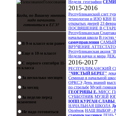
Неделя_географии
СЕМИ
Голосование
2015-2016
Республиканский слет ту
Когда, по Вашему мнению,
технологии и ИЗО
КВН
Н
надо начинать
открытых дверей
23 февра
готовиться к ЕГЭ?
ПОСВЯЩЕНИЕ В СТА
Республиканская Спартак
начальная школа
В гостях 
самоуправления
САМЫЙ
В 9-м классе или ранее
ВРУЧЕНИЕ АТТЕСТАТО
Республиканская акция "
Еще в 10-м классе
Неделя науки и мира
ДЕК
2016-2017
С первого сентября 11-
го класса
РЕСПУБЛИКАНСКИЙ 
"ЧИСТЫЙ БЕРЕГ"
дека
За несколько месяцев
Семинар в начальной шко
ОРКСЭ
День знаний
выст
по стрельбе
Музей гимназ
За месяц
ГЕОГРИЦЫ Е.
МИСС Г
СУББОТНИК
МУЗЕЙ
Ю
За неделю перед
ЮПП
КУРГАН СЛАВЫ
экзаменом
НАЧАЛЬНАЯ ШКОЛА
Д
Орлёнок
НАШ ВЫБОР - 
Не надо готовиться
старшеклассники
ДЕНЬ 