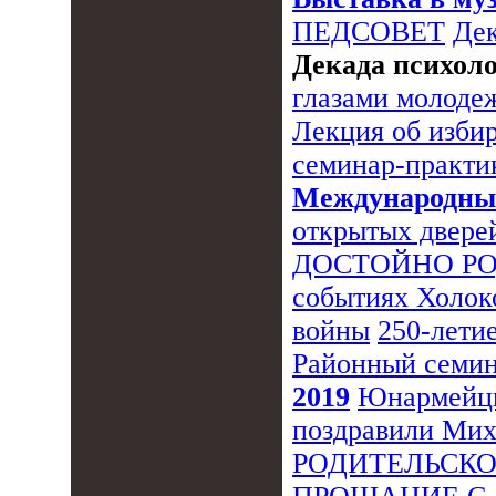
ПЕДСОВЕТ
Дек
Декада психол
глазами молоде
Лекция об изби
семинар-практи
Международный
открытых двере
ДОСТОЙНО Р
событиях Холок
войны
250-лети
Районный семин
2019
Юнармейцы
поздравили Мих
РОДИТЕЛЬСКО