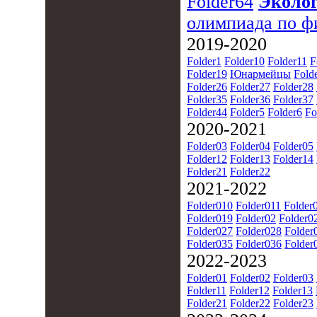
Folder64
Эколог
олимпиада по ф
2019-2020
Folder1
Folder10
Folder11
F
Folder19
Юнармейцы
Fold
Folder26
Folder27
Folder28
Folder35
Folder36
Folder37
Folder44
Folder5
Folder6
Fo
2020-2021
Folder03
Folder04
Folder05
Folder12
Folder13
Folder14
Folder21
Folder22
2021-2022
Folder010
Folder011
Folder
Folder019
Folder02
Folder0
Folder027
Folder028
Folder
Folder035
Folder036
Folder
2022-2023
Folder01
Folder02
Folder03
Folder11
Folder12
Folder13
Folder21
Folder22
Folder23