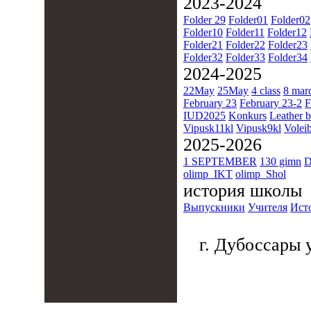
2023-2024
Folder 29
Folder01
Folder02
Folder10
Folder11
Folder12
Folder21
Folder22
Folder23
Folder32
Folder33
Folder34
2024-2025
22May
25May
4 class
8 mar
February 23
February 23-2
F
IUD2025
Konkurs
Leather b
Vipusk11kl
Vipusk9kl
Voleib
2025-2026
1 SEPTEMBER
130 gimn
D
olimp_IKT
olimp_Shol
история школы
Выпускники
Учителя
Ист
г. Дубоссары у