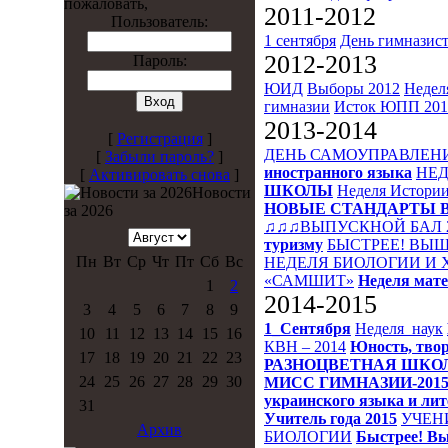
пожаловать,
2011-2012
Пользователь:
1 сентября
День гимназис
2012-2013
Пароль:
ЮИД
Выборы 2012
Недел
гимназии
Исток
ЮПП 201
2013-2014
[
Регистрация
]
ДЕНЬ САМОУПРАВЛЕН
[
Забыли пароль?
]
иностранного языка
НЕД
[
Активировать снова
]
ШКОЛЫ
Неделя Истори
Новости
НОВЫЕ СТАНДАРТЫ 
за 2026
♫♫♫ВЫПУСКНОЙ БАЛ 
туризму
БЫСТРЕЕ! ВЫШ
Пн
Вт
Ср
Чт
Пт
Сб
Вс
НЕДЕЛЯ БИОЛОГИИ И
«САМШИТ»
Неделя мат
1
2
2014-2015
3
4
5
6
7
8
9
1_Сентября
Неделя_наук
10
11
12
13
14
15
16
КВН – 2014
Юность, твор
17
18
19
20
21
22
23
РАЗНОЦВЕТНАЯ ШКО
24
25
26
27
28
29
30
МИСС ГИМНАЗИИ-201
украинского языка и ли
31
Учитель года 2015
УЧЕН
Архив
БИОЛОГИИ
Быстрее! Вы