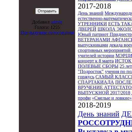
2017-2018
День знаний
Международн
естественно-математическ
Добавил
admin
УТРЕННИКИ
ЕСТЬ ТАК
Голоса: 1255
ДВЕРЕЙ
ШКОЛА ЭКОЛО
Предыдущие голосования
Юный патриот Приднестр
ВЕТЕРАНАМИ АФГАНС
выпускниками
декада во
спортивных мероприятий 
учителей истории
МЭРЦ
концерт к 8 марта
ИСТОК 
ПОЛЕВЫЕ СБОРЫ
25 ле
"Подросток"
учения по п
горжусь
САМЫЙ КЛАСС
СПАРТАКИАДА
ПОСЛЕ
ВРУЧЕНИЕ АТТЕСТАТОВ
ВЫПУСКНОЙ 2017/2018
профи
«Смелые и ловкие»
2018-2019
День знаний
ДЕ
РОССОТРУДН
Выставка в му