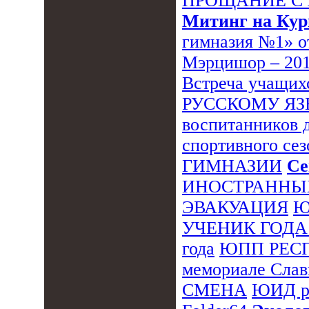
ПРОЩАНИЕ С 
Митинг на Кур
гимназия №1» о
Мэрцишор – 20
Встреча учащих
РУССКОМУ Я
воспитанников 
спортивного сез
ГИМНАЗИИ
Се
ИНОСТРАННЫ
ЭВАКУАЦИЯ
Ю
УЧЕНИК ГОДА
года
ЮПП РЕС
мемориале Сла
СМЕНА
ЮИД р