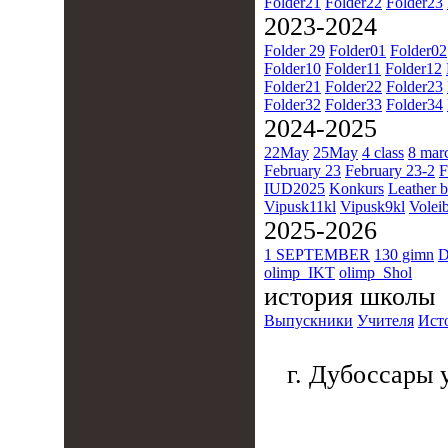
Folder21
Folder22
Folder23
2023-2024
Folder 29
Folder01
Folder02
Folder10
Folder11
Folder12
Folder21
Folder22
Folder23
Folder32
Folder33
Folder34
2024-2025
22May
25May
4 class
8 mar
February 23
February 23-2
F
IUD2025
Konkurs
Leather b
Vipusk11kl
Vipusk9kl
Voleib
2025-2026
1 SEPTEMBER
130 gimn
D
olimp_IKT
olimp_Shol
история школы
Выпускники
Учителя
Ист
г. Дубоссары у