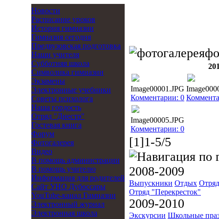
Новости
Расписание уроков
История гимназии
Гимназия сегодня
Предвузовская подготовка
фо
Наши учителя
Субботняя школа
20
Символика гимназии
Экзамены
Image00001.JPG
Image000
Электронные учебники
Комментарии: 0
Коммента
Советы психолога
Наша гордость
Отряд "Днестр"
Image00005.JPG
Гостевая книга
Комментарии: 0
Форум
[1]1-5/5
Фотогалерея
Видео
В помощь администрации
2008-2009
В помощь учителю
Информация для родителей
Выпускники
Отдых
Отряд
Cайт УНО Дубоссары
Отряд "Перекресток"
YouTube-канал Гимназии
2009-2010
Электронный журнал
Электронная школа
Экскурсии
Школьные пра