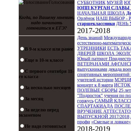
Голосование
СУББОТНИК
МУЗЕЙ
Ю
ЮПП
КУРГАН СЛАВЫ
НАЧАЛЬНАЯ ШКОЛА
Д
Когда, по Вашему мнению,
Орлёнок
НАШ ВЫБОР - 
надо начинать
старшеклассники
ДЕНЬ 
готовиться к ЕГЭ?
2017-2018
День знаний
Международн
естественно-математическ
УТРЕННИКИ
ЕСТЬ ТАК
В 9-м классе или ранее
ДВЕРЕЙ
ШКОЛА ЭКОЛО
Юный патриот Приднестр
Еще в 10-м классе
ВЕТЕРАНАМИ АФГАНС
выпускниками
декада во
С первого сентября 11-
спортивных мероприятий 
го класса
учителей истории
МЭРЦ
концерт к 8 марта
ИСТОК 
За несколько месяцев
ПОЛЕВЫЕ СБОРЫ
25 ле
"Подросток"
учения по п
За месяц
горжусь
САМЫЙ КЛАСС
СПАРТАКИАДА
ПОСЛЕ
За неделю перед
ВРУЧЕНИЕ АТТЕСТАТОВ
экзаменом
ВЫПУСКНОЙ 2017/2018
профи
«Смелые и ловкие»
Не надо готовиться
2018-2019