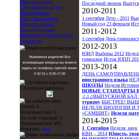
Приднестровья
Последний звонок
Выпуск
Сайт Министерства
2010-2011
Просвещения
1 сентября
Лето - 2011
Вып
Сайт "Волонтёры
Новый год
23 февраля
Ист
Приднестровья"
2011-2012
Конкурс премия
Президента для молодых
1 сентября
День гимназис
педагогов
2012-2013
Объявления
ЮИД
Выборы 2012
Недел
Уважаемые родители! Все
гимназии
Исток
ЮПП 201
возникающие вопросы вы можете
2013-2014
задать по телефону горячей линии:
ДЕНЬ САМОУПРАВЛЕН
3-42-51 с 8.00-17.00
иностранного языка
НЕД
ШКОЛЫ
Неделя Истори
Случайная картинка
НОВЫЕ СТАНДАРТЫ 
♫♫♫ВЫПУСКНОЙ БАЛ 
Он-лайн
туризму
БЫСТРЕЕ! ВЫШ
Гостей: 6
НЕДЕЛЯ БИОЛОГИИ И
Пользователей: 0
«САМШИТ»
Неделя мат
На этой странице: 1
2014-2015
Пользователей: 465,
1_Сентября
Неделя_наук
Новичок:
oleg
КВН – 2014
Юность, твор
Добро