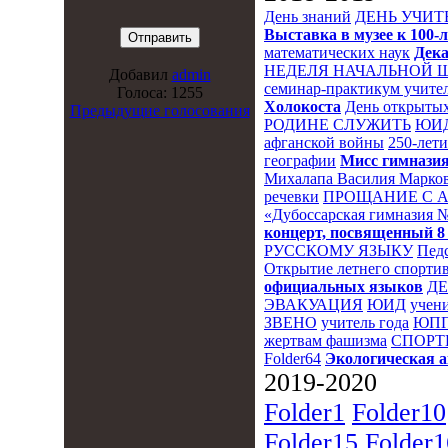
День знаний
ДЕНЬ УЧИТ
Выставка в музее к 10
математических наук
Дека
НЕДЕЛЯ НАЧАЛЬНОЙ 
Добавил
admin
семинар-практикум учител
Голоса: 1255
Холокоста
День открытых
Предыдущие голосования
РОДИНЕ СЛУЖИТЬ
ЮИ
афганской войны
250-лет
географии
Мисс гимназия
Михалапа Василия Марков
речевки
ПРОЩАНИЕ С 
«Дубоссарская гимназия 
концерт, посвященный 8
РУССКОМУ ЯЗЫКУ
Пед
Открытие летнего спортив
официальных языков
Д
ЭВАКУАЦИЯ
ЮИД
учени
ЗВЕНО
учитель года
ЮПП
жертвам фашизма
СПОРТ
Folder64
Экологическая 
2019-2020
Folder1
Folder10
Folder15
Folder1