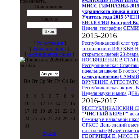
РАЗНОЦВЕТНАЯ ШКО
пожаловать,
МИСС ГИМНАЗИИ-201
Пользователь:
украинского языка и ли
Учитель года 2015
УЧЕН
Пароль:
БИОЛОГИИ
Быстрее! Вы
Неделя_географии
СЕМИ
2015-2016
Республиканский слет ту
[
Регистрация
]
технологии и ИЗО
КВН
Н
[
Забыли пароль?
]
открытых дверей
23 февра
[
Активировать снова
]
ПОСВЯЩЕНИЕ В СТА
Новости
Республиканская Спартак
за 2026
начальная школа
В гостях 
самоуправления
САМЫЙ
Пн
Вт
Ср
Чт
Пт
Сб
Вс
ВРУЧЕНИЕ АТТЕСТАТО
Республиканская акция "
1
2
Неделя науки и мира
ДЕК
3
4
5
6
7
8
9
2016-2017
10
11
12
13
14
15
16
РЕСПУБЛИКАНСКИЙ 
17
18
19
20
21
22
23
"ЧИСТЫЙ БЕРЕГ"
дека
24
25
26
27
28
29
30
Семинар в начальной шко
ОРКСЭ
День знаний
выст
31
по стрельбе
Музей гимназ
Архив
ГЕОГРИЦЫ Е.
МИСС Г