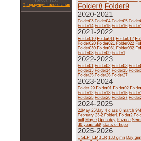
Голоса: 1255
Folder8
Folder9
Предыдущие голосования
2020-2021
Folder03
Folder04
Folder05
Folder
Folder14
Folder15
Folder16
Folder
2021-2022
Folder010
Folder011
Folder012
Fol
Folder020
Folder021
Folder022
Fo
Folder030
Folder031
Folder032
Fo
Folder08
Folder09
Folder1
2022-2023
Folder01
Folder02
Folder03
Folder
Folder13
Folder14
Folder15
Folder
Folder25
Folder26
Folder27
2023-2024
Folder 29
Folder01
Folder02
Folde
Folder12
Folder13
Folder15
Folder
Folder25
Folder26
Folder27
Folder
2024-2025
22May
25May
4 class
8 march
9M
February 23-2
Folder1
Folder2
Fol
ball
May 9
Open day
Raznoe
Semi
30 years old!
starts of hope
2025-2026
1 SEPTEMBER
130 gimn
Day gi