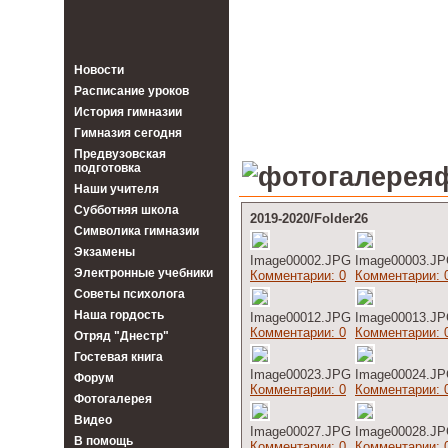
Дуб
Новости
Расписание уроков
История гимназии
Гимназия сегодня
Предвузовская
подготовка
Наши учителя
Субботняя школа
2019-2020/Folder26
Символика гимназии
Экзамены
Image00002.JPG
Image00003.J
Электронные учебники
Комментарии: 0
Комментарии: 
Советы психолога
Наша гордость
Image00012.JPG
Image00013.J
Комментарии: 0
Комментарии: 
Отряд "Днестр"
Гостевая книга
Image00023.JPG
Image00024.J
Форум
Комментарии: 0
Комментарии: 
Фотогалерея
Видео
Image00027.JPG
Image00028.J
В помощь
Комментарии: 0
Комментарии: 