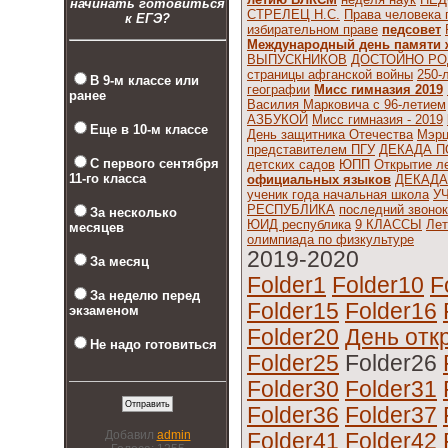
начинать готовиться
СТРЕЛЕЦ Н.С.
Права человека
к ЕГЭ?
избирательном праве
педсовет
Международный день памяти 
ВЫПУСКНИКОВ
ДОСТОЙНО РО
страницы афганской войны
250-
В 9-м классе или
географии
Мисс гимназия 2019
ранее
Василия Марковича с 96-летием
АЗБУКОЙ
Мисс гимназия - 2019
Еще в 10-м классе
День защитника Отечества
Мэрц
представителем ПГУ
ДЕКАДА П
С первого сентября
детских садов
ЮПП
Открытие ле
11-го класса
официальных языков
ДЕКАДА
ученик года начальная школа
У
РЕСПУБЛИКА
последний звонок
За несколько
ЮИД республика
9 КЛАССЫ
Лет
месяцев
олимпиада по физкультуре
2019-2020
За месяц
Folder1
Folder10
F
За неделю перед
Folder15
Folder16
экзаменом
Folder20
День отк
Не надо готовиться
Folder25
Folder26
Folder30
Folder31
Folder36
Folder37
Добавил
admin
Folder41
Folder42