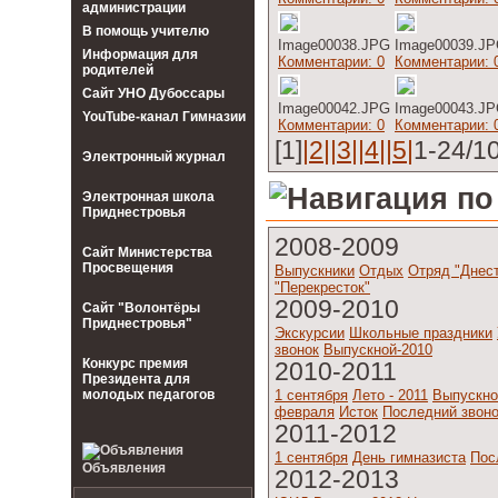
администрации
В помощь учителю
Image00038.JPG
Image00039.J
Информация для
Комментарии: 0
Комментарии: 
родителей
Cайт УНО Дубоссары
Image00042.JPG
Image00043.J
YouTube-канал Гимназии
Комментарии: 0
Комментарии: 
[1]
|2|
|3|
|4|
|5|
1-24/1
Электронный журнал
Электронная школа
Приднестровья
2008-2009
Сайт Министерства
Просвещения
Выпускники
Отдых
Отряд "Днес
"Перекресток"
2009-2010
Сайт "Волонтёры
Приднестровья"
Экскурсии
Школьные праздники
звонок
Выпускной-2010
Конкурс премия
2010-2011
Президента для
молодых педагогов
1 сентября
Лето - 2011
Выпускно
февраля
Исток
Последний звон
2011-2012
1 сентября
День гимназиста
Пос
Объявления
2012-2013