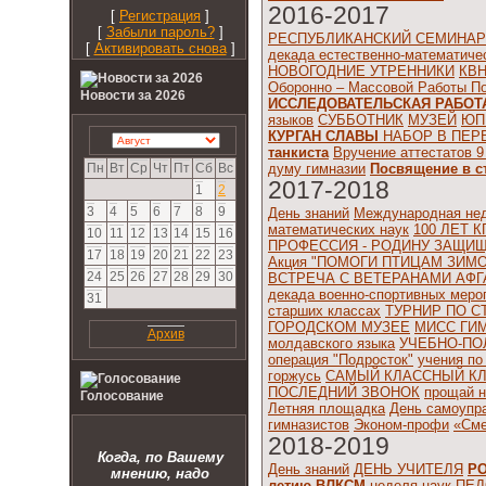
2016-2017
[
Регистрация
]
[
Забыли пароль?
]
РЕСПУБЛИКАНСКИЙ СЕМИНАР
[
Активировать снова
]
декада естественно-математиче
НОВОГОДНИЕ УТРЕННИКИ
КВ
Оборонно – Массовой Работы
По
Новости за 2026
ИССЛЕДОВАТЕЛЬСКАЯ РАБОТ
языков
СУББОТНИК
МУЗЕЙ
ЮП
КУРГАН СЛАВЫ
НАБОР В ПЕР
танкиста
Вручение аттестатов 9
думу гимназии
Посвящение в с
Пн
Вт
Ср
Чт
Пт
Сб
Вс
2017-2018
1
2
3
4
5
6
7
8
9
День знаний
Международная нед
математических наук
100 ЛЕТ К
10
11
12
13
14
15
16
ПРОФЕССИЯ - РОДИНУ ЗАЩИ
17
18
19
20
21
22
23
Акция "ПОМОГИ ПТИЦАМ ЗИМО
24
25
26
27
28
29
30
ВСТРЕЧА С ВЕТЕРАНАМИ АФ
декада военно-спортивных меро
31
старших классах
ТУРНИР ПО С
ГОРОДСКОМ МУЗЕЕ
МИСС ГИ
Архив
молдавского языка
УЧЕБНО-П
операция "Подросток"
учения по
горжусь
САМЫЙ КЛАССНЫЙ К
ПОСЛЕДНИЙ ЗВОНОК
прощай н
Голосование
Летняя площадка
День самоупр
гимназистов
Эконом-профи
«Сме
2018-2019
Когда, по Вашему
День знаний
ДЕНЬ УЧИТЕЛЯ
Р
мнению, надо
летию ВЛКСМ
неделя наук
ПЕД