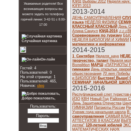
ЮИД
Выборы 2012
Неделя наук
Уважаемые родители! Все
ЮПП 2013
возникающие вопросы вы
2013-2014
можете задать по телефону
ДЕНЬ САМОУПРАВЛЕНИЯ
СЛУ
горячей линии: 3-42-51 с 8.00-
языка
НЕДЕЛЯ ФИЗИКИ
СЕМИ
17.00
КЛАССНЫЙ КЛАССНЫЙ
День О
Алина Сандул
ЮИД-2014
♫♫♫В
Соревнование по туризму
БЫС
НЕДЕЛЯ БИОЛОГИИ И ХИМИИ
Случайная картинка
математики и информатики
2014-2015
1_Сентября
Неделя_наук
НЕДЕ
Он-лайн
творчество, талант
Неделя мол
Волейбол
МАРШ
«ПАТРИОТЫ 
Гостей: 4
гимназии
День открытых двере
Пользователей: 0
обществознания
70 лет Победы
На этой странице: 1
и БИОЛОГИИ
Быстрее! Выше! 
Пользователей: 465,
СЕМИНАР_НАЧАЛЬНОЙ_ШКО
Новичок:
oleg
2015-2016
Республиканский слет туристов
Добро пожаловать,
ИЗО
КВН
Новый Год
Районная С
День Защитника Отечества
Цент
Пользователь:
ГИМНАЗИИ
Патриоты России
Ре
Ученик года начальная школа
В 
Пароль:
самоуправления
САМЫЙ КЛА
АТТЕСТАТОВ 9 КЛАССАМ
ВЫП
детям"
120-летний юбилей
ЭКС
МАТЕМАТИЧЕСКИХ НАУК