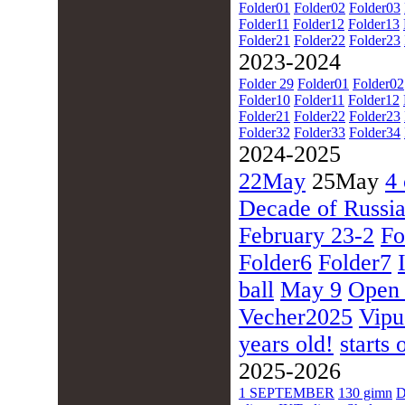
Folder01
Folder02
Folder03
Folder11
Folder12
Folder13
Folder21
Folder22
Folder23
2023-2024
Folder 29
Folder01
Folder02
Folder10
Folder11
Folder12
Folder21
Folder22
Folder23
Folder32
Folder33
Folder34
2024-2025
22May
25May
4 
Decade of Russia
February 23-2
Fo
Folder6
Folder7
ball
May 9
Open
Vecher2025
Vipu
years old!
starts 
2025-2026
1 SEPTEMBER
130 gimn
D