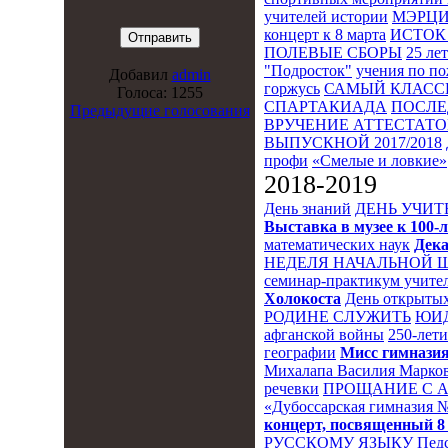
учителей истории
МЭРЦ
концерт к 8 марта
ИСТОК 
ПОЛЕВЫЕ СБОРЫ
25 ле
"Подросток"
учения по п
Добавил
admin
горжусь
САМЫЙ КЛАСС
Голоса: 1255
СПАРТАКИАДА
ПОСЛЕ
Предыдущие голосования
ВРУЧЕНИЕ АТТЕСТАТОВ
ВЫПУСКНОЙ 2017/2018
профи
«Смелые и ловкие»
2018-2019
День знаний
ДЕНЬ УЧИТ
Выставка в музее к 10
математических наук
Дека
НЕДЕЛЯ НАЧАЛЬНОЙ 
семинар-практикум учител
Холокоста
День открытых
РОДИНЕ СЛУЖИТЬ
ЮИ
афганской войны
250-лет
географии
Мисс гимназия
Михалапа Василия Марков
речевки
ПРОЩАНИЕ С 
«Дубоссарская гимназия 
концерт, посвященный 8
РУССКОМУ ЯЗЫКУ
Пед