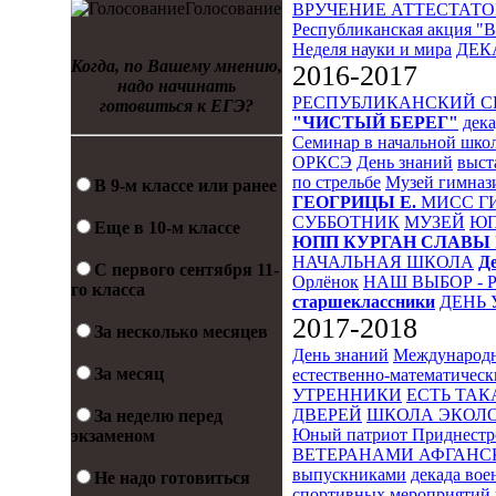
Голосование
ВРУЧЕНИЕ АТТЕСТАТО
Республиканская акция "
Неделя науки и мира
ДЕК
Когда, по Вашему мнению,
2016-2017
надо начинать
РЕСПУБЛИКАНСКИЙ 
готовиться к ЕГЭ?
"ЧИСТЫЙ БЕРЕГ"
дека
Семинар в начальной шко
ОРКСЭ
День знаний
выст
по стрельбе
Музей гимназ
В 9-м классе или ранее
ГЕОГРИЦЫ Е.
МИСС Г
СУББОТНИК
МУЗЕЙ
Ю
Еще в 10-м классе
ЮПП
КУРГАН СЛАВЫ
НАЧАЛЬНАЯ ШКОЛА
Д
С первого сентября 11-
Орлёнок
НАШ ВЫБОР - 
го класса
старшеклассники
ДЕНЬ 
2017-2018
За несколько месяцев
День знаний
Международн
За месяц
естественно-математическ
УТРЕННИКИ
ЕСТЬ ТАК
ДВЕРЕЙ
ШКОЛА ЭКОЛО
За неделю перед
Юный патриот Приднестр
экзаменом
ВЕТЕРАНАМИ АФГАНС
выпускниками
декада во
Не надо готовиться
спортивных мероприятий 