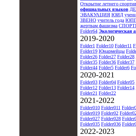
Открытие летнего спортив
официальных языков
Д
ЭВАКУАЦИЯ
ЮИД
учени
ЗВЕНО
учитель года
ЮПП
жертвам фашизма
СПОРТ
Folder64
Экологическая 
2019-2020
Folder1
Folder10
Folder11
F
Folder19
Юнармейцы
Fold
Folder26
Folder27
Folder28
Folder35
Folder36
Folder37
Folder44
Folder5
Folder6
Fo
2020-2021
Folder03
Folder04
Folder05
Folder12
Folder13
Folder14
Folder21
Folder22
2021-2022
Folder010
Folder011
Folder
Folder019
Folder02
Folder0
Folder027
Folder028
Folder
Folder035
Folder036
Folder
2022-2023