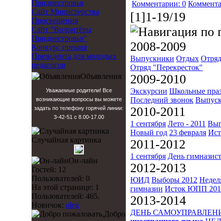
Приднестровья
Комментарии: 0
Коммента
Сайт Министерства
[1]1-19/19
Просвещения
Сайт "Волонтёры
Приднестровья"
2008-2009
Конкурс премия
Президента для молодых
Выпускники
Отдых
Отряд
педагогов
Отряд "Перекресток"
Объявления
2009-2010
Экскурсии
Школьные пра
Уважаемые родители! Все
Последний звонок
Выпуск
возникающие вопросы вы можете
2010-2011
задать по телефону горячей линии:
3-42-51 с 8.00-17.00
1 сентября
Лето - 2011
Вып
Новый год
23 февраля
Ист
Случайная картинка
2011-2012
1 сентября
День гимназис
Он-лайн
2012-2013
Гостей: 12
Пользователей: 0
ЮИД
Выборы 2012
Недел
На этой странице: 1
гимназии
Исток
ЮПП 201
Пользователей: 465,
2013-2014
Новичок:
oleg
ДЕНЬ САМОУПРАВЛЕН
Добро