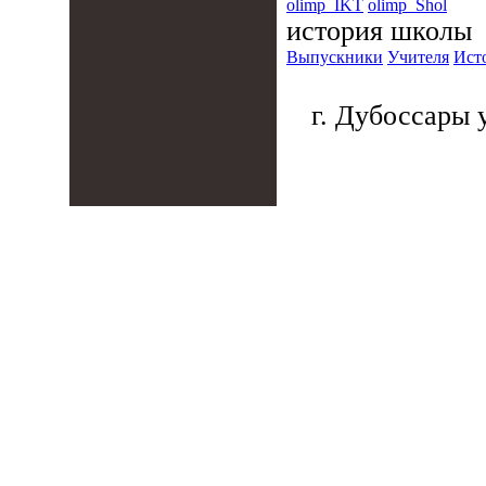
olimp_IKT
olimp_Shol
история школы
Выпускники
Учителя
Ист
г. Дубоссары у