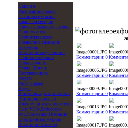
Новости
Расписание уроков
История гимназии
Гимназия сегодня
Предвузовская подготовка
фо
Наши учителя
Субботняя школа
2
Символика гимназии
Экзамены
Image00001.JPG
Image000
Электронные учебники
Комментарии: 0
Коммента
Советы психолога
Наша гордость
Отряд "Днестр"
Image00005.JPG
Image000
Гостевая книга
Комментарии: 0
Коммента
Форум
Фотогалерея
Видео
Image00009.JPG
Image000
В помощь администрации
Комментарии: 0
Коммента
В помощь учителю
Информация для родителей
Image00013.JPG
Image000
Cайт УНО Дубоссары
Комментарии: 0
Коммента
YouTube-канал Гимназии
Электронный журнал
Электронная школа
Image00017.JPG
Image000