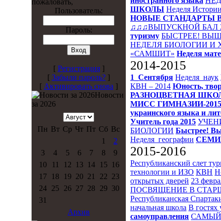
иностранного языка
НЕД
пожаловать,
ШКОЛЫ
Неделя Истори
Пользователь:
НОВЫЕ СТАНДАРТЫ 
♫♫♫ВЫПУСКНОЙ БАЛ 
Пароль:
туризму
БЫСТРЕЕ! ВЫШ
НЕДЕЛЯ БИОЛОГИИ И
«САМШИТ»
Неделя мат
2014-2015
[
Регистрация
]
1_Сентября
Неделя_наук
[
Забыли пароль?
]
КВН – 2014
Юность, твор
[
Активировать снова
]
РАЗНОЦВЕТНАЯ ШКО
Новости
МИСС ГИМНАЗИИ-201
за 2026
украинского языка и ли
Учитель года 2015
УЧЕН
Пн
Вт
Ср
Чт
Пт
Сб
Вс
БИОЛОГИИ
Быстрее! Вы
Неделя_географии
СЕМИ
1
2
2015-2016
3
4
5
6
7
8
9
Республиканский слет ту
10
11
12
13
14
15
16
технологии и ИЗО
КВН
Н
17
18
19
20
21
22
23
открытых дверей
23 февра
24
25
26
27
28
29
30
ПОСВЯЩЕНИЕ В СТА
Республиканская Спартак
31
начальная школа
В гостях 
Архив
самоуправления
САМЫЙ