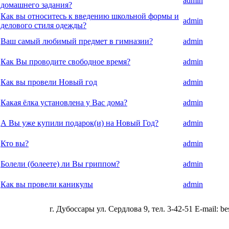
admin
домашнего задания?
Как вы относитесь к введению школьной формы и
admin
делового стиля одежды?
Ваш самый любимый предмет в гимназии?
admin
Как Вы проводите свободное время?
admin
Как вы провели Новый год
admin
Какая ёлка установлена у Вас дома?
admin
А Вы уже купили подарок(и) на Новый Год?
admin
Кто вы?
admin
Болели (болеете) ли Вы гриппом?
admin
Как вы провели каникулы
admin
г. Дубоссары ул. Сердлова 9, тел. 3-42-51 E-mail: bes