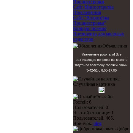
Приднестровья
Сайт Министерства
Просвещения
Сайт "Волонтёры
Приднестровья"
Конкурс премия
Президента для молодых
педагогов
Объявления
Уважаемые родители! Все
возникающие вопросы вы можете
задать по телефону горячей линии:
3-42-51 с 8.00-17.00
Случайная картинка
Он-лайн
Гостей: 6
Пользователей: 0
На этой странице: 1
Пользователей: 465,
Новичок:
oleg
Добро