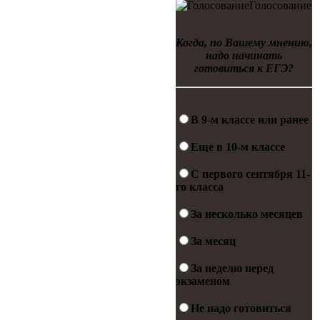
Голосование
Когда, по Вашему мнению,
надо начинать
готовиться к ЕГЭ?
В 9-м классе или ранее
Еще в 10-м классе
С первого сентября 11-
го класса
За несколько месяцев
За месяц
За неделю перед
экзаменом
Не надо готовиться