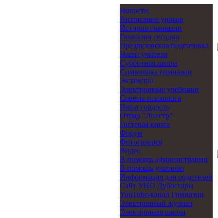
Новости
Расписание уроков
История гимназии
Гимназия сегодня
Предвузовская подготовка
Наши учителя
Субботняя школа
Символика гимназии
Экзамены
Электронные учебники
Советы психолога
Наша гордость
Отряд "Днестр"
Гостевая книга
Форум
Фотогалерея
Видео
В помощь администрации
В помощь учителю
Информация для родителей
Cайт УНО Дубоссары
YouTube-канал Гимназии
Электронный журнал
Электронная школа