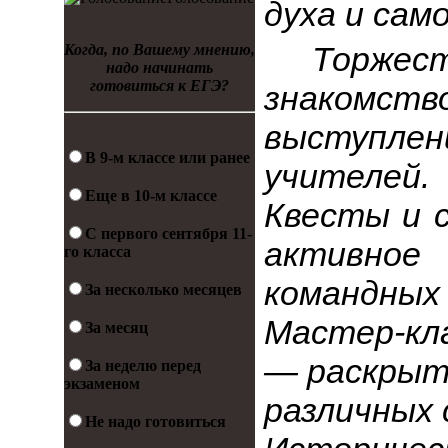
духа и сам
Торже
Когда, по Вашему мнению,
надо начинать
готовиться к ЕГЭ?
знакомс
выступле
В 9-м классе или ранее
учителей.
Еще в 10-м классе
Квесты и 
С первого сентября 11-
активно
го класса
командных 
За несколько месяцев
Мастер-кл
За месяц
— раскрыт
За неделю перед
экзаменом
различных 
Не надо готовиться