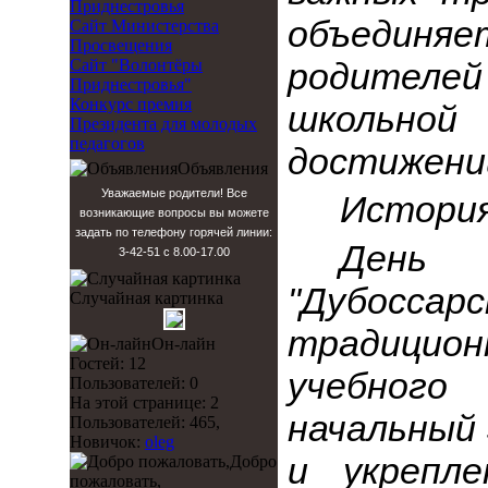
Приднестровья
объединя
Сайт Министерства
Просвещения
Сайт "Волонтёры
родителей
Приднестровья"
Конкурс премия
школьной
Президента для молодых
педагогов
достижени
Объявления
Уважаемые родители! Все
История
возникающие вопросы вы можете
задать по телефону горячей линии:
День
3-42-51 с 8.00-17.00
"Дубосс
Случайная картинка
традицио
Он-лайн
Гостей: 12
учебного
Пользователей: 0
На этой странице: 2
начальный 
Пользователей: 465,
Новичок:
oleg
и укрепле
Добро
пожаловать,