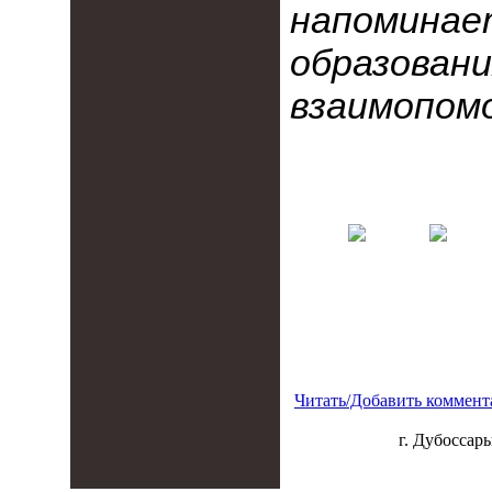
напоминае
образова
взаимопомо
Читать/Добавить коммент
г. Дубоссары