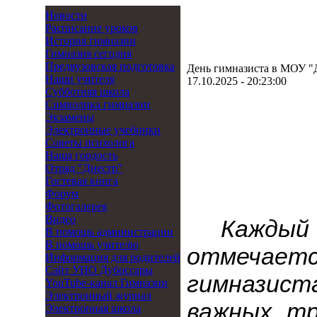
Новости
Расписание уроков
История гимназии
Гимназия сегодня
Предвузовская подготовка
День гимназиста в МОУ "
Наши учителя
17.10.2025 - 20:23:00
Субботняя школа
Символика гимназии
Экзамены
Электронные учебники
Советы психолога
Наша гордость
Отряд "Днестр"
Гостевая книга
Форум
Фотогалерея
Видео
Каждый
В помощь администрации
В помощь учителю
отмечаетс
Информация для родителей
Cайт УНО Дубоссары
гимназист
YouTube-канал Гимназии
Электронный журнал
важных тр
Электронная школа