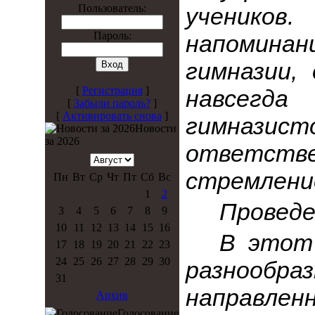
Пользователь:
учеников
Пароль:
напомина
гимназии,
[
Регистрация
]
навсегд
[
Забыли пароль?
]
[
Активировать снова
]
гимназ
Новости
за 2026
ответст
стремление
Пн
Вт
Ср
Чт
Пт
Сб
Вс
1
2
Проведе
3
4
5
6
7
8
9
10
11
12
13
14
15
16
В этот
17
18
19
20
21
22
23
24
25
26
27
28
29
30
разнооб
31
направлен
Архив
Голосование