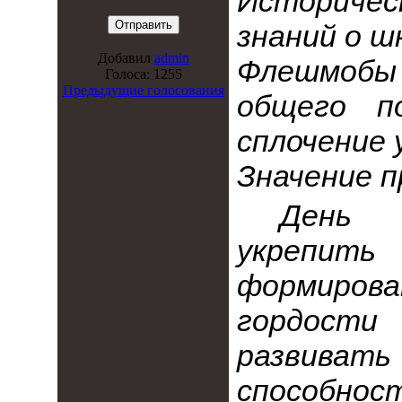
Историчес
знаний о ш
Добавил
admin
Флешмобы 
Голоса: 1255
Предыдущие голосования
общего п
сплочение 
Значение п
День 
укрепит
формирова
гордост
развива
способно