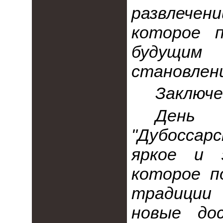
развлечен
которое п
будущи
становлен
Заключе
День
"Дубоссар
яркое и 
которое п
традиции
новые до