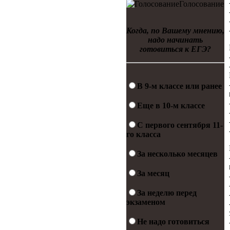
Голосование
Когда, по Вашему мнению,
надо начинать
готовиться к ЕГЭ?
В 9-м классе или ранее
Еще в 10-м классе
С первого сентября 11-
го класса
За несколько месяцев
За месяц
За неделю перед
экзаменом
Не надо готовиться