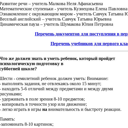
Развитие речи – учитель Малкова Неля Афанасьевна
Математические ступеньки - учитель Кузнецова Елена Павловна
Ознакомление с окружающим миром - учитель Савчук Татьяна 
Веселый английский – учитель Савчук Татьяна Юрьевна
Динамическая пауза – учитель Шумакова Юлия Петровна
Перечень документов для поступления в пе
Перечень учебников для первого кла
Что же должен знать и уметь ребенок, который пройдет
психологическую подготовку в
субботней школе?
Шести - семилетний ребенок должен уметь: Внимание:
- выполнять задания, не отвлекаясь около 15 минут;
- находить 5-6 отличий между предметами и между двумя
рисунками;
- удерживать в поле зрения 8-10 предметов;
- копировать в точности узор или движение;
- легко играть в игры
на
внимательность и быстроту реакции.
Память:
-запоминать 8-10 картинок;