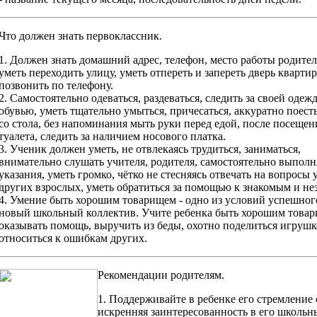
Что должен знать первоклассник.
1. Должен знать домашний адрес, телефон, место работы родител
уметь переходить улицу, уметь отпереть и запереть дверь квартир
позвонить по телефону.
2. Самостоятельно одеваться, раздеваться, следить за своей одеж
обувью, уметь тщательно умыться, причесаться, аккуратно поесть
со стола, без напоминания мыть руки перед едой, после посещен
туалета, следить за наличием носового платка.
3. Ученик должен уметь, не отвлекаясь трудиться, заниматься,
внимательно слушать учителя, родителя, самостоятельно выполн
указания, уметь громко, чётко не стесняясь отвечать на вопросы 
других взрослых, уметь обратиться за помощью к знакомым и н
4. Умение быть хорошим товарищем - одно из условий успешног
новый школьный коллектив. Учите ребенка быть хорошим товари
оказывать помощь, выручить из беды, охотно поделиться игрушк
относиться к ошибкам других.
Рекомендации родителям.
1. Поддерживайте в ребенке его стремление
искренняя заинтересованность в его школьны