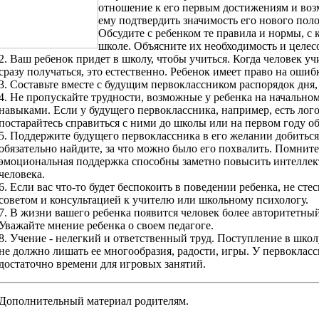
отношение к его первым достижениям и во
ему подтвердить значимость его нового пол
Обсудите с ребенком те правила и нормы, с 
школе. Объясните их необходимость и целес
2. Ваш ребенок придет в школу, чтобы учиться. Когда человек учи
сразу получаться, это естественно. Ребенок имеет право на ошибк
3. Составьте вместе с будущим первоклассником распорядок дня,
4. Не пропускайте трудности, возможные у ребенка на начально
навыками. Если у будущего первоклассника, например, есть лог
постарайтесь справиться с ними до школы или на первом году о
5. Поддержите будущего первоклассника в его желании добиться
обязательно найдите, за что можно было его похвалить. Помните
эмоциональная поддержка способны заметно повысить интелле
человека.
6. Если вас что-то будет беспокоить в поведении ребенка, не сте
советом и консультацией к учителю или школьному психологу.
7. В жизни вашего ребенка появится человек более авторитетный,
Уважайте мнение ребенка о своем педагоге.
8. Учение - нелегкий и ответственный труд. Поступление в школ
не должно лишать ее многообразия, радости, игры. У первоклас
достаточно времени для игровых занятий.
Дополнительный материал родителям.