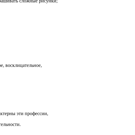
крашивать сложные рисунки;
е, восклицательное,
актерны эти профессии,
тельности.