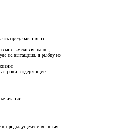
влять предложения из
з меха -меховая шапка;
руда не вытащишь и рыбку из
 жизни;
ть строки, содержащие
 вычитание;
цу к предыдущему и вычитая