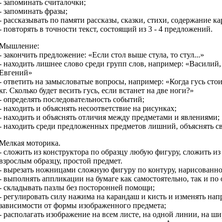
- запоминать считалочки;
- запоминать фразы;
- рассказывать по памяти рассказы, сказки, стихи, содержание ка
- повторять в точности текст, состоящий из 3 - 4 предложений.
Мышление:
- закончить предложение: «Если стол выше стула, то стул...»
- находить лишнее слово среди групп слов, например: «Василий,
Евгений»
- ответить на замысловатые вопросы, например: «Когда гусь стои
кг. Сколько будет весить гусь, если встанет на две ноги?»
- определять последовательность событий;
- находить и объяснять несоответствие на рисунках;
- находить и объяснять отличия между предметами и явлениями;
- находить среди предложенных предметов лишний, объяснять с
Мелкая моторика.
- сложить из конструктора по образцу любую фигуру, сложить и
взрослым образцу, простой предмет.
- вырезать ножницами сложную фигуру по контуру, нарисованно
- выполнять аппликации на бумаге как самостоятельно, так и по 
- складывать пазлы без посторонней помощи;
- регулировать силу нажима на карандаш и кисть и изменять на
зависимости от формы изображенного предмета;
- располагать изображение на всем листе, на одной линии, на ши