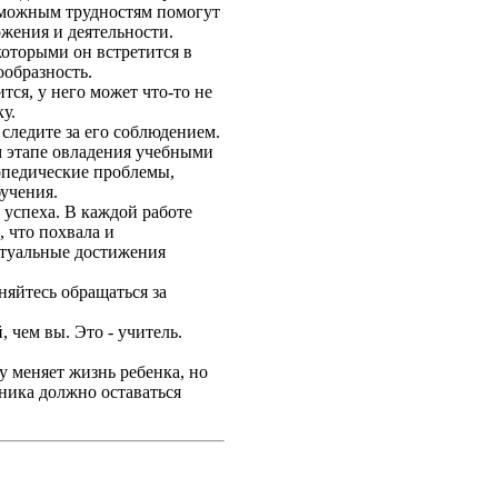
зможным трудностям помогут
ожения и деятельности.
которыми он встретится в
ообразность.
тся, у него может что-то не
у.
 следите за его соблюдением.
м этапе овладения учебными
опедические проблемы,
бучения.
 успеха. В каждой работе
, что похвала и
ктуальные достижения
сняйтесь обращаться за
 чем вы. Это - учитель.
у меняет жизнь ребенка, но
сника должно оставаться