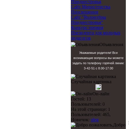
Приднестровья
Сайт Министерства
Просвещения
Сайт "Волонтёры
Приднестровья"
Конкурс премия
Президента для молодых
педагогов
Объявления
Уважаемые родители! Все
возникающие вопросы вы можете
задать по телефону горячей линии:
3-42-51 с 8.00-17.00
Случайная картинка
Он-лайн
Гостей: 13
Пользователей: 0
На этой странице: 1
Пользователей: 465,
Новичок:
oleg
Добро