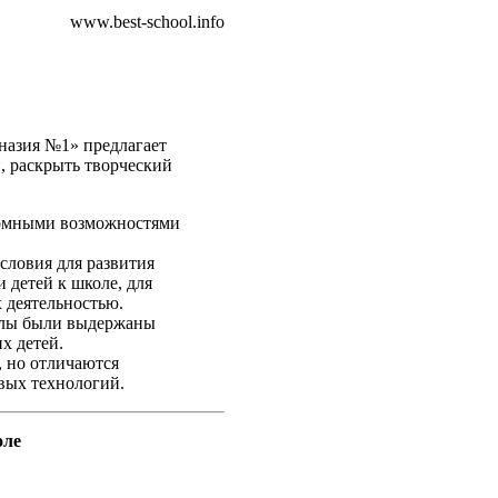
www.best-school.info
назия №1» предлагает
, раскрыть творческий
ромными возможностями
словия для развития
 детей к школе, для
 деятельностью.
олы были выдержаны
х детей.
, но отличаются
вых технологий.
оле