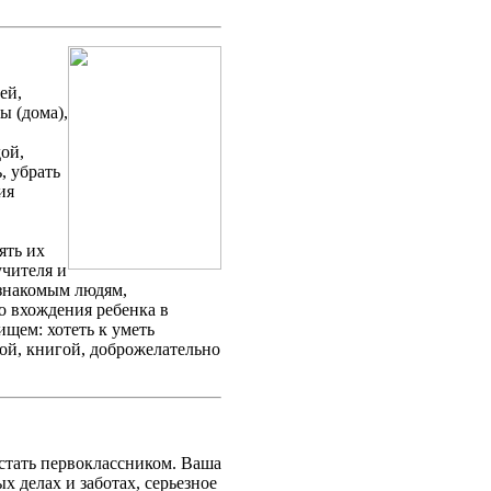
ей,
ы (дома),
дой,
, убрать
ия
ять их
учителя и
езнакомым людям,
о вхождения ребенка в
щем: хотеть к уметь
ой, книгой, доброжелательно
 стать первоклассником. Ваша
х делах и заботах, серьезное