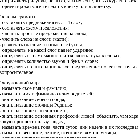
- штриховать рисунки, не выходя за их контуры. Аккуратно рас
- ориентироваться в тетради в клетку или в линейку.
Основы грамоты
- составлять предложения из 3 - 4 слов;
- составлять схему предложения;
- членить простые предложения на слова;
- членить слова на слоги (части);
- различать гласные и согласные буквы;
- определять, на какой слог падает ударение;
- определять на слух мягкость и твердость звука в словах;
- определять количество звуков и букв в слове;
- определять по интонации какое предложение: повествовательно
вопросительное.
Окружающий мир:
- называть свое имя и фамилию;
- называть имя и фамилию своих родителей;
- знать название своего города;
- знать название столицы Родины;
- знать название нашей планеты;
- знать название основных профессий людей, объяснять, чем хар
какую приносят пользу людям;
- называть времена года, части суток, дни недели в их последова
- называть весенние, летние, осенние и зимние месяцы;