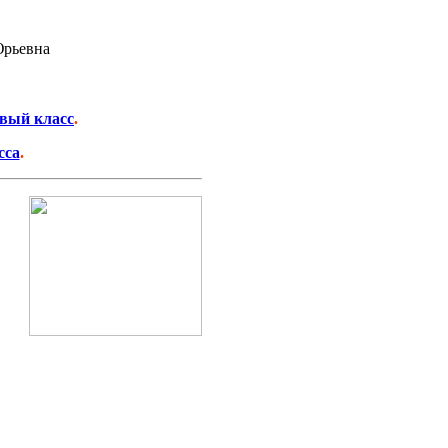
Юрьевна
рвый класс
.
сса
.