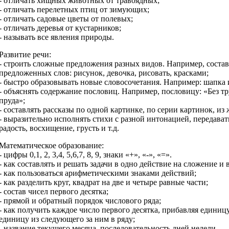
- отличать хищных животных от травоядных;
- отличать перелетных птиц от зимующих;
- отличать садовые цветы от полевых;
- отличать деревья от кустарников;
- называть все явления природы.
Развитие речи:
- строить сложные предложения разных видов. Например, соста
предложенных слов: рисунок, девочка, рисовать, красками;
- быстро образовывать новые словосочетания. Например: шапка и
- объяснять содержание пословиц. Например, пословицу: «Без т
пруда»;
- составлять рассказы по одной картинке, по серии картинок, из
- выразительно исполнять стихи с разной интонацией, передава
радость, восхищение, грусть и т.д.
Математическое образование:
- цифры 0,1, 2, 3,4, 5,6,7, 8, 9, знаки «+», «-», «=».
- как составлять и решать задачи в одно действие на сложение и
- как пользоваться арифметическими знаками действий;
- как разделить круг, квадрат на две и четыре равные части;
- состав чисел первого десятка;
- прямой и обратный порядок числового ряда;
- как получить каждое число первого десятка, прибавляя едини
единицу из следующего за ним в ряду;
- название текущего месяца, последовательность дней недели.