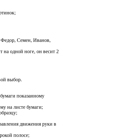
ртинок;
 Федор, Семен, Иванов,
т на одной ноге, он весит 2
вой выбор.
з бумаги показанному
му на листе бумаги;
образцу;
правления движения руки в
рокой полосе;