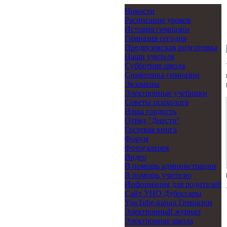
Новости
Расписание уроков
История гимназии
Гимназия сегодня
Предвузовская подготовка
Наши учителя
Субботняя школа
Символика гимназии
Экзамены
Электронные учебники
Советы психолога
Наша гордость
Отряд "Днестр"
Гостевая книга
Форум
Фотогалерея
Видео
В помощь администрации
В помощь учителю
Информация для родителей
Cайт УНО Дубоссары
YouTube-канал Гимназии
Электронный журнал
Электронная школа