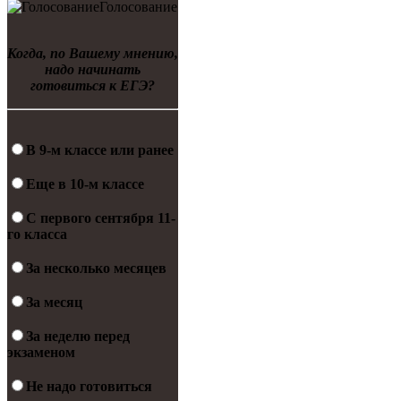
Голосование
Когда, по Вашему мнению,
надо начинать
готовиться к ЕГЭ?
В 9-м классе или ранее
Еще в 10-м классе
С первого сентября 11-
го класса
За несколько месяцев
За месяц
За неделю перед
экзаменом
Не надо готовиться