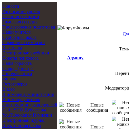
Новости
Расписание уроков
История гимназии
Гимназия сегодня
Предвузовская подготовка
Форум
Наши учителя
Ду
Субботняя школа
Символика гимназии
Экзамены
Тем
Электронные учебники
Админу
Советы психолога
Наша гордость
Отряд "Днестр"
Перей
Гостевая книга
Форум
Фотогалерея
Модератор(
Видео
В помощь администрации
В помощь учителю
Информация для родителей
Новые
Cайт УНО Дубоссары
сообщения
YouTube-канал Гимназии
Электронный журнал
Электронная школа
Новые