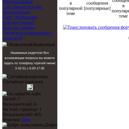
Приднестровья
сообщения
Сайт Министерства
[популярные]
Просвещения
Сайт "Волонтёры
Приднестровья"
Конкурс премия
Президента для молодых
педагогов
Объявления
Уважаемые родители! Все
возникающие вопросы вы можете
задать по телефону горячей линии:
3-42-51 с 8.00-17.00
Случайная картинка
Он-лайн
Гостей: 7
Пользователей: 0
На этой странице: 1
Пользователей: 465,
Новичок:
oleg
Добро