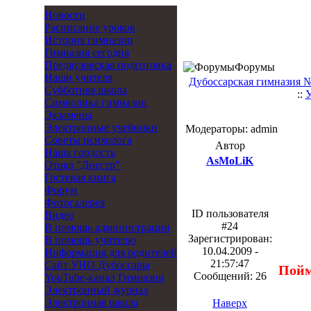
Новости
Расписание уроков
История гимназии
Гимназия сегодня
Предвузовская подготовка
Форумы
Наши учителя
Дубоссарская гимназия 
Субботняя школа
::
Символика гимназии
Экзамены
Электронные учебники
Модераторы: admin
Советы психолога
Автор
Наша гордость
AsMoLiK
Отряд "Днестр"
Гостевая книга
Форум
Фотогалерея
ID пользователя
Видео
#24
В помощь администрации
Зарегистрирован:
В помощь учителю
10.04.2009 -
Информация для родителей
21:57:47
Cайт УНО Дубоссары
Пойм
Сообщений: 26
YouTube-канал Гимназии
Электронный журнал
Электронная школа
Наверх