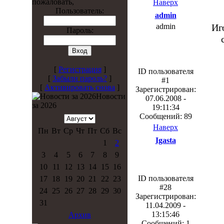
пожаловать,
Наверх
Пользователь:
admin
admin
Иг
Пароль:
[
Регистрация
]
ID пользователя
[
Забыли пароль?
]
#1
[
Активировать снова
]
Зарегистрирован:
Новости
07.06.2008 -
за 2026
19:11:34
Сообщений: 89
Наверх
Пн
Вт
Ср
Чт
Пт
Сб
Вс
Igasta
1
2
3
4
5
6
7
8
9
10
11
12
13
14
15
16
ID пользователя
17
18
19
20
21
22
23
#28
24
25
26
27
28
29
30
Зарегистрирован:
31
11.04.2009 -
13:15:46
Архив
Сообщений: 1