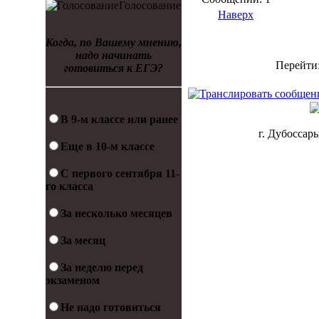
Голосование
Наверх
Когда, по Вашему мнению,
надо начинать
Перейти
готовиться к ЕГЭ?
В 9-м классе или ранее
г. Дубоссары
Еще в 10-м классе
С первого сентября 11-
го класса
За несколько месяцев
За месяц
За неделю перед
экзаменом
Не надо готовиться