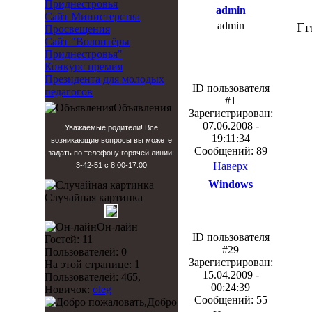
Приднестровья
admin
Сайт Министерства
admin
Гг
Просвещения
Сайт "Волонтёры
Приднестровья"
Конкурс премия
Президента для молодых
ID пользователя
педагогов
#1
Объявления
Зарегистрирован:
07.06.2008 -
Уважаемые родители! Все
19:11:34
возникающие вопросы вы можете
Сообщений: 89
задать по телефону горячей линии:
Наверх
3-42-51 с 8.00-17.00
Windows
Случайная картинка
Он-лайн
ID пользователя
Гостей: 11
#29
Пользователей: 0
Зарегистрирован:
На этой странице: 1
15.04.2009 -
Пользователей: 465,
00:24:39
Новичок:
oleg
Сообщений: 55
Добро