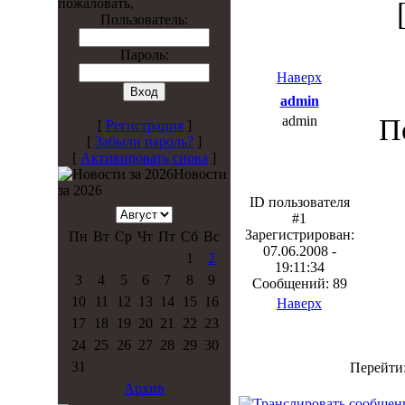
пожаловать,
Пользователь:
Пароль:
Наверх
admin
admin
П
[
Регистрация
]
[
Забыли пароль?
]
[
Активировать снова
]
Новости
за 2026
ID пользователя
#1
Зарегистрирован:
Пн
Вт
Ср
Чт
Пт
Сб
Вс
07.06.2008 -
1
2
19:11:34
3
4
5
6
7
8
9
Сообщений: 89
10
11
12
13
14
15
16
Наверх
17
18
19
20
21
22
23
24
25
26
27
28
29
30
31
Перейти
Архив