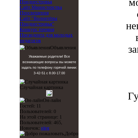
м
Приднестровья
Сайт Министерства
Просвещения
Сайт "Волонтёры
не
Приднестровья"
Конкурс премия
Президента для молодых
педагогов
за
Объявления
Уважаемые родители! Все
возникающие вопросы вы можете
задать по телефону горячей линии:
3-42-51 с 8.00-17.00
Случайная картинка
Г
Он-лайн
Гостей: 11
Пользователей: 0
На этой странице: 1
Пользователей: 465,
Новичок:
oleg
Добро