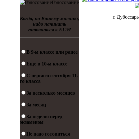
Голосование
г. Дубоссары
Когда, по Вашему мнению,
надо начинать
готовиться к ЕГЭ?
В 9-м классе или ранее
Еще в 10-м классе
С первого сентября 11-
го класса
За несколько месяцев
За месяц
За неделю перед
экзаменом
Не надо готовиться