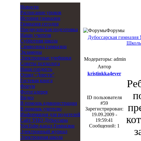
Новости
Расписание уроков
История гимназии
Гимназия сегодня
Предвузовская подготовка
Форумы
Наши учителя
Дубоссарская гимназия
Субботняя школа
Школь
Символика гимназии
Экзамены
Электронные учебники
Модераторы: admin
Советы психолога
Автор
Наша гордость
kristinkka4ever
Отряд "Днестр"
Гостевая книга
Реб
Форум
Фотогалерея
п
Видео
ID пользователя
В помощь администрации
#59
пр
В помощь учителю
Зарегистрирован:
Информация для родителей
19.09.2009 -
ко
Cайт УНО Дубоссары
19:59:41
YouTube-канал Гимназии
Сообщений: 1
з
Электронный журнал
Электронная школа