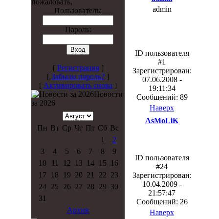
пожаловать,
admin
Пользователь:
Пароль:
ID пользователя
#1
[
Регистрация
]
Зарегистрирован:
[
Забыли пароль?
]
07.06.2008 -
[
Активировать снова
]
19:11:34
Новости
Сообщений: 89
за 2026
Наверх
AsMoLiK
Пн
Вт
Ср
Чт
Пт
Сб
Вс
1
2
3
4
5
6
7
8
9
ID пользователя
10
11
12
13
14
15
16
#24
17
18
19
20
21
22
23
Зарегистрирован:
10.04.2009 -
24
25
26
27
28
29
30
21:57:47
31
Сообщений: 26
Архив
Наверх