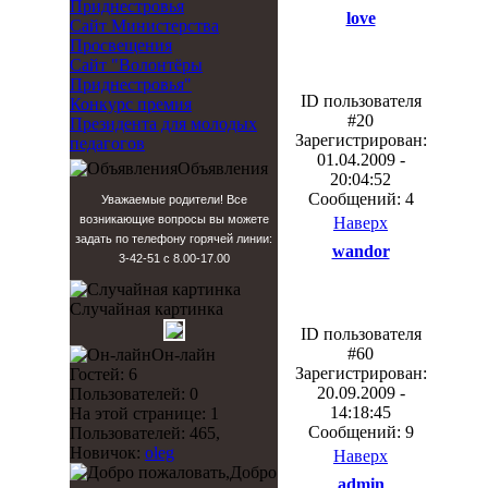
Приднестровья
love
Сайт Министерства
Просвещения
Сайт "Волонтёры
Приднестровья"
ID пользователя
Конкурс премия
#20
Президента для молодых
Зарегистрирован:
педагогов
01.04.2009 -
Объявления
20:04:52
Сообщений: 4
Уважаемые родители! Все
возникающие вопросы вы можете
Наверх
задать по телефону горячей линии:
wandor
3-42-51 с 8.00-17.00
Случайная картинка
ID пользователя
#60
Он-лайн
Зарегистрирован:
Гостей: 6
20.09.2009 -
Пользователей: 0
14:18:45
На этой странице: 1
Сообщений: 9
Пользователей: 465,
Новичок:
oleg
Наверх
Добро
admin