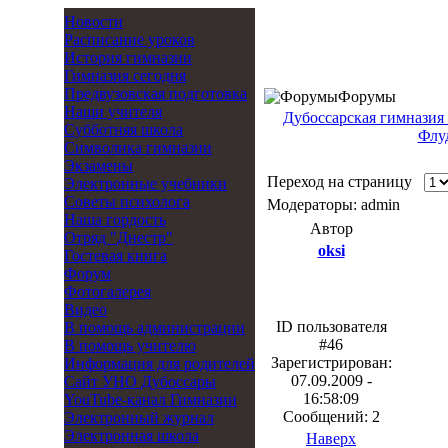
Новости
Расписание уроков
История гимназии
Гимназия сегодня
Предвузовская подготовка
Форумы
Наши учителя
Дубоссарская гимназия
Субботняя школа
Флу
Символика гимназии
Экзамены
Переход на страницу
Электронные учебники
Советы психолога
Модераторы: admin
Наша гордость
Автор
Отряд "Днестр"
oksi
Гостевая книга
Форум
Фотогалерея
Видео
ID пользователя
В помощь администрации
#46
В помощь учителю
Зарегистрирован:
Информация для родителей
07.09.2009 -
Cайт УНО Дубоссары
16:58:09
YouTube-канал Гимназии
Сообщений: 2
Электронный журнал
Электронная школа
Наверх