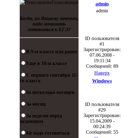
Голосование
admin
admin
Когда, по Вашему мнению,
надо начинать
готовиться к ЕГЭ?
ID пользователя
#1
Зарегистрирован:
В 9-м классе или ранее
07.06.2008 -
19:11:34
Еще в 10-м классе
Сообщений: 89
Наверх
С первого сентября 11-
го класса
Windows
За несколько месяцев
За месяц
ID пользователя
#29
Зарегистрирован:
За неделю перед
15.04.2009 -
экзаменом
00:24:39
Сообщений: 55
Не надо готовиться