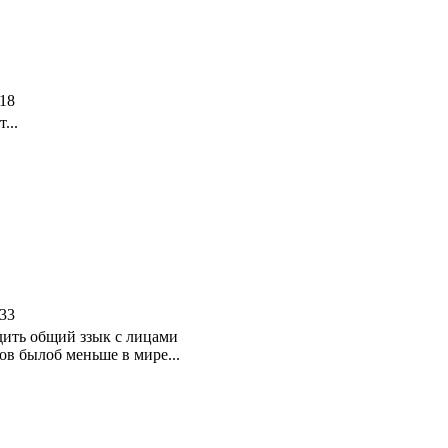
:18
...
:33
одить общий ззык с лицами
в былоб меньше в мире...