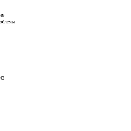
:49
роблемы
:42