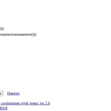
:50
 взаимопониманием)))
Наверх