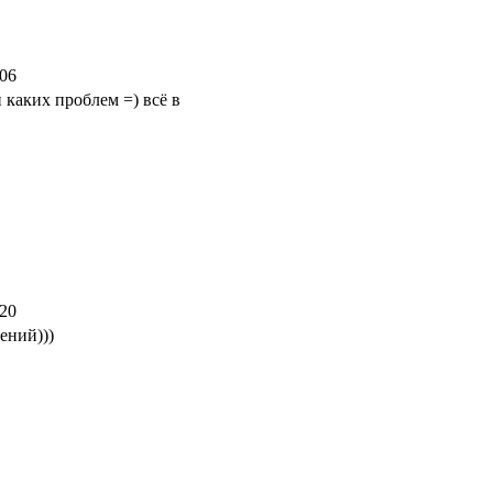
:06
и каких проблем =) всё в
:20
ений)))