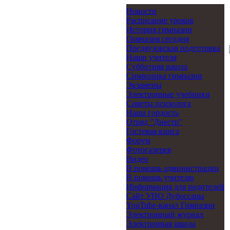
Новости
Расписание уроков
История гимназии
Гимназия сегодня
Предвузовская подготовка
Наши учителя
Субботняя школа
Символика гимназии
Экзамены
Электронные учебники
Советы психолога
Наша гордость
Отряд "Днестр"
Гостевая книга
Форум
Фотогалерея
Видео
В помощь администрации
В помощь учителю
Информация для родителей
Cайт УНО Дубоссары
YouTube-канал Гимназии
Электронный журнал
Электронная школа