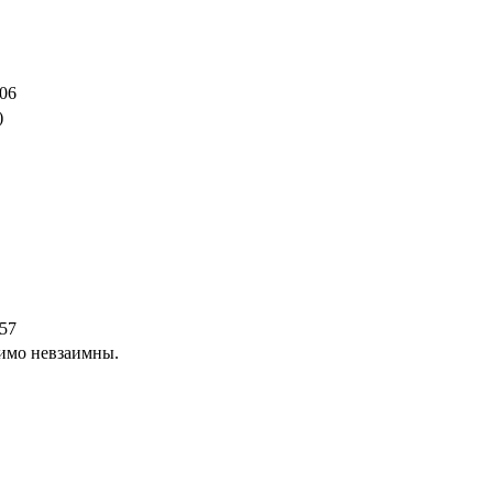
:06
)
:57
димо невзаимны.