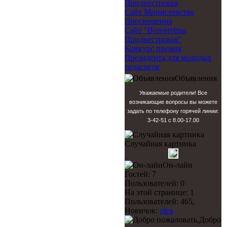
Приднестровья
Сайт Министерства
Просвещения
Сайт "Волонтёры
Приднестровья"
Конкурс премия
Президента для молодых
педагогов
Объявления
Уважаемые родители! Все
возникающие вопросы вы можете
задать по телефону горячей линии:
3-42-51 с 8.00-17.00
Случайная картинка
Он-лайн
Гостей: 7
Пользователей: 0
На этой странице: 1
Пользователей: 465,
Новичок:
oleg
Добро