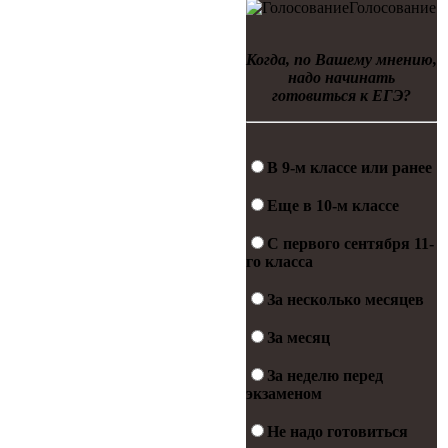
Голосование
Когда, по Вашему мнению,
надо начинать
готовиться к ЕГЭ?
В 9-м классе или ранее
Еще в 10-м классе
С первого сентября 11-
го класса
За несколько месяцев
За месяц
За неделю перед
экзаменом
Не надо готовиться