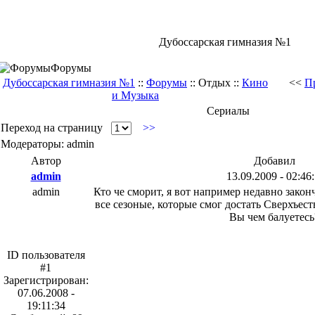
Дубоссарская гимназия №1
Форумы
Дубоссарская гимназия №1
::
Форумы
:: Отдых ::
Кино
<<
П
и Музыка
Сериалы
Переход на страницу
>>
Модераторы: admin
Автор
Добавил
admin
13.09.2009 - 02:46
admin
Кто че сморит, я вот например недавно закон
все сезоные, которые смог достать Сверхъес
Вы чем балуетесь
ID пользователя
#1
Зарегистрирован:
07.06.2008 -
19:11:34