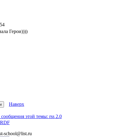
:54
ала Герои))))
Наверх
t-school@list.ru