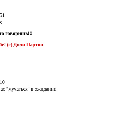
:51
х
о говоришь!!!
бе! (с) Доли Партон
:10
нас "мучаться" в ожидании