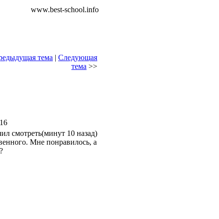
www.best-school.info
редыдущая тема
|
Следующая
тема
>>
:16
чил смотреть(минут 10 назад)
твенного. Мне понравилось, а
?