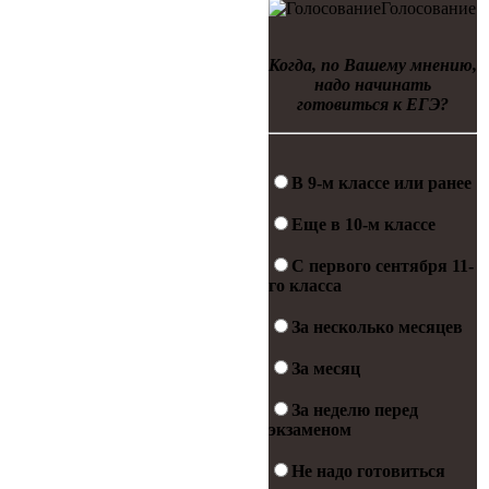
Голосование
Когда, по Вашему мнению,
надо начинать
готовиться к ЕГЭ?
В 9-м классе или ранее
Еще в 10-м классе
С первого сентября 11-
го класса
За несколько месяцев
За месяц
За неделю перед
экзаменом
Не надо готовиться