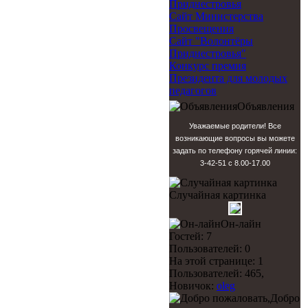
Приднестровья
Сайт Министерства
Просвещения
Сайт "Волонтёры
Приднестровья"
Конкурс премия
Президента для молодых
педагогов
Объявления
Уважаемые родители! Все
возникающие вопросы вы можете
задать по телефону горячей линии:
3-42-51 с 8.00-17.00
Случайная картинка
Он-лайн
Гостей: 7
Пользователей: 0
На этой странице: 1
Пользователей: 465,
Новичок:
oleg
Добро