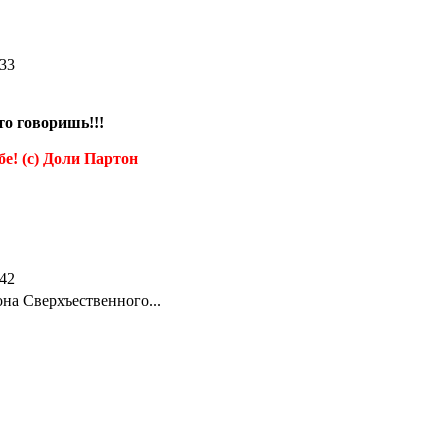
:33
о говоришь!!!
бе! (с) Доли Партон
:42
она Сверхъественного...