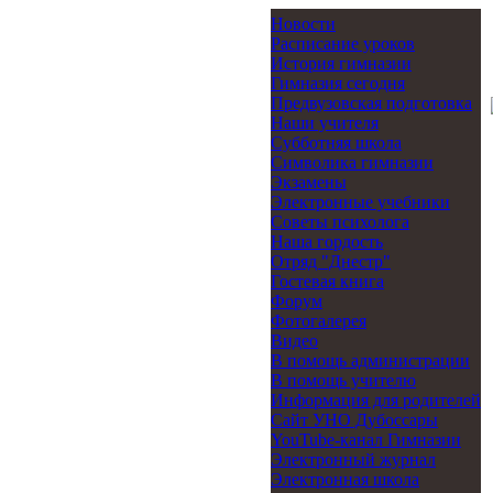
Новости
Расписание уроков
История гимназии
Гимназия сегодня
Предвузовская подготовка
Наши учителя
Субботняя школа
Символика гимназии
Экзамены
Электронные учебники
Советы психолога
Наша гордость
Отряд "Днестр"
Гостевая книга
Форум
Фотогалерея
Видео
В помощь администрации
В помощь учителю
Информация для родителей
Cайт УНО Дубоссары
YouTube-канал Гимназии
Электронный журнал
Электронная школа