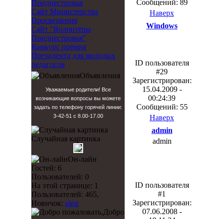
Сообщений: 89
Приднестровья
Сайт Министерства
Наверх
Просвещения
Windows
Сайт "Волонтёры
Приднестровья"
Конкурс премия
Президента для молодых
ID пользователя
педагогов
#29
Объявления
Зарегистрирован:
15.04.2009 -
Уважаемые родители! Все
00:24:39
возникающие вопросы вы можете
Сообщений: 55
задать по телефону горячей линии:
3-42-51 с 8.00-17.00
Наверх
admin
Случайная картинка
admin
Он-лайн
Гостей: 6
Пользователей: 0
ID пользователя
На этой странице: 1
#1
Пользователей: 465,
Зарегистрирован:
Новичок:
oleg
07.06.2008 -
Добро