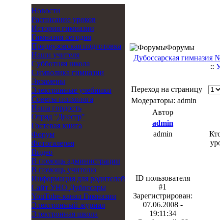
Новости
Расписание уроков
История гимназии
Гимназия сегодня
Предвузовская подготовка
Форумы
Наши учителя
Дубоссарская гимназия 
Субботняя школа
::
Символика гимназии
Экзамены
Переход на страницу
Электронные учебники
Советы психолога
Модераторы: admin
Наша гордость
Автор
Отряд "Днестр"
admin
Гостевая книга
admin
Кто
Форум
ур
Фотогалерея
Видео
В помощь администрации
В помощь учителю
ID пользователя
Информация для родителей
#1
Cайт УНО Дубоссары
Зарегистрирован:
YouTube-канал Гимназии
07.06.2008 -
Электронный журнал
19:11:34
Электронная школа