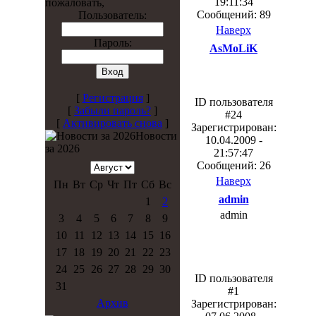
19:11:34
пожаловать,
Сообщений: 89
Пользователь:
Наверх
Пароль:
AsMoLiK
[
Регистрация
]
ID пользователя
[
Забыли пароль?
]
#24
[
Активировать снова
]
Зарегистрирован:
Новости
10.04.2009 -
за 2026
21:57:47
Сообщений: 26
Наверх
Пн
Вт
Ср
Чт
Пт
Сб
Вс
admin
1
2
admin
3
4
5
6
7
8
9
10
11
12
13
14
15
16
17
18
19
20
21
22
23
24
25
26
27
28
29
30
ID пользователя
31
#1
Архив
Зарегистрирован: