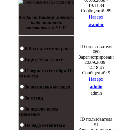
07.06.2008 -
Голосование
19:11:34
Сообщений: 89
Наверх
Когда, по Вашему мнению,
надо начинать
wandor
готовиться к ЕГЭ?
ID пользователя
В 9-м классе или ранее
#60
Зарегистрирован:
Еще в 10-м классе
20.09.2009 -
14:18:45
С первого сентября 11-
Сообщений: 9
го класса
Наверх
admin
За несколько месяцев
admin
За месяц
За неделю перед
экзаменом
ID пользователя
#1
Не надо готовиться
Зарегистрирован: