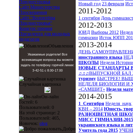
Приднестровья
Новый год
23 февраля
Ист
Сайт Министерства
2011-2012
Просвещения
Сайт "Волонтёры
1 сентября
День гимназис
Приднестровья"
2012-2013
Конкурс премия
ЮИД
Выборы 2012
Недел
Президента для молодых
гимназии
Исток
ЮПП 201
педагогов
2013-2014
Объявления
ДЕНЬ САМОУПРАВЛЕН
Уважаемые родители! Все
иностранного языка
НЕД
возникающие вопросы вы можете
ШКОЛЫ
Неделя Истори
задать по телефону горячей линии:
НОВЫЕ СТАНДАРТЫ 
3-42-51 с 8.00-17.00
♫♫♫ВЫПУСКНОЙ БАЛ 
туризму
БЫСТРЕЕ! ВЫШ
НЕДЕЛЯ БИОЛОГИИ И
Случайная картинка
«САМШИТ»
Неделя мат
2014-2015
Он-лайн
Гостей: 6
1_Сентября
Неделя_наук
Пользователей: 0
КВН – 2014
Юность, твор
На этой странице: 2
РАЗНОЦВЕТНАЯ ШКО
Пользователей: 465,
МИСС ГИМНАЗИИ-201
Новичок:
oleg
украинского языка и ли
Добро
Учитель года 2015
УЧЕН