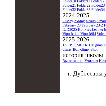
Folder10
Folder11
Folder12
Folder21
Folder22
Folder23
Folder32
Folder33
Folder34
2024-2025
22May
25May
4 class
8 mar
February 23
February 23-2
F
IUD2025
Konkurs
Leather b
Vipusk11kl
Vipusk9kl
Voleib
2025-2026
1 SEPTEMBER
130 gimn
D
olimp_IKT
olimp_Shol
история школы
Выпускники
Учителя
Ист
г. Дубоссары у