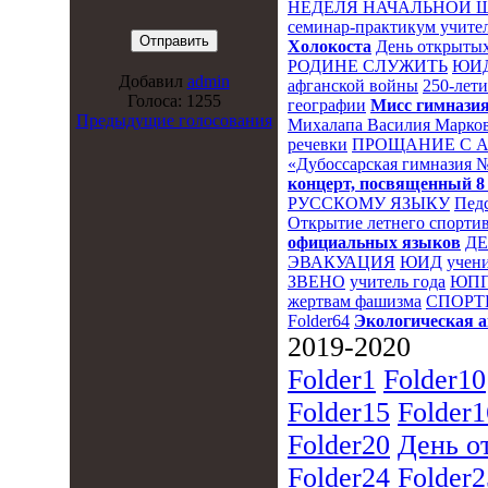
НЕДЕЛЯ НАЧАЛЬНОЙ 
семинар-практикум учител
Холокоста
День открытых
РОДИНЕ СЛУЖИТЬ
ЮИ
Добавил
admin
афганской войны
250-лет
Голоса: 1255
географии
Мисс гимназия
Предыдущие голосования
Михалапа Василия Марков
речевки
ПРОЩАНИЕ С 
«Дубоссарская гимназия 
концерт, посвященный 8
РУССКОМУ ЯЗЫКУ
Пед
Открытие летнего спортив
официальных языков
Д
ЭВАКУАЦИЯ
ЮИД
учени
ЗВЕНО
учитель года
ЮПП
жертвам фашизма
СПОРТ
Folder64
Экологическая 
2019-2020
Folder1
Folder10
Folder15
Folder1
Folder20
День о
Folder24
Folder2