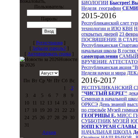
пожаловать,
БИОЛОГИИ
Быстрее! Вы
Пользователь:
Неделя_географии
СЕМИ
2015-2016
Пароль:
Республиканский слет ту
технологии и ИЗО
КВН
Н
открытых дверей
23 февра
ПОСВЯЩЕНИЕ В СТА
[
Регистрация
]
Республиканская Спартак
[
Забыли пароль?
]
начальная школа
В гостях 
[
Активировать снова
]
самоуправления
САМЫЙ
Новости
ВРУЧЕНИЕ АТТЕСТАТО
за 2026
Республиканская акция "
Неделя науки и мира
ДЕК
2016-2017
Пн
Вт
Ср
Чт
Пт
Сб
Вс
РЕСПУБЛИКАНСКИЙ 
1
2
"ЧИСТЫЙ БЕРЕГ"
дека
3
4
5
6
7
8
9
Семинар в начальной шко
10
11
12
13
14
15
16
ОРКСЭ
День знаний
выст
по стрельбе
Музей гимназ
17
18
19
20
21
22
23
ГЕОГРИЦЫ Е.
МИСС Г
24
25
26
27
28
29
30
СУББОТНИК
МУЗЕЙ
Ю
31
ЮПП
КУРГАН СЛАВЫ
НАЧАЛЬНАЯ ШКОЛА
Д
Архив
Орлёнок
НАШ ВЫБОР - 