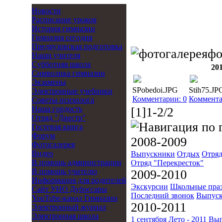
Новости
Расписание уроков
История гимназии
Гимназия сегодня
Предвузовская подготовка
фо
Наши учителя
Субботняя школа
20
Символика гимназии
Экзамены
SPobedoi.JPG
Stih75.JP
Электронные учебники
Комментарии: 0
Коммента
Советы психолога
Наша гордость
[1]1-2/2
Отряд "Днестр"
Гостевая книга
Форум
2008-2009
Фотогалерея
Видео
Выпускники
Отдых
Отряд
В помощь администрации
Отряд "Перекресток"
В помощь учителю
2009-2010
Информация для родителей
Экскурсии
Школьные пра
Cайт УНО Дубоссары
Последний звонок
Выпуск
YouTube-канал Гимназии
2010-2011
Электронный журнал
Электронная школа
1 сентября
Лето - 2011
Вып