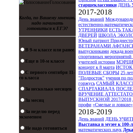
Голосование
старшеклассники
ДЕНЬ 
2017-2018
Когда, по Вашему мнению,
День знаний
Международн
надо начинать
естественно-математическ
готовиться к ЕГЭ?
УТРЕННИКИ
ЕСТЬ ТАК
ДВЕРЕЙ
ШКОЛА ЭКОЛО
Юный патриот Приднестр
ВЕТЕРАНАМИ АФГАНС
В 9-м классе или ранее
выпускниками
декада во
спортивных мероприятий 
Еще в 10-м классе
учителей истории
МЭРЦ
концерт к 8 марта
ИСТОК 
С первого сентября 11-
ПОЛЕВЫЕ СБОРЫ
25 ле
го класса
"Подросток"
учения по п
горжусь
САМЫЙ КЛАСС
СПАРТАКИАДА
ПОСЛЕ
За несколько месяцев
ВРУЧЕНИЕ АТТЕСТАТОВ
ВЫПУСКНОЙ 2017/2018
За месяц
профи
«Смелые и ловкие»
2018-2019
За неделю перед
экзаменом
День знаний
ДЕНЬ УЧИТ
Выставка в музее к 10
Не надо готовиться
математических наук
Дека