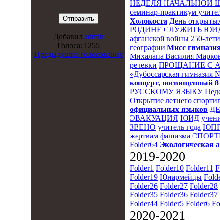
НЕДЕЛЯ НАЧАЛЬНОЙ 
семинар-практикум учител
Холокоста
День открытых
РОДИНЕ СЛУЖИТЬ
ЮИ
Добавил
admin
афганской войны
250-лет
Голоса: 1255
географии
Мисс гимназия
Предыдущие голосования
Михалапа Василия Марков
речевки
ПРОЩАНИЕ С 
«Дубоссарская гимназия 
концерт, посвященный 8
РУССКОМУ ЯЗЫКУ
Пед
Открытие летнего спортив
официальных языков
Д
ЭВАКУАЦИЯ
ЮИД
учени
ЗВЕНО
учитель года
ЮПП
жертвам фашизма
СПОРТ
Folder64
Экологическая 
2019-2020
Folder1
Folder10
Folder11
F
Folder19
Юнармейцы
Fold
Folder26
Folder27
Folder28
Folder35
Folder36
Folder37
Folder44
Folder5
Folder6
Fo
2020-2021