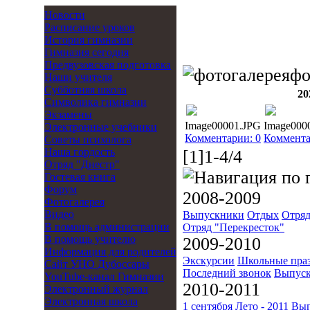
Новости
Расписание уроков
История гимназии
Гимназия сегодня
Предвузовская подготовка
фо
Наши учителя
Субботняя школа
20
Символика гимназии
Экзамены
Image00001.JPG
Image000
Электронные учебники
Комментарии: 0
Коммента
Советы психолога
Наша гордость
[1]1-4/4
Отряд "Днестр"
Гостевая книга
Форум
2008-2009
Фотогалерея
Видео
Выпускники
Отдых
Отряд
В помощь администрации
Отряд "Перекресток"
В помощь учителю
2009-2010
Информация для родителей
Экскурсии
Школьные пра
Cайт УНО Дубоссары
Последний звонок
Выпуск
YouTube-канал Гимназии
2010-2011
Электронный журнал
Электронная школа
1 сентября
Лето - 2011
Вып