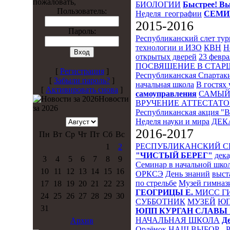
пожаловать,
БИОЛОГИИ
Быстрее! Вы
Пользователь:
Неделя_географии
СЕМИ
2015-2016
Пароль:
Республиканский слет ту
технологии и ИЗО
КВН
Н
открытых дверей
23 февра
ПОСВЯЩЕНИЕ В СТА
[
Регистрация
]
Республиканская Спартак
[
Забыли пароль?
]
начальная школа
В гостях 
[
Активировать снова
]
самоуправления
САМЫЙ
Новости
ВРУЧЕНИЕ АТТЕСТАТО
за 2026
Республиканская акция "
Неделя науки и мира
ДЕК
2016-2017
Пн
Вт
Ср
Чт
Пт
Сб
Вс
РЕСПУБЛИКАНСКИЙ 
1
2
"ЧИСТЫЙ БЕРЕГ"
дека
3
4
5
6
7
8
9
Семинар в начальной шко
10
11
12
13
14
15
16
ОРКСЭ
День знаний
выст
по стрельбе
Музей гимназ
17
18
19
20
21
22
23
ГЕОГРИЦЫ Е.
МИСС Г
24
25
26
27
28
29
30
СУББОТНИК
МУЗЕЙ
Ю
31
ЮПП
КУРГАН СЛАВЫ
НАЧАЛЬНАЯ ШКОЛА
Д
Архив
Орлёнок
НАШ ВЫБОР - 