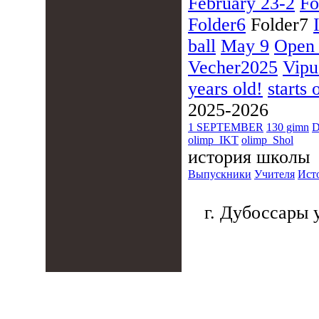
February 23-2
Fo
Folder6
Folder7
ball
May 9
Open
Vecher2025
Vipu
years old!
starts 
2025-2026
1 SEPTEMBER
130 gimn
D
olimp_IKT
olimp_Shol
история школы
Выпускники
Учителя
Ист
г. Дубоссары у