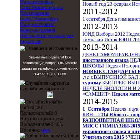
Приднестровья
Новый год
23 февраля
Ист
Сайт Министерства
2011-2012
Просвещения
Сайт "Волонтёры
1 сентября
День гимназис
Приднестровья"
2012-2013
Конкурс премия
ЮИД
Выборы 2012
Недел
Президента для молодых
гимназии
Исток
ЮПП 201
педагогов
2013-2014
Объявления
ДЕНЬ САМОУПРАВЛЕН
Уважаемые родители! Все
иностранного языка
НЕД
возникающие вопросы вы можете
ШКОЛЫ
Неделя Истори
задать по телефону горячей линии:
НОВЫЕ СТАНДАРТЫ 
3-42-51 с 8.00-17.00
♫♫♫ВЫПУСКНОЙ БАЛ 
туризму
БЫСТРЕЕ! ВЫШ
НЕДЕЛЯ БИОЛОГИИ И
Случайная картинка
«САМШИТ»
Неделя мат
2014-2015
Он-лайн
Гостей: 20
1_Сентября
Неделя_наук
Пользователей: 0
КВН – 2014
Юность, твор
На этой странице: 4
РАЗНОЦВЕТНАЯ ШКО
Пользователей: 465,
МИСС ГИМНАЗИИ-201
Новичок:
oleg
украинского языка и ли
Добро
Учитель года 2015
УЧЕН