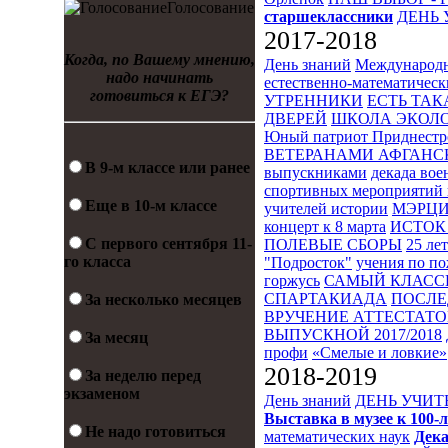
Голосование
старшеклассники
ДЕНЬ 
2017-2018
Когда, по Вашему мнению,
День знаний
Международн
надо начинать
естественно-математическ
готовиться к ЕГЭ?
УТРЕННИКИ
ЕСТЬ ТАК
ДВЕРЕЙ
ШКОЛА ЭКОЛО
Юный патриот Приднестр
ВЕТЕРАНАМИ АФГАНС
В 9-м классе или ранее
выпускниками
декада во
спортивных мероприятий 
Еще в 10-м классе
учителей истории
МЭРЦ
концерт к 8 марта
ИСТОК 
С первого сентября 11-
ПОЛЕВЫЕ СБОРЫ
25 ле
го класса
"Подросток"
учения по п
горжусь
САМЫЙ КЛАСС
СПАРТАКИАДА
ПОСЛЕ
За несколько месяцев
ВРУЧЕНИЕ АТТЕСТАТОВ
ВЫПУСКНОЙ 2017/2018
За месяц
профи
«Смелые и ловкие»
2018-2019
За неделю перед
экзаменом
День знаний
ДЕНЬ УЧИТ
Выставка в музее к 10
Не надо готовиться
математических наук
Дека