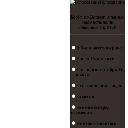
Голосование
Когда, по Вашему мнению,
надо начинать
готовиться к ЕГЭ?
В 9-м классе или ранее
Еще в 10-м классе
С первого сентября 11-
го класса
За несколько месяцев
За месяц
За неделю перед
экзаменом
Не надо готовиться