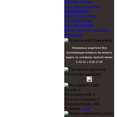
Приднестровья
Сайт Министерства
Просвещения
Сайт "Волонтёры
Приднестровья"
Конкурс премия
Президента для молодых
педагогов
Объявления
Уважаемые родители! Все
возникающие вопросы вы можете
задать по телефону горячей линии:
3-42-51 с 8.00-17.00
Случайная картинка
Он-лайн
Гостей: 4
Пользователей: 0
На этой странице: 1
Пользователей: 465,
Новичок:
oleg
Добро