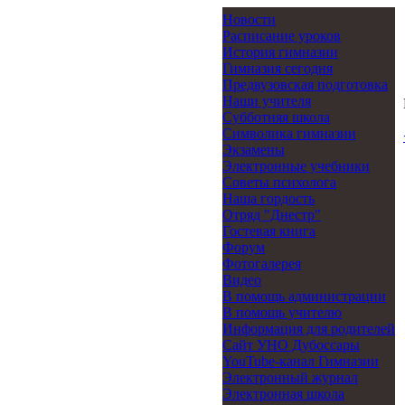
Новости
Расписание уроков
История гимназии
Гимназия сегодня
Предвузовская подготовка
Наши учителя
Субботняя школа
Символика гимназии
Экзамены
Электронные учебники
Советы психолога
Наша гордость
Отряд "Днестр"
Гостевая книга
Форум
Фотогалерея
Видео
В помощь администрации
В помощь учителю
Информация для родителей
Cайт УНО Дубоссары
YouTube-канал Гимназии
Электронный журнал
Электронная школа