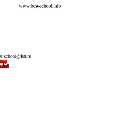
www.best-school.info
t-school@list.ru