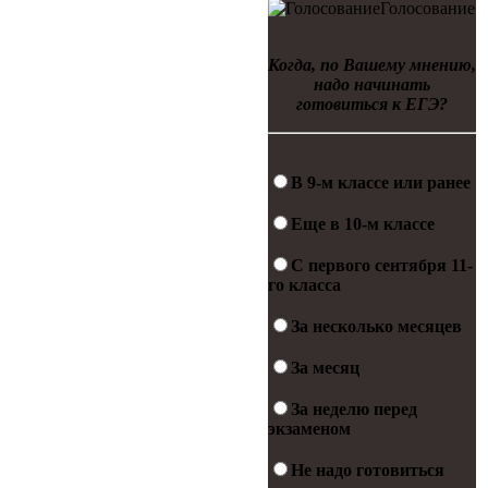
Голосование
Когда, по Вашему мнению,
надо начинать
готовиться к ЕГЭ?
В 9-м классе или ранее
Еще в 10-м классе
С первого сентября 11-
го класса
За несколько месяцев
За месяц
За неделю перед
экзаменом
Не надо готовиться