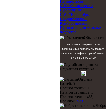
Приднестровья
Сайт Министерства
Просвещения
Сайт "Волонтёры
Приднестровья"
Конкурс премия
Президента для молодых
педагогов
Объявления
Уважаемые родители! Все
возникающие вопросы вы можете
задать по телефону горячей линии:
3-42-51 с 8.00-17.00
Случайная картинка
Он-лайн
Гостей: 5
Пользователей: 0
На этой странице: 1
Пользователей: 465,
Новичок:
oleg
Добро