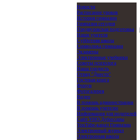
Новости
Расписание уроков
История гимназии
Гимназия сегодня
Предвузовская подготовка
Наши учителя
Субботняя школа
Символика гимназии
Экзамены
Электронные учебники
Советы психолога
Наша гордость
Отряд "Днестр"
Гостевая книга
Форум
Фотогалерея
Видео
В помощь администрации
В помощь учителю
Информация для родителей
Cайт УНО Дубоссары
YouTube-канал Гимназии
Электронный журнал
Электронная школа