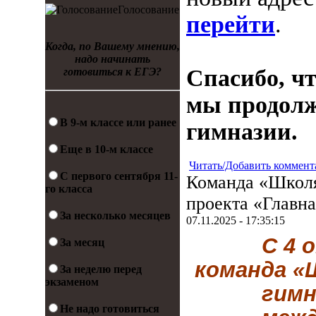
Голосование
перейти
.
Когда, по Вашему мнению,
надо начинать
Спасибо, чт
готовиться к ЕГЭ?
мы продолж
В 9-м классе или ранее
гимназии.
Еще в 10-м классе
Читать/Добавить коммент
С первого сентября 11-
Команда «Школя
го класса
проекта «Главна
За несколько месяцев
07.11.2025 - 17:35:15
С 4 
За месяц
команда «
За неделю перед
экзаменом
гимн
Не надо готовиться