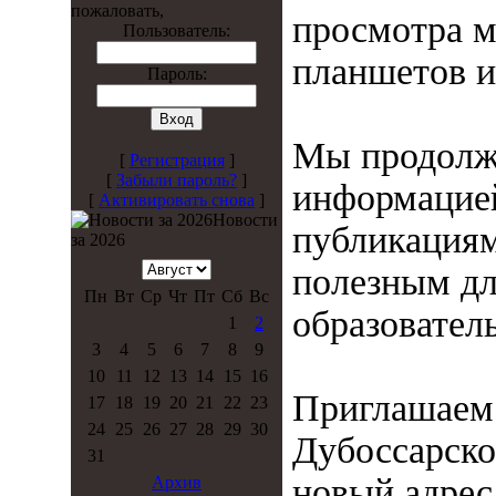
пожаловать,
просмотра м
Пользователь:
планшетов и
Пароль:
Мы продолжа
[
Регистрация
]
[
Забыли пароль?
]
информацие
[
Активировать снова
]
Новости
публикациям
за 2026
полезным дл
Пн
Вт
Ср
Чт
Пт
Сб
Вс
образовател
1
2
3
4
5
6
7
8
9
10
11
12
13
14
15
16
Приглашаем 
17
18
19
20
21
22
23
24
25
26
27
28
29
30
Дубоссарско
31
новый адрес 
Архив