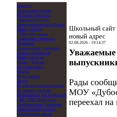
Новости
Расписание уроков
История гимназии
Гимназия сегодня
Предвузовская подготовка
Школьный сайт 
Наши учителя
Субботняя школа
новый адрес
Символика гимназии
02.08.2026 - 19:14:37
Экзамены
Электронные учебники
Уважаемые 
Советы психолога
Наша гордость
выпускники
Отряд "Днестр"
Гостевая книга
Форум
Фотогалерея
Рады сообщи
Видео
В помощь администрации
МОУ «Дубос
В помощь учителю
Информация для родителей
переехал на
Cайт УНО Дубоссары
YouTube-канал Гимназии
Электронный журнал
Электронная школа