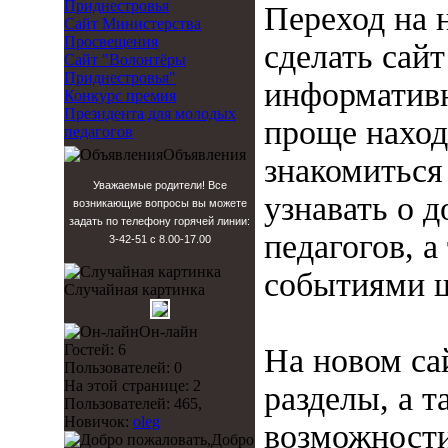
Приднестровья
Переход на 
Сайт Министерства
Просвещения
сделать сай
Сайт "Волонтёры
Приднестровья"
информативн
Конкурс премия
Президента для молодых
проще нахо
педагогов
Объявления
знакомиться
Уважаемые родители! Все
узнавать о 
возникающие вопросы вы можете
задать по телефону горячей линии:
педагогов, 
3-42-51 с 8.00-17.00
событиями 
Случайная картинка
Он-лайн
Гостей: 6
На новом са
Пользователей: 0
На этой странице: 2
разделы, а 
Пользователей: 465,
Новичок:
oleg
возможности
Добро