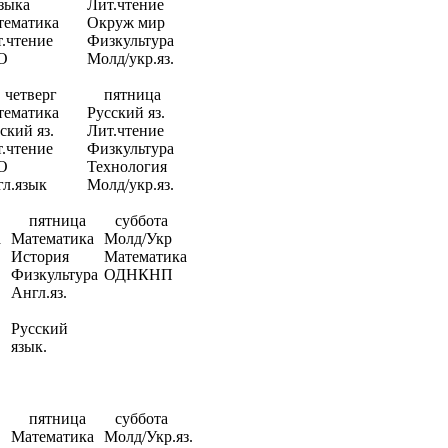
зыка
Лит.чтение
тематика
Окруж мир
.чтение
Физкультура
О
Молд/укр.яз.
четверг
пятница
тематика
Русский яз.
ский яз.
Лит.чтение
.чтение
Физкультура
О
Технология
л.язык
Молд/укр.яз.
пятница
суббота
а
Математика
Молд/Укр
История
Математика
Физкультура
ОДНКНП
Англ.яз.
Русский
язык.
пятница
суббота
Математика
Молд/Укр.яз.