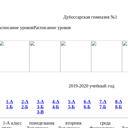
Дубоссарская гимназия №1
Расписание уроков
2019-2020 учебный год
1-А
2-А
3-А
4-А
5-А
6-А
7-А
8-А
1-Б
2-Б
3-Б
4-Б
5-Б
6-Б
7-Б
8-Б
3-В
1-А класс
понедельник
вторник
среда