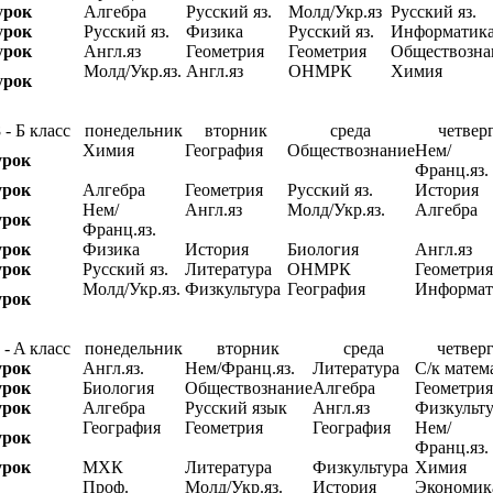
урок
Алгебра
Русский яз.
Молд/Укр.яз
Русский яз.
урок
Русский яз.
Физика
Русский яз.
Информатик
урок
Англ.яз
Геометрия
Геометрия
Обществозна
Молд/Укр.яз.
Англ.яз
ОНМРК
Химия
урок
 - Б класс
понедельник
вторник
среда
четвер
Химия
География
Обществознание
Нем/
урок
Франц.яз.
урок
Алгебра
Геометрия
Русский яз.
История
Нем/
Англ.яз
Молд/Укр.яз.
Алгебра
урок
Франц.яз.
урок
Физика
История
Биология
Англ.яз
урок
Русский яз.
Литература
ОНМРК
Геометрия
Молд/Укр.яз.
Физкультура
География
Информат
урок
 - A класс
понедельник
вторник
среда
четвер
урок
Англ.яз.
Нем/Франц.яз.
Литература
С/к матем
урок
Биология
Обществознание
Алгебра
Геометрия
урок
Алгебра
Русский язык
Англ.яз
Физкульту
География
Геометрия
География
Нем/
урок
Франц.яз.
урок
МХК
Литература
Физкультура
Химия
Проф.
Молд/Укр.яз.
История
Экономик