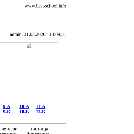
www.best-school.info
admin, 31.03.2020 - 13:09:31
9-А
10-А
11-А
9-Б
10-Б
11-Б
четверг
пятница