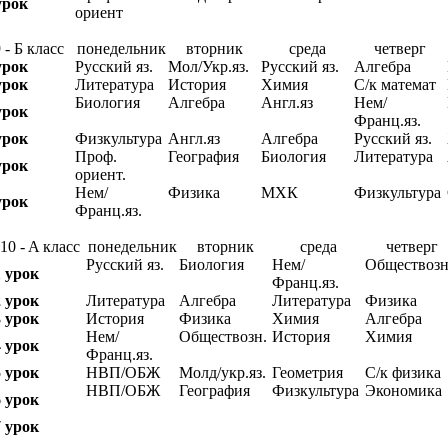
урок
ориент
 - Б класс
понедельник
вторник
среда
четверг
урок
Русский яз.
Мол/Укр.яз.
Русский яз.
Алгебра
урок
Литература
История
Химия
С/к математ
Биология
Алгебра
Англ.яз
Нем/
урок
Франц.яз.
урок
Физкультура
Англ.яз
Алгебра
Русский яз.
Проф.
География
Биология
Литература
урок
ориент.
Нем/
Физика
МХК
Физкультура
урок
Франц.яз.
10 - A класс
понедельник
вторник
среда
четверг
Русский яз.
Биология
Нем/
Обществозн
1 урок
Франц.яз.
2 урок
Литература
Алгебра
Литература
Физика
3 урок
История
Физика
Химия
Алгебра
Нем/
Обществозн.
История
Химия
4 урок
Франц.яз.
5 урок
НВП/ОБЖ
Молд/укр.яз.
Геометрия
С/к физика
НВП/ОБЖ
География
Физкультура
Экономика
6 урок
7 урок