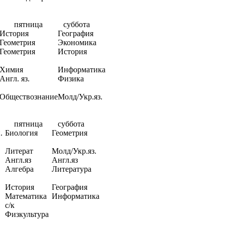
пятница
суббота
История
География
Геометрия
Экономика
Геометрия
История
Химия
Информатика
Англ. яз.
Физика
Обществознание
Молд/Укр.яз.
пятница
суббота
.
Биология
Геометрия
Литерат
Молд/Укр.яз.
Англ.яз
Англ.яз
Алгебра
Литература
История
География
Математика
Информатика
с/к
Физкультура