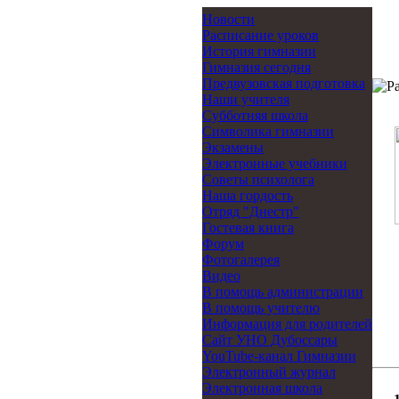
Новости
Расписание уроков
История гимназии
Гимназия сегодня
Предвузовская подготовка
Наши учителя
Субботняя школа
Символика гимназии
Экзамены
Электронные учебники
Советы психолога
Наша гордость
Отряд "Днестр"
Гостевая книга
Форум
Фотогалерея
Видео
В помощь администрации
В помощь учителю
Информация для родителей
Cайт УНО Дубоссары
YouTube-канал Гимназии
Электронный журнал
Электронная школа