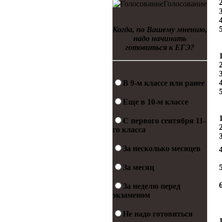
Голосование
Когда, по Вашему мнению,
надо начинать
готовиться к ЕГЭ?
В 9-м классе или ранее
Еще в 10-м классе
С первого сентября 11-
го класса
За несколько месяцев
За месяц
За неделю перед
экзаменом
Не надо готовиться