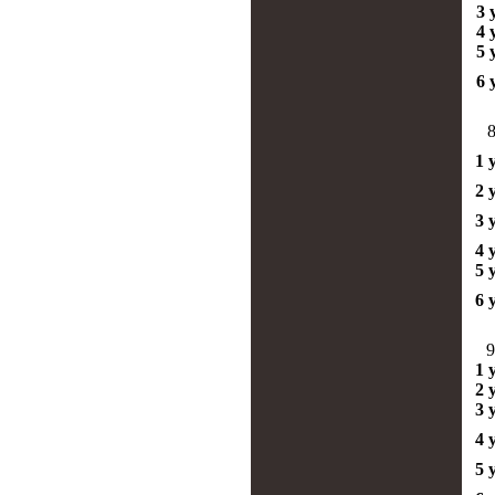
3 
4 
5 
6 
8
1 
2 
3 
4 
5 
6 
9
1 
2 
3 
4 
5 