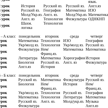
язык.
2 урок
История
Русский яз.
Русский яз.
Англ.яз
3 урок
Русский яз.
География
Математика
ИЗО
4 урок
Молд/Укр.яз.
Англ. яз.
Молд/Укр.яз.
Математик
5 урок
Англ. яз
Технология
Физкультура
ОДНКНП
Шахм.
Технология
6 урок
логика
 - A класс
понедельник
вторник
среда
четверг
урок
Математика
Технология
ИЗО
География
урок
Укр/молд яз.
Технология
Укр/молд яз.
Русский яз.
Физкультура
Нем/
Математика
Математика
урок
Франц.яз.
урок
Литература
Математика
Хореография
История
урок
Биология
Русский яз.
Англ. яз
Физкультура
урок
Англ.яз
История
 - Б класс
понедельник
вторник
среда
четверг
урок
Русский яз.
Математика
Физкультура
Русский яз.
Биология
Нем/
История
Нем/
урок
Франц.яз.
Франц.яз.
урок
Укр/молд яз.
Технология
Русский яз.
География
урок
Математика
Технология
Литература
Математика
урок
Русский яз.
Англ. яз.
Молд/укр.яз.
Музыка
урок
Физкультура
Англ.яз