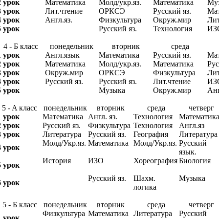
2 урок
Математика
Молд/укр.яз.
Математика
Му
3 урок
Лит.чтение
ОРКСЭ
Русский яз.
Ма
4 урок
Англ.яз.
Физкультура
Окруж.мир
Лит
5 урок
Русский яз.
Технология
ИЗ
4 - Б класс
понедельник
вторник
среда
1 урок
Англ.язык
Математика
Русский яз.
Ма
2 урок
Математика
Молд/укр.яз.
Математика
Рус
3 урок
Окруж.мир
ОРКСЭ
Физкультура
Лит
4 урок
Русский яз.
Русский яз.
Лит.чтение
ИЗ
5 урок
Музыка
Окруж.мир
Анг
5 - A класс
понедельник
вторник
среда
четверг
1 урок
Математика
Англ. яз.
Технология
Математик
2 урок
Русский яз.
Физкультура
Технология
Англ.яз
3 урок
Литература
Русский яз.
География
Литература
Молд/Укр.яз.
Математика
Молд/Укр.яз.
Русский
4 урок
язык.
История
ИЗО
Хореография
Биология
5 урок
Русский яз.
Шахм.
Музыка
6 урок
логика
5 - Б класс
понедельник
вторник
среда
четверг
Физкультура
Математика
Литература
Русский
1 урок