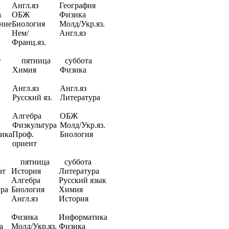
Англ.яз
География
а
ОБЖ
Физика
ние
Биология
Молд/Укр.яз.
Нем/
Англ.яз
Франц.яз.
г
пятница
суббота
Химия
Физика
Англ.яз
Англ.яз
Русский яз.
Литература
Алгебра
ОБЖ
Физкультура
Молд/Укр.яз.
ика
Проф.
Биология
ориент
г
пятница
суббота
ат
История
Литература
Алгебра
Русский язык
ра
Биология
Химия
Англ.яз
История
Физика
Информатика
а
Молд/Укр.яз.
Физика