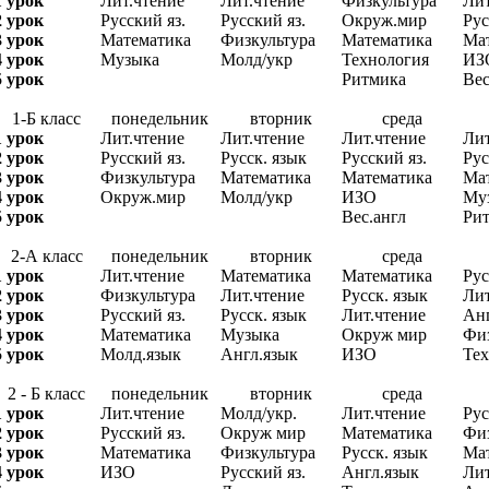
1 урок
Лит.чтение
Лит.чтение
Физкультура
Лит
2 урок
Русский яз.
Русский яз.
Окруж.мир
Рус
3 урок
Математика
Физкультура
Математика
Ма
4 урок
Музыка
Молд/укр
Технология
ИЗ
5 урок
Ритмика
Вес
1-Б класс
понедельник
вторник
среда
1 урок
Лит.чтение
Лит.чтение
Лит.чтение
Лит
2 урок
Русский яз.
Русск. язык
Русский яз.
Рус
3 урок
Физкультура
Математика
Математика
Ма
4 урок
Окруж.мир
Молд/укр
ИЗО
Му
5 урок
Вес.англ
Ри
2-А класс
понедельник
вторник
среда
1 урок
Лит.чтение
Математика
Математика
Рус
2 урок
Физкультура
Лит.чтение
Русск. язык
Лит
3 урок
Русский яз.
Русск. язык
Лит.чтение
Анг
4 урок
Математика
Музыка
Окруж мир
Физ
5 урок
Молд.язык
Англ.язык
ИЗО
Тех
2 - Б класс
понедельник
вторник
среда
1 урок
Лит.чтение
Молд/укр.
Лит.чтение
Рус
2 урок
Русский яз.
Окруж мир
Математика
Физ
3 урок
Математика
Физкультура
Русск. язык
Ма
4 урок
ИЗО
Русский яз.
Англ.язык
Лит