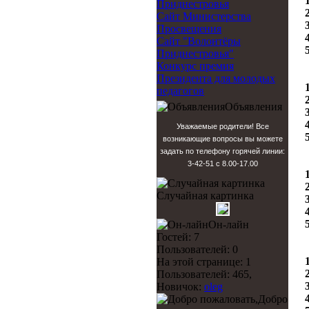
Приднестровья
Сайт Министерства
Просвещения
Сайт "Волонтёры
Приднестровья"
Конкурс премия
Президента для молодых
педагогов
Объявления
Уважаемые родители! Все
возникающие вопросы вы можете
задать по телефону горячей линии:
3-42-51 с 8.00-17.00
Случайная картинка
Он-лайн
Гостей: 7
Пользователей: 0
На этой странице: 1
Пользователей: 465,
Новичок:
oleg
Добро