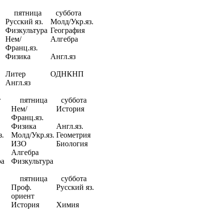
пятница
суббота
Русский яз.
Молд/Укр.яз.
Физкультура
География
Нем/
Алгебра
Франц.яз.
Физика
Англ.яз
Литер
ОДНКНП
Англ.яз
г
пятница
суббота
Нем/
История
Франц.яз.
Физика
Англ.яз.
з.
Молд/Укр.яз.
Геометрия
ИЗО
Биология
Алгебра
ра
Физкультура
пятница
суббота
Проф.
Русский яз.
ориент
История
Химия