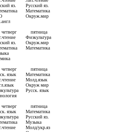
.чтение
Лит.чтение
ский яз.
Русский яз.
тематика
Математика
О
Окруж.мир
.англ
четверг
пятница
.чтение
Физкультура
ский яз.
Окруж.мир
тематика
Математика
зыка
тмика
четверг
пятница
ск. язык
Математика
.чтение
Молд.язык
л.язык
Окруж мир
культура
Русск. язык
нология
четверг
пятница
ск. язык
Математика
культура
Русский яз.
тематика
Музыка
.чтение
Молд/укр.яз