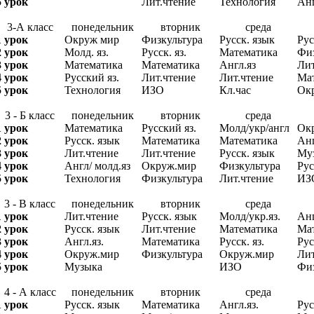
5 урок
Лит.чтение
Технология
Анг
3-А класс
понедельник
вторник
среда
1 урок
Окруж мир
Физкультура
Русск. язык
Рус
2 урок
Молд. яз.
Русск. яз.
Математика
Физ
3 урок
Математика
Математика
Англ.яз
Лит
4 урок
Русский яз.
Лит.чтение
Лит.чтение
Ма
5 урок
Технология
ИЗО
Кл.час
Ок
3 - Б класс
понедельник
вторник
среда
1 урок
Математика
Русский яз.
Молд/укр/англ
Ок
2 урок
Русск. язык
Математика
Математика
Анг
3 урок
Лит.чтение
Лит.чтение
Русск. язык
Му
4 урок
Англ/ молд.яз
Окруж.мир
Физкультура
Рус
5 урок
Технология
Физкультура
Лит.чтение
ИЗ
3 - В класс
понедельник
вторник
среда
1 урок
Лит.чтение
Русск. язык
Молд/укр.яз.
Анг
2 урок
Русск. язык
Лит.чтение
Математика
Ма
3 урок
Англ.яз.
Математика
Русск. яз.
Рус
4 урок
Окруж.мир
Физкультура
Окруж.мир
Лит
5 урок
Музыка
ИЗО
Физ
4 - А класс
понедельник
вторник
среда
1 урок
Русск. язык
Математика
Англ.яз.
Рус