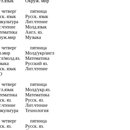
л.язык
Окруж. мир
четверг
пятница
ск. язык
Русск. язык
культура
Лит.чтение
.чтение
Молд.язык
тематика
Англ. яз.
руж.мир
Музыка
четверг
пятница
р.мир
Молд/укр/англ
л/молд.яз.
Математика
зыка
Русский яз.
ск. язык
Лит.чтение
О
четверг
пятница
л.язык
Молд/укр.яз.
тематика
Математика
ск. яз.
Русск. яз.
.чтение
Лит.чтение
культура
Технология
четверг
пятница
ск. яз.
Русск. яз.