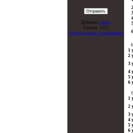
Добавил
admin
Голоса: 1255
Предыдущие голосования
6
1 
2 
3 
4 
5 
6 
6
1 
2 
3 
4 
5 
6 