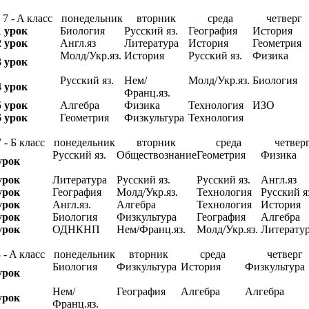
7 - A класс
понедельник
вторник
среда
четверг
1 урок
Биология
Русский яз.
География
История
2 урок
Англ.яз
Литература
История
Геометрия
Молд/Укр.яз.
История
Русский яз.
Физика
3 урок
Русский яз.
Нем/
Молд/Укр.яз.
Биология
4 урок
Франц.яз.
5 урок
Алгебра
Физика
Технология
ИЗО
6 урок
Геометрия
Физкультура
Технология
 - Б класс
понедельник
вторник
среда
четвер
Русский яз.
Обществознание
Геометрия
Физика
урок
урок
Литература
Русский яз.
Русский яз.
Англ.яз
урок
География
Молд/Укр.яз.
Технология
Русский я
урок
Англ.яз.
Алгебра
Технология
История
урок
Биология
Физкультура
География
Алгебра
урок
ОДНКНП
Нем/Франц.яз.
Молд/Укр.яз.
Литерату
 - A класс
понедельник
вторник
среда
четверг
Биология
Физкультура
История
Физкультура
урок
Нем/
География
Алгебра
Алгебра
урок
Франц.яз.