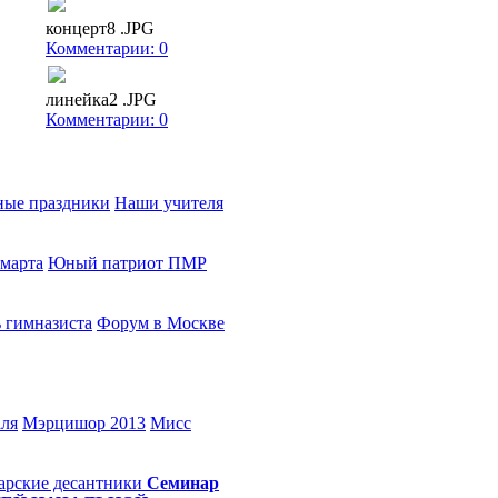
концерт8 .JPG
Комментарии: 0
линейка2 .JPG
Комментарии: 0
ые праздники
Наши учителя
 марта
Юный патриот ПМР
 гимназиста
Форум в Москве
аля
Мэрцишор 2013
Мисс
арские десантники
Семинар