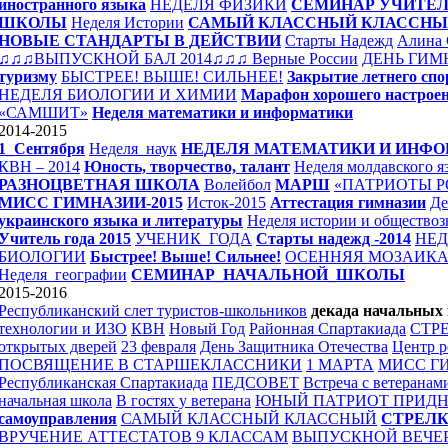
иностранного языка
НЕДЕЛЯ ФИЗИКИ
СЕМИНАР УЧИТЕЛ
ШКОЛЫ
Неделя Истории
САМЫЙ КЛАССНЫЙ КЛАССН
НОВЫЕ СТАНДАРТЫ В ДЕЙСТВИИ
Старты Надежд
Алина 
♫♫♫ВЫПУСКНОЙ БАЛ 2014♫♫♫
Верные России
ДЕНЬ ГИМ
туризму
БЫСТРЕЕ! ВЫШЕ! СИЛЬНЕЕ!
Закрытие летнего спо
НЕДЕЛЯ БИОЛОГИИ И ХИМИИ
Марафон хорошего настрое
«САМШИТ»
Неделя математики и информатики
2014-2015
1_Сентября
Неделя_наук
НЕДЕЛЯ МАТЕМАТИКИ И ИНФ
КВН – 2014
Юность, творчество, талант
Неделя молдавского я
РАЗНОЦВЕТНАЯ ШКОЛА
Волейбол
МАРШ
«ПАТРИОТЫ 
МИСС ГИМНАЗИИ-2015
Исток-2015
Аттестация гимназии
Де
украинского языка и литературы
Неделя истории и обществоз
Учитель года 2015
УЧЕНИК_ГОДА
Старты надежд -2014
НЕД
БИОЛОГИИ
Быстрее! Выше! Сильнее!
ОСЕННЯЯ МОЗАИК
Неделя_географии
СЕМИНАР_НАЧАЛЬНОЙ_ШКОЛЫ
2015-2016
Республиканский слет туристов-школьников
декада начальных 
технологии и ИЗО
КВН
Новый Год
Районная Спартакиада
СТР
открытых дверей
23 февраля
День Защитника Отечества
Центр р
ПОСВЯЩЕНИЕ В СТАРШЕКЛАССНИКИ
1 МАРТА
МИСС Г
Республиканская Спартакиада
ПЕДСОВЕТ
Встреча с ветеранам
начальная школа
В гостях у ветерана
ЮНЫЙ ПАТРИОТ ПРИДН
самоуправления
САМЫЙ КЛАССНЫЙ КЛАССНЫЙ
СТРЕЛ
ВРУЧЕНИЕ АТТЕСТАТОВ 9 КЛАССАМ
ВЫПУСКНОЙ ВЕЧЕ