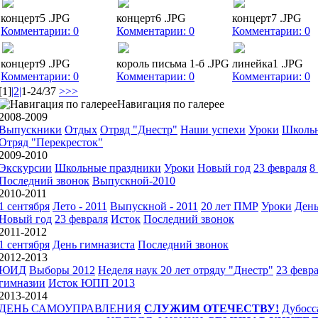
концерт5 .JPG
концерт6 .JPG
концерт7 .JPG
Комментарии: 0
Комментарии: 0
Комментарии: 0
концерт9 .JPG
король письма 1-б .JPG
линейка1 .JPG
Комментарии: 0
Комментарии: 0
Комментарии: 0
[1]
|2|
1-24/37
>>>
Навигация по галерее
2008-2009
Выпускники
Отдых
Отряд "Днестр"
Наши успехи
Уроки
Школьн
Отряд "Перекресток"
2009-2010
Экскурсии
Школьные праздники
Уроки
Новый год
23 февраля
8
Последний звонок
Выпускной-2010
2010-2011
1 сентября
Лето - 2011
Выпускной - 2011
20 лет ПМР
Уроки
День
Новый год
23 февраля
Исток
Последний звонок
2011-2012
1 сентября
День гимназиста
Последний звонок
2012-2013
ЮИД
Выборы 2012
Неделя наук
20 лет отряду "Днестр"
23 февр
гимназии
Исток
ЮПП 2013
2013-2014
ДЕНЬ САМОУПРАВЛЕНИЯ
СЛУЖИМ ОТЕЧЕСТВУ!
Дубосс