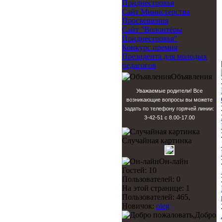
Приднестровья
Сайт Министерства
Просвещения
Сайт "Волонтёры
Приднестровья"
Конкурс премия
Президента для молодых
педагогов
Объявления
Уважаемые родители! Все
возникающие вопросы вы можете
задать по телефону горячей линии:
3-42-51 с 8.00-17.00
Случайная картинка
Он-лайн
Гостей: 10
Пользователей: 0
На этой странице: 1
Пользователей: 465,
Новичок:
oleg
Добро