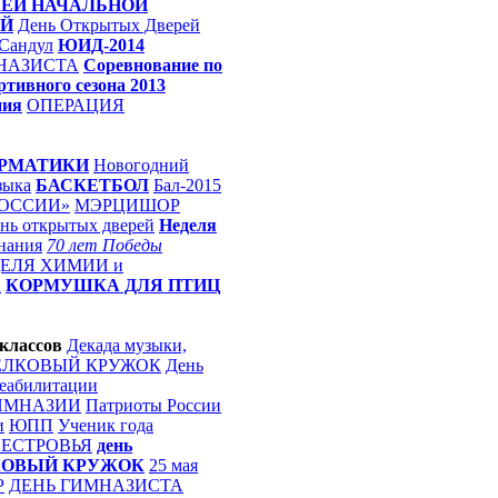
ЕЙ НАЧАЛЬНОЙ
ЫЙ
День Открытых Дверей
Сандул
ЮИД-2014
НАЗИСТА
Соревнование по
ртивного сезона 2013
ния
ОПЕРАЦИЯ
ОРМАТИКИ
Новогодний
зыка
БАСКЕТБОЛ
Бал-2015
РОССИИ»
МЭРЦИШОР
нь открытых дверей
Неделя
нания
70 лет Победы
ЕЛЯ ХИМИИ и
А
КОРМУШКА ДЛЯ ПТИЦ
классов
Декада музыки,
ЕЛКОВЫЙ КРУЖОК
День
еабилитации
ИМНАЗИИ
Патриоты России
и
ЮПП
Ученик года
ЕСТРОВЬЯ
день
КОВЫЙ КРУЖОК
25 мая
Р
ДЕНЬ ГИМНАЗИСТА