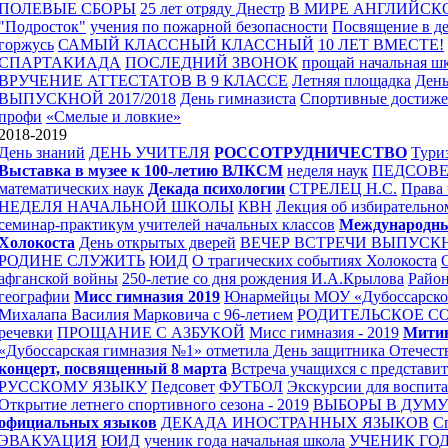
ПОЛЕВЫЕ СБОРЫ
25 лет отряду Днестр
В МИРЕ АНГЛИЙСК
"Подросток"
учения по пожарной безопасности
Посвящение в д
горжусь
САМЫЙ КЛАССНЫЙ КЛАССНЫЙ
10 ЛЕТ ВМЕСТЕ!
СПАРТАКИАДА
ПОСЛЕДНИЙ ЗВОНОК
прощай начальная ш
ВРУЧЕНИЕ АТТЕСТАТОВ В 9 КЛАССЕ
Летняя площадка
День
ВЫПУСКНОЙ 2017/2018
День гимназиста
Спортивные достиже
профи
«Смелые и ловкие»
2018-2019
День знаний
ДЕНЬ УЧИТЕЛЯ
РОССОТРУДНИЧЕСТВО
Тури
Выставка в музее к 100-летию ВЛКСМ
неделя наук
ПЕДСОВ
математических наук
Декада психологии
СТРЕЛЕЦ Н.С.
Права 
НЕДЕЛЯ НАЧАЛЬНОЙ ШКОЛЫ
КВН
Лекция об избирательно
семинар-практикум учителей начальных классов
Международны
Холокоста
День открытых дверей
ВЕЧЕР ВСТРЕЧИ ВЫПУСК
РОДИНЕ СЛУЖИТЬ
ЮИД
О трагических событиях Холокоста
афганской войны
250-летие со дня рождения И.А.Крылова
Район
географии
Мисс гимназия 2019
Юнармейцы МОУ «Дубоссарской
Михалапа Василия Марковича с 96-летием
РОДИТЕЛЬСКОЕ С
речевки
ПРОЩАНИЕ С АЗБУКОЙ
Мисс гимназия - 2019
Митин
«Дубоссарская гимназия №1» отметила День защитника Отечест
концерт, посвященный 8 марта
Встреча учащихся с представи
РУССКОМУ ЯЗЫКУ
Педсовет
ФУТБОЛ
Экскурсии для воспита
Открытие летнего спортивного сезона - 2019
ВЫБОРЫ В ДУМ
официальных языков
ДЕКАДА ИНОСТРАННЫХ ЯЗЫКОВ
Сп
ЭВАКУАЦИЯ
ЮИД
ученик года начальная школа
УЧЕНИК ГОД