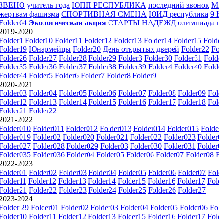
ЗВЕНО
учитель года
ЮПП РЕСПУБЛИКА
последний звонок
М
жертвам фашизма
СПОРТИВНАЯ СМЕНА
ЮИД республика
9
Folder64
Экологическая акция
СТАРТЫ НАДЕЖД
олимпиада 
2019-2020
Folder1
Folder10
Folder11
Folder12
Folder13
Folder14
Folder15
Fold
Folder19
Юнармейцы
Folder20
День открытых дверей
Folder22
Fo
Folder26
Folder27
Folder28
Folder29
Folder3
Folder30
Folder31
Fold
Folder35
Folder36
Folder37
Folder38
Folder39
Folder4
Folder40
Fold
Folder44
Folder5
Folder6
Folder7
Folder8
Folder9
2020-2021
Folder03
Folder04
Folder05
Folder06
Folder07
Folder08
Folder09
Fol
Folder12
Folder13
Folder14
Folder15
Folder16
Folder17
Folder18
Fol
Folder21
Folder22
2021-2022
Folder010
Folder011
Folder012
Folder013
Folder014
Folder015
Folde
Folder019
Folder02
Folder020
Folder021
Folder022
Folder023
Folder
Folder027
Folder028
Folder029
Folder03
Folder030
Folder031
Folder
Folder035
Folder036
Folder04
Folder05
Folder06
Folder07
Folder08
2022-2023
Folder01
Folder02
Folder03
Folder04
Folder05
Folder06
Folder07
Fol
Folder11
Folder12
Folder13
Folder14
Folder15
Folder16
Folder17
Fol
Folder21
Folder22
Folder23
Folder24
Folder25
Folder26
Folder27
2023-2024
Folder 29
Folder01
Folder02
Folder03
Folder04
Folder05
Folder06
Fo
Folder10
Folder11
Folder12
Folder13
Folder15
Folder16
Folder17
Fol