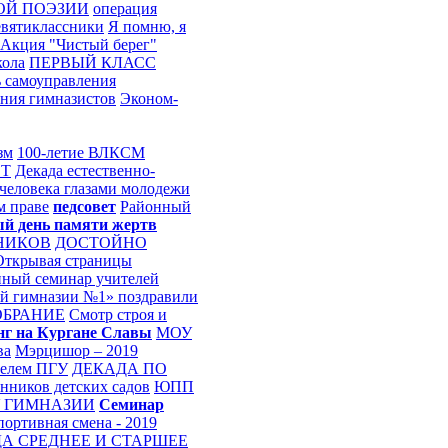
ОЙ ПОЭЗИИ
операция
евятиклассники
Я помню, я
Акция "Чистый берег"
кола
ПЕРВЫЙ КЛАСС
 самоуправления
ния гимназистов
Эконом-
зм
100-летие ВЛКСМ
ЕТ
Декада естественно-
человека глазами молодежи
м праве
педсовет
Районный
й день памяти жертв
НИКОВ
ДОСТОЙНО
Открывая страницы
ный семинар учителей
 гимназии №1» поздравили
ОБРАНИЕ
Смотр строя и
г на Кургане Славы
МОУ
ва
Мэрцишор – 2019
телем ПГУ
ДЕКАДА ПО
нников детских садов
ЮПП
У ГИМНАЗИИ
Семинар
ортивная смена - 2019
А СРЕДНЕЕ И СТАРШЕЕ