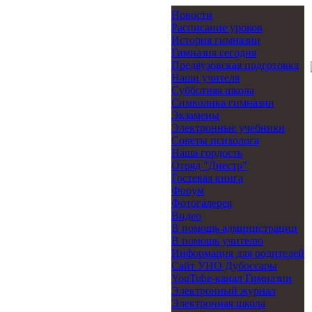
Новости
Расписание уроков
История гимназии
Гимназия сегодня
Предвузовская подготовка
Наши учителя
Субботняя школа
Символика гимназии
Экзамены
Электронные учебники
Советы психолога
Наша гордость
Отряд "Днестр"
Гостевая книга
Форум
Фотогалерея
Видео
В помощь администрации
В помощь учителю
Информация для родителей
Cайт УНО Дубоссары
YouTube-канал Гимназии
Электронный журнал
Электронная школа