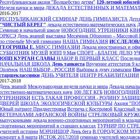
Республиканская акция "Волшебство детям"
120-летний юбилей
Неделя науки и мира
ДЕКАДА ЕСТЕСТВЕННЫХ И МАТЕМА
2016-2017
РЕСПУБЛИКАНСКИЙ СЕМИНАР
ДЕНЬ ГИМНАЗИСТА
Детс
"ЧИСТЫЙ БЕРЕГ"
декада естественно-математических наук
Семинар в начальной школе
НОВОГОДНИЕ УТРЕННИКИ
КВ
ОРКСЭ
День знаний
выставка
Месячник Оборонно – Массовой
по стрельбе
Музей гимназии
НАША ГИМНАЗИЯ
ИССЛЕДОВ
ГЕОГРИЦЫ Е.
МИСС ГИМНАЗИИ
Декада иностранных и оф
СУББОТНИК
МУЗЕЙ
ЮПП
9 Мая
СПОРТ - БЛАГОЕ ДЕЛО
УЧ
ЮПП
КУРГАН СЛАВЫ
НАБОР В ПЕРВЫЙ КЛАСС
Последн
НАЧАЛЬНАЯ ШКОЛА
День танкиста
Вручение аттестатов 9 к
Орлёнок
НАШ ВЫБОР - РОССИЯ
Выборы в думу гимназии
По
старшеклассники
ДЕНЬ УЧИТЕЛЯ
ЦЕНТР РЕАБИЛИТАЦИИ
2017-2018
День знаний
Международная неделя науки и мира
Декада началь
естественно-математических наук
100 ЛЕТ КГБ
НОВОГОДНИЙ
УТРЕННИКИ
ЕСТЬ ТАКАЯ ПРОФЕССИЯ - РОДИНУ ЗАЩИ
ДВЕРЕЙ
ШКОЛА ЭКОЛОГИЧЕСКОЙ КУЛЬТУРЫ
Акция "П
Юный патриот Приднестровья
Встреча с Костромой
Классный ча
ВЕТЕРАНАМИ АФГАНСКОЙ ВОЙНЫ
СТРЕЛКОВЫЙ КРУЖ
выпускниками
декада военно-спортивных мероприятий в младш
спортивных мероприятий в старших классах
ТУРНИР ПО СТРЕ
учителей истории
МЭРЦИШОР
День бега
В ГОРОДСКОМ МУЗ
концерт к 8 марта
ИСТОК 2017/2018
семинар учителей молдавск