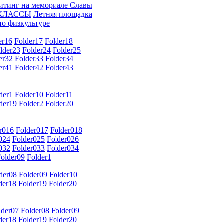
итинг на мемориале Славы
 КЛАССЫ
Летняя площадка
по физкультуре
er16
Folder17
Folder18
lder23
Folder24
Folder25
er32
Folder33
Folder34
er41
Folder42
Folder43
der1
Folder10
Folder11
der19
Folder2
Folder20
r016
Folder017
Folder018
024
Folder025
Folder026
032
Folder033
Folder034
Folder09
Folder1
der08
Folder09
Folder10
der18
Folder19
Folder20
lder07
Folder08
Folder09
der18
Folder19
Folder20