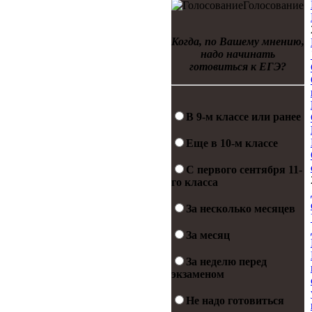
Голосование
Когда, по Вашему мнению,
надо начинать
готовиться к ЕГЭ?
В 9-м классе или ранее
Еще в 10-м классе
С первого сентября 11-
го класса
За несколько месяцев
За месяц
За неделю перед
экзаменом
Не надо готовиться