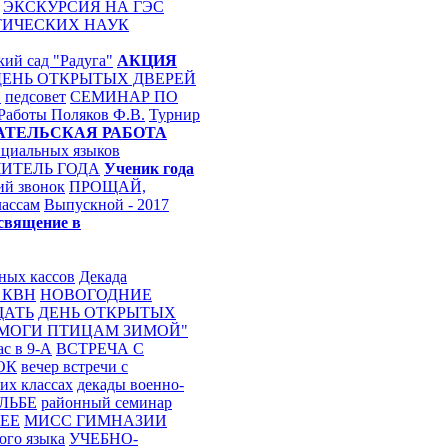
ЭКСКУРСИЯ НА ГЭС
ТИЧЕСКИХ НАУК
кий сад "Радуга"
АКЦИЯ
ДЕНЬ ОТКРЫТЫХ ДВЕРЕЙ
Н
педсовет
СЕМИНАР ПО
 Работы
Поляков Ф.В.
Турнир
АТЕЛЬСКАЯ РАБОТА
ициальных языков
ИТЕЛЬ ГОДА
Ученик года
ий звонок
ПРОЩАЙ,
лассам
Выпускной - 2017
священие в
ных кассов
Декада
 КВН
НОВОГОДНИЕ
ЩАТЬ
ДЕНЬ ОТКРЫТЫХ
ОМОГИ ПТИЦАМ ЗИМОЙ"
с в 9-А
ВСТРЕЧА С
ОК
вечер встречи с
их классах
декады военно-
ЛЬБЕ
районный семинар
ЕЕ
МИСС ГИМНАЗИИ
ого языка
УЧЕБНО-