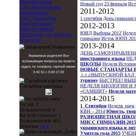
Приднестровья
Новый год
23 февраля
Ист
Сайт Министерства
2011-2012
Просвещения
Сайт "Волонтёры
1 сентября
День гимназис
Приднестровья"
2012-2013
Конкурс премия
ЮИД
Выборы 2012
Недел
Президента для молодых
гимназии
Исток
ЮПП 201
педагогов
2013-2014
Объявления
ДЕНЬ САМОУПРАВЛЕН
Уважаемые родители! Все
иностранного языка
НЕД
возникающие вопросы вы можете
ШКОЛЫ
Неделя Истори
задать по телефону горячей линии:
НОВЫЕ СТАНДАРТЫ 
3-42-51 с 8.00-17.00
♫♫♫ВЫПУСКНОЙ БАЛ 
туризму
БЫСТРЕЕ! ВЫШ
НЕДЕЛЯ БИОЛОГИИ И
Случайная картинка
«САМШИТ»
Неделя мат
2014-2015
Он-лайн
Гостей: 3
1_Сентября
Неделя_наук
Пользователей: 0
КВН – 2014
Юность, твор
На этой странице: 1
РАЗНОЦВЕТНАЯ ШКО
Пользователей: 465,
МИСС ГИМНАЗИИ-201
Новичок:
oleg
украинского языка и ли
Добро
Учитель года 2015
УЧЕН