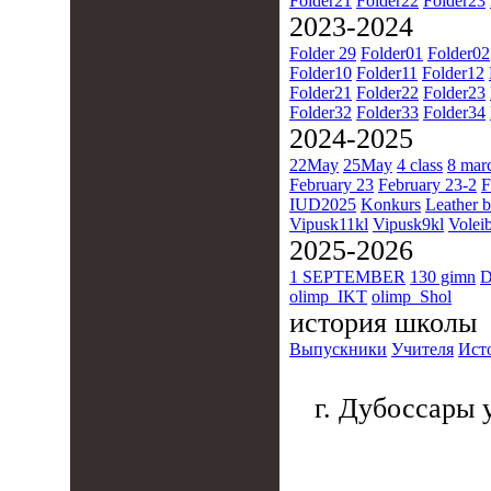
Folder21
Folder22
Folder23
2023-2024
Folder 29
Folder01
Folder02
Folder10
Folder11
Folder12
Folder21
Folder22
Folder23
Folder32
Folder33
Folder34
2024-2025
22May
25May
4 class
8 mar
February 23
February 23-2
F
IUD2025
Konkurs
Leather b
Vipusk11kl
Vipusk9kl
Voleib
2025-2026
1 SEPTEMBER
130 gimn
D
olimp_IKT
olimp_Shol
история школы
Выпускники
Учителя
Ист
г. Дубоссары у