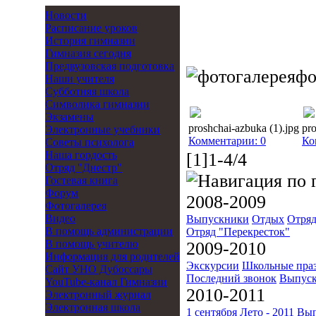
Новости
Расписание уроков
История гимназии
Гимназия сегодня
Предвузовская подготовка
фо
Наши учителя
Субботняя школа
Символика гимназии
Экзамены
proshchai-azbuka (1).jpg
pro
Электронные учебники
Комментарии: 0
Ко
Советы психолога
Наша гордость
[1]1-4/4
Отряд "Днестр"
Гостевая книга
Форум
2008-2009
Фотогалерея
Видео
Выпускники
Отдых
Отряд
В помощь администрации
Отряд "Перекресток"
В помощь учителю
2009-2010
Информация для родителей
Экскурсии
Школьные пра
Cайт УНО Дубоссары
Последний звонок
Выпуск
YouTube-канал Гимназии
2010-2011
Электронный журнал
Электронная школа
1 сентября
Лето - 2011
Вып