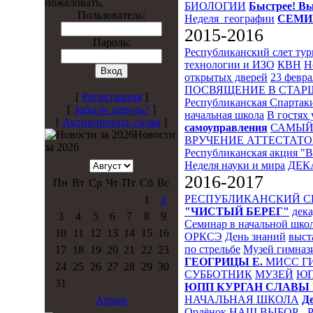
пожаловать,
БИОЛОГИИ
Быстрее! Вы
Пользователь:
Неделя_географии
СЕМИ
2015-2016
Пароль:
Республиканский слет ту
технологии и ИЗО
КВН
Н
открытых дверей
23 февра
ПОСВЯЩЕНИЕ В СТА
[
Регистрация
]
Республиканская Спартак
[
Забыли пароль?
]
начальная школа
В гостях 
[
Активировать снова
]
самоуправления
САМЫЙ
Новости
ВРУЧЕНИЕ АТТЕСТАТО
за 2026
Республиканская акция "
Неделя науки и мира
ДЕК
2016-2017
Пн
Вт
Ср
Чт
Пт
Сб
Вс
РЕСПУБЛИКАНСКИЙ 
1
2
"ЧИСТЫЙ БЕРЕГ"
дека
3
4
5
6
7
8
9
Семинар в начальной шко
10
11
12
13
14
15
16
ОРКСЭ
День знаний
выст
по стрельбе
Музей гимназ
17
18
19
20
21
22
23
ГЕОГРИЦЫ Е.
МИСС Г
24
25
26
27
28
29
30
СУББОТНИК
МУЗЕЙ
Ю
31
ЮПП
КУРГАН СЛАВЫ
НАЧАЛЬНАЯ ШКОЛА
Д
Архив
Орлёнок
НАШ ВЫБОР - 