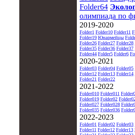
Folder64
Эколог
олимпиада по ф
2019-2020
Folder1
Folder10
Folder11
F
Folder19
Юнармейцы
Fold
Folder26
Folder27
Folder28
Folder35
Folder36
Folder37
Folder44
Folder5
Folder6
Fo
2020-2021
Folder03
Folder04
Folder05
Folder12
Folder13
Folder14
Folder21
Folder22
2021-2022
Folder010
Folder011
Folder
Folder019
Folder02
Folder0
Folder027
Folder028
Folder
Folder035
Folder036
Folder
2022-2023
Folder01
Folder02
Folder03
Folder11
Folder12
Folder13