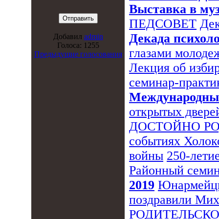
Выставка в му
ПЕДСОВЕТ
Дек
Декада психол
Добавил
admin
Голоса: 1255
глазами молоде
Предыдущие голосования
Лекция об изби
семинар-практи
Международный
открытых двере
ДОСТОЙНО Р
событиях Холок
войны
250-лети
Районный семин
2019
Юнармейцы
поздравили Мих
РОДИТЕЛЬСКО