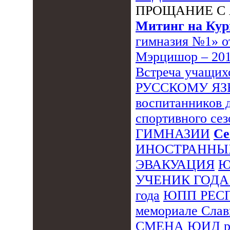
ПРОЩАНИЕ С
Митинг на Кур
гимназия №1» о
Мэрцишор – 20
Встреча учащих
РУССКОМУ Я
воспитанников 
спортивного сез
ГИМНАЗИИ
Се
ИНОСТРАННЫ
ЭВАКУАЦИЯ
Ю
УЧЕНИК ГОДА
года
ЮПП РЕС
мемориале Сла
СМЕНА
ЮИД р