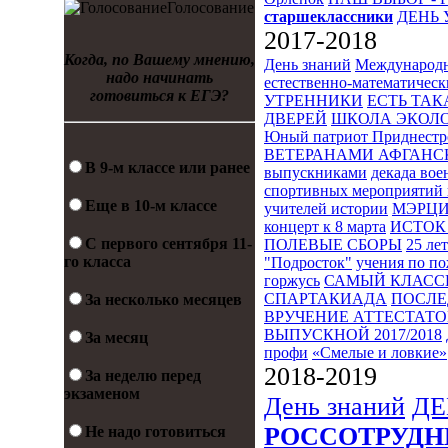
Голосование
старшеклассники
ДЕНЬ 
2017-2018
Когда, по Вашему мнению,
День знаний
Международн
надо начинать
естественно-математическ
готовиться к ЕГЭ?
УТРЕННИКИ
ЕСТЬ ТАК
ДВЕРЕЙ
ШКОЛА ЭКОЛО
Юный патриот Приднестр
ВЕТЕРАНАМИ АФГАНС
В 9-м классе или ранее
выпускниками
декада во
спортивных мероприятий 
Еще в 10-м классе
учителей истории
МЭРЦ
концерт к 8 марта
ИСТОК 
С первого сентября 11-
ПОЛЕВЫЕ СБОРЫ
25 ле
го класса
"Подросток"
учения по п
горжусь
САМЫЙ КЛАСС
СПАРТАКИАДА
ПОСЛЕ
За несколько месяцев
ВРУЧЕНИЕ АТТЕСТАТОВ
ВЫПУСКНОЙ 2017/2018
За месяц
профи
«Смелые и ловкие»
2018-2019
За неделю перед
экзаменом
День знаний
ДЕ
РОССОТРУДН
Не надо готовиться